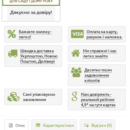
Дякуємо за довіру!
Бажаєте знижку -
Оплата на карту,
легко!
рахунок і наложка.
Швидка доставка
Ми справжні і нас
Укрпоштою, Новою
легко знайти
Поштою, Делівері
Десятки тисяч
задоволених
клієнтів
Самі упаковуємо
Нам довіряють -
замовлення
реальний рейтинг
4,9* на гугл картах
Опис
Характеристики
Відгуки (0)