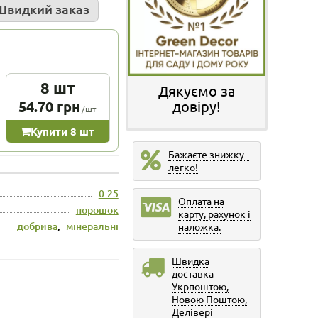
Швидкий заказ
8 шт
Дякуємо за
54.70 грн
довіру!
/шт
Купити 8 шт
Бажаєте знижку -
легко!
0.25
Оплата на
порошок
карту, рахунок і
добрива
,
мінеральні
наложка.
Швидка
доставка
Укрпоштою,
Новою Поштою,
Делівері