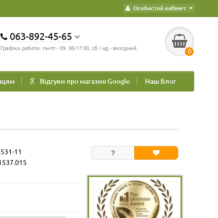
Особистий кабінет
063-892-45-65
Графіки роботи: пн-пт - 09: 00-17:00, сб і нд - вихідний.
0
пцям
Відгуки про магазин Google
Наш Блог
1531-11
1537.015