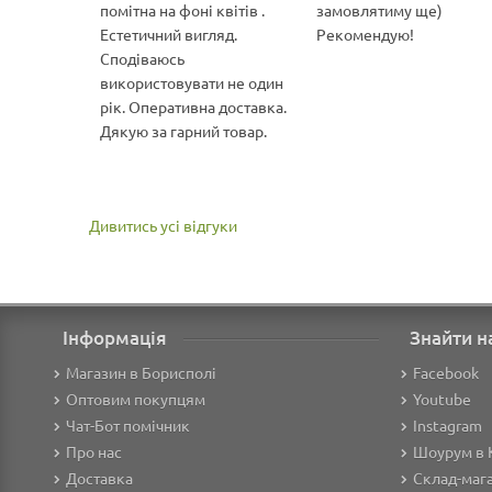
помітна на фоні квітів .
замовлятиму ще)
Естетичний вигляд.
Рекомендую!
Сподіваюсь
використовувати не один
рік. Оперативна доставка.
Дякую за гарний товар.
Дивитись усі відгуки
Інформація
Знайти н
Магазин в Борисполі
Facebook
Оптовим покупцям
Youtube
Чат-Бот помічник
Instagram
Про нас
Шоурум в 
Доставка
Склад-мага