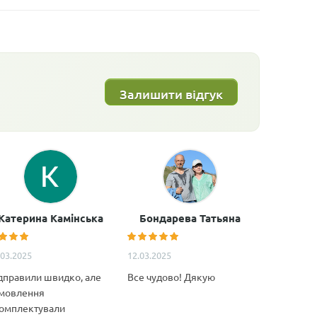
Залишити відгук
Катерина Камінська
Бондарева Татьяна
Анатол
.03.2025
12.03.2025
11.02.2025
дправили швидко, але
Все чудово! Дякую
Дуже якіс
мовлення
декілька м
омплектували
Особливо 