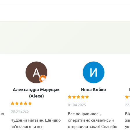
Александра Марущак
Инна Бойко
(Alexa)
01.04.2025
22
08.04.2025
но
Все понравилось,
Ві
Чудовий магазин. Швидко
оперативно связались и
за
зв'язалися та все
отправили заказ! Спасибо
ук