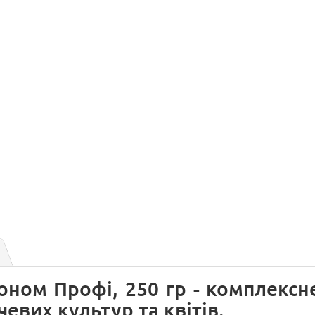
оном Профі, 250 гр - комплексн
вих культур та квітів.