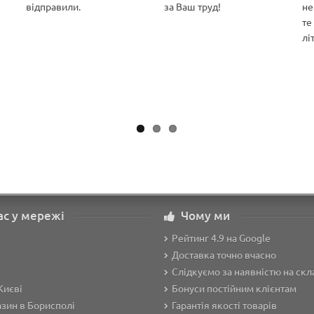
відправили.
за Ваш труд!
не
те
лі
ас у мережі
Чому ми
Рейтинг 4.9 на Google
Доставка точно вчасно
Слідкуємо за наявністю на скл
Києві
Бонуси постійним клієнтам
зин в Борисполі
Гарантія якості товарів