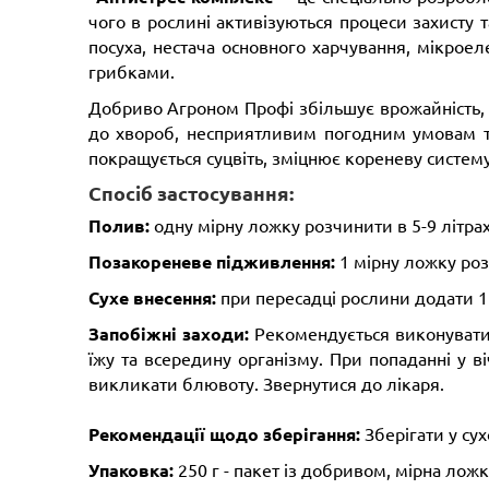
чого в рослині активізуються процеси захисту
посуха, нестача основного харчування, мікро
грибками.
Добриво Агроном Профі збільшує врожайність, цу
до хвороб, несприятливим погодним умовам та
покращується суцвіть, зміцнює кореневу систему
Спосіб застосування:
Полив:
одну мірну ложку розчинити в 5-9 літрах 
Позакореневе підживлення:
1 мірну ложку роз
Сухе внесення:
при пересадці рослини додати 1 
Запобіжні заходи:
Рекомендується виконувати 
їжу та всередину організму. При попаданні у 
викликати блювоту. Звернутися до лікаря.
Рекомендації щодо зберігання:
Зберігати у сух
Упаковка:
250 г - пакет із добривом, мірна ложк