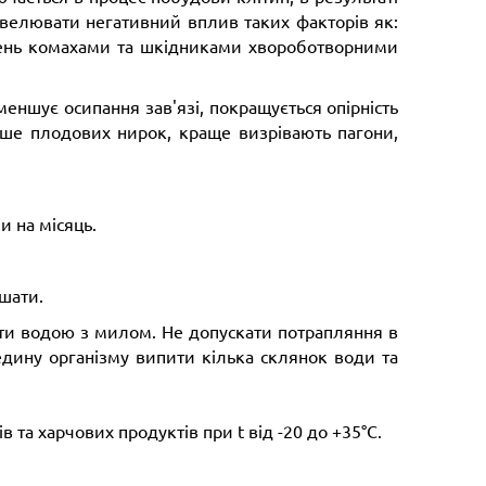
івелювати негативний вплив таких факторів як:
джень комахами та шкідниками хвороботворними
меншує осипання зав'язі, покращується опірність
ьше плодових нирок, краще визрівають пагони,
и на місяць.
ішати.
ти водою з милом. Не допускати потрапляння в
едину організму випити кілька склянок води та
 та харчових продуктів при t від -20 до +35°С.