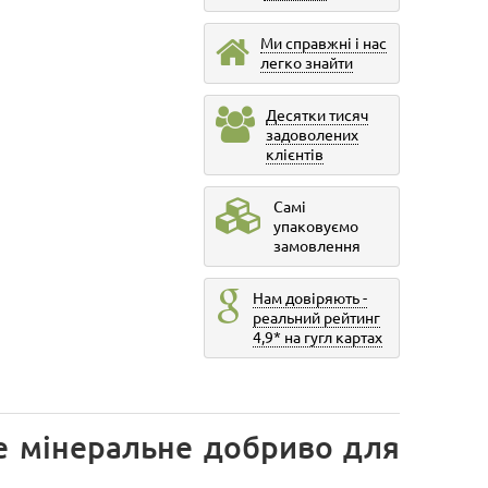
Ми справжні і нас
легко знайти
Десятки тисяч
задоволених
клієнтів
Самі
упаковуємо
замовлення
Нам довіряють -
реальний рейтинг
4,9* на гугл картах
е мінеральне добриво для