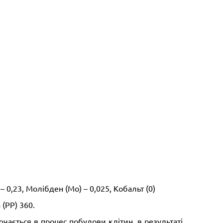
) – 0,23, Молібден (Мо) – 0,025, Кобальт (0)
 (РР) 360.
чається в процес побудови клітин, в результаті