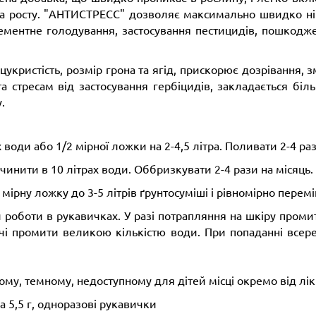
 та росту. "АНТИСТРЕСС" дозволяє максимально швидко н
елементне голодування, застосування пестицидів, пошко
кристість, розмір грона та ягід, прискорює дозрівання, з
 стресам від застосування гербіцидів, закладається біл
.
води або 1/2 мірної ложки на 2-4,5 літра. Поливати 2-4 раз
чинити в 10 літрах води. Оббризкувати 2-4 рази на місяць.
мірну ложку до 3-5 літрів ґрунтосуміші і рівномірно перем
роботи в рукавичках. У разі потрапляння на шкіру проми
вічі промити великою кількістю води. При попаданні всер
ому, темному, недоступному для дітей місці окремо від ліків
а 5,5 г, одноразові рукавички