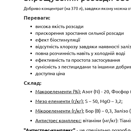
Добриво концентрат (на 370 л), завдяки якому можна о
Переваги:
висока якість розсади
прискорення зростання сильної розсади
ефект біостимуляції
відсутність хлорозу завдяки наявності залі
повна розчинність навіть у холодній воді
ефективність та простота застосування
сумісність з пестицидами та іншими добр
доступна ціна
Склад:
Макроелементи (%):
Азот (N) - 20, Фосфор 
Мезо елементи (г/кг):
S – 50, MgO – 3,2;
Мікроелементи (г/кг):
Бор (В) – 0,3, Залізо 
Антистрес комплекс:
вітаміни (мг/кг): Тіам
"Антистрес-комплекс"
- це спеціально розробл