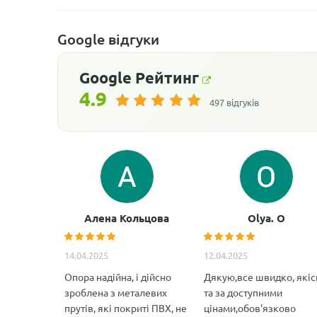
Google відгуки
Google
Рейтинг
4.9
497 відгуків
Алена Кольцова
Olya. O
14.04.2025
12.04.2025
Опора надійна, і дійсно
Дякую,все швидко, якіс
зроблена з металевих
та за доступними
прутів, які покриті ПВХ, не
цінами,обов'язково