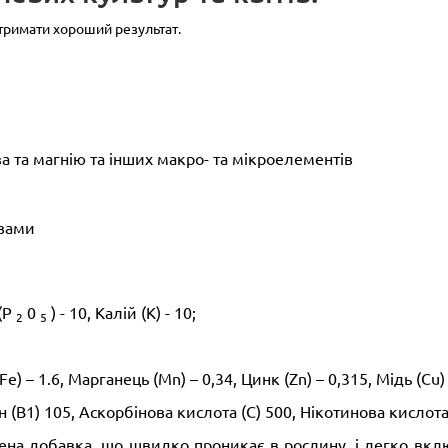
тримати хороший результат.
за та магнію та інших макро- та мікроелементів
ивами
(P
0
) - 10, Калій (K) - 10;
2
5
(Fe) – 1.6, Марганець (Мn) – 0,34, Цинк (Zn) – 0,315, Мідь (Cu
ін (В1) 105, Аскорбінова кислота (С) 500, Нікотинова кислота
ена добавка, що швидко проникає в рослину, і легко вклю