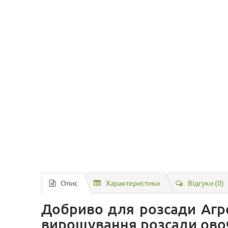
Опис
Характеристики
Відгуки (0)
Добриво для розсади Агр
вирощування розсади овоче