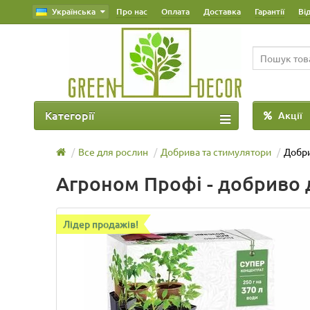
Українська
Про нас
Оплата
Доставка
Гарантії
Ві
Категорії
Акції
Все для рослин
Добрива та стимулятори
Добри
Агроном Профі - добриво 
Лідер продажів!