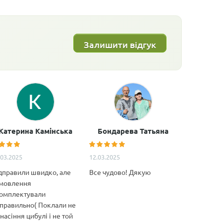
Залишити відгук
Катерина Камінська
Бондарева Татьяна
Анатол
.03.2025
12.03.2025
11.02.2025
дправили швидко, але
Все чудово! Дякую
Дуже якіс
мовлення
декілька м
омплектували
Особливо 
правильно( Поклали не
якість това
 насіння цибулі і не той
відповідні