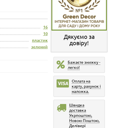
16
10
Дякуємо за
пластик
довіру!
зелений
Бажаєте знижку -
легко!
Оплата на
карту, рахунок і
наложка.
Швидка
доставка
Укрпоштою,
Новою Поштою,
Делівері