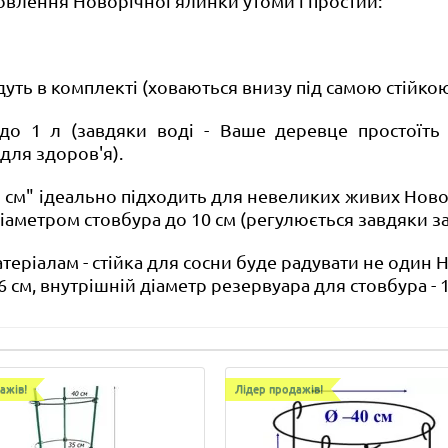
новлення Новорічної ялинки утоми і простий:
дуть в комплекті (ховаються внизу під самою стійко
до 1 л (завдяки воді -
Ваше деревце простоїть 
для здоров'я).
5 см
" ідеально підходить для невеликих живих Новор
аметром стовбура до 10 см (регулюється завдяки зат
еріалам - стійка для сосни буде радувати не один Н
 16 см, внутрішній діаметр резервуара для стовбура - 
ажів!
Лідер продажів!