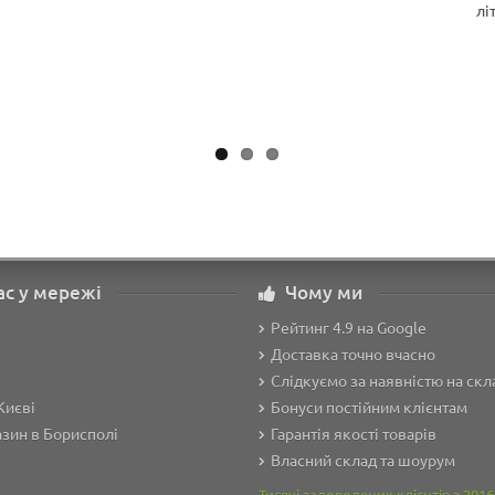
лі
ас у мережі
Чому ми
Рейтинг 4.9 на Google
Доставка точно вчасно
Слідкуємо за наявністю на скл
Києві
Бонуси постійним клієнтам
зин в Борисполі
Гарантія якості товарів
Власний склад та шоурум
Тисячі задоволених клієнтів з 2016