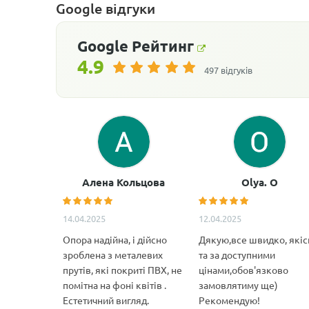
Google відгуки
Google
Рейтинг
4.9
497 відгуків
Алена Кольцова
Olya. O
14.04.2025
12.04.2025
Опора надійна, і дійсно
Дякую,все швидко, якіс
зроблена з металевих
та за доступними
прутів, які покриті ПВХ, не
цінами,обов'язково
помітна на фоні квітів .
замовлятиму ще)
Естетичний вигляд.
Рекомендую!