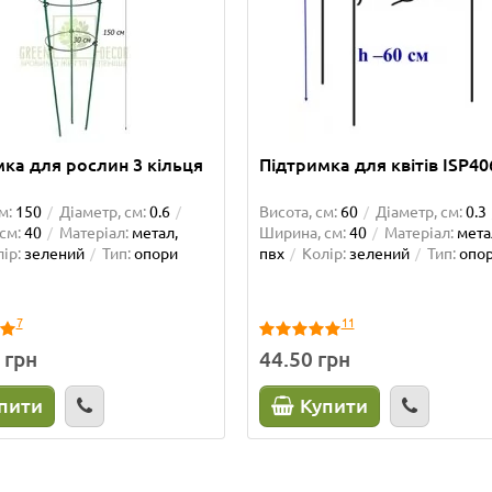
ка для рослин 3 кільця
Підтримка для квітів ISP40
м:
150
Діаметр, см:
0.6
Висота, см:
60
Діаметр, см:
0.3
см:
40
Матеріал:
метал,
Ширина, см:
40
Матеріал:
мета
ір:
зелений
Тип:
опори
пвх
Колір:
зелений
Тип:
опо
7
11
 грн
44.50 грн
пити
Купити