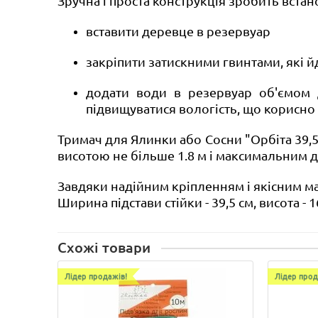
Зручна і проста конструкція зробить вста
вставити деревце в резервуар
закріпити затискними гвинтами, які й
додати води в резервуар об'ємом 
підвищуватися вологість, що корисно 
Тримач для Ялинки або Сосни "
Орбіта 39,
висотою не більше 1.8 м і максимальним ді
Завдяки надійним кріпленням і якісним мат
Ширина підстави стійки - 39,5 см, висота -
Схожі товари
Лідер продажів!
Лідер прод