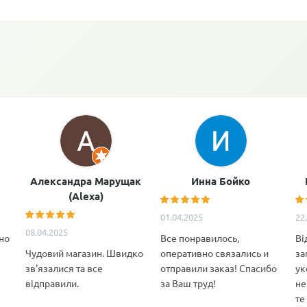
Александра Марущак
Инна Бойко
(Alexa)
01.04.2025
22
08.04.2025
но
Все понравилось,
Ві
Чудовий магазин. Швидко
оперативно связались и
за
зв'язалися та все
отправили заказ! Спасибо
ук
відправили.
за Ваш труд!
не
те