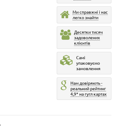
Ми справжні і нас
легко знайти
Десятки тисяч
задоволених
клієнтів
Самі
упаковуємо
замовлення
Нам довіряють -
реальний рейтинг
4,9* на гугл картах
.