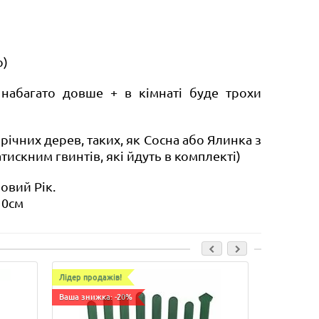
ю)
набагато довше + в кімнаті буде трохи
ічних дерев, таких, як Сосна або Ялинка з
искним гвинтів, які йдуть в комплекті)
овий Рік.
10см
Лідер продажів!
Лідер прода
Горщик д
зелене-
Ваша знижка: -20%
Висота, см