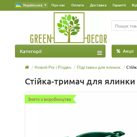
Українська
Про нас
Оплата
Доставка
Гарантії
Ві
Категорії
Акції
Новий Рік і Різдво
Підставки для ялинок
Стійк
Стійка-тримач для ялинки 
Знято з виробництва