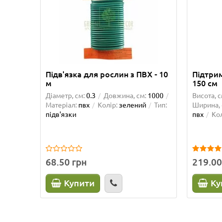
Підв'язка для рослин з ПВХ - 10
Підтрим
м
150 см
Діаметр, см:
0.3
Довжина, см:
1000
Висота, с
Матеріал:
пвх
Колір:
зелений
Тип:
Ширина, 
підв'язки
пвх
Кол
68.50 грн
219.00
Купити
Ку