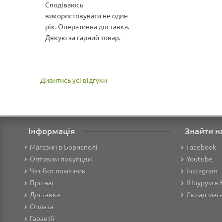
Сподіваюсь
використовувати не один
рік. Оперативна доставка.
Дякую за гарний товар.
Дивитись усі відгуки
Інформація
Знайти н
Магазин в Борисполі
Facebook
Оптовим покупцям
Youtube
Чат-Бот помічник
Instagram
Про нас
Шоурум в 
Доставка
Склад-мага
Оплата
Гарантії