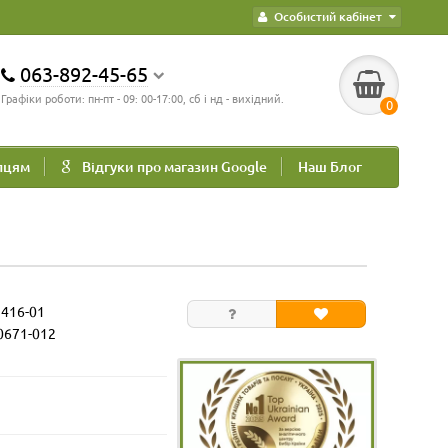
Особистий кабінет
063-892-45-65
Графіки роботи: пн-пт - 09: 00-17:00, сб і нд - вихідний.
0
пцям
Відгуки про магазин Google
Наш Блог
2416-01
0671-012