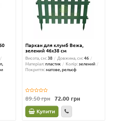
Об`єм, л:
3
Форма:
кр
Покриття:
Автополив
195.00 
60
Паркан для клумб Вежа,
зелений 46х38 см
Куп
Висота, см:
38
Довжина, см:
46
л,
Матеріал:
пластик
Колір:
зелений
ри
Покриття:
матове, рельєф
89.50 грн
72.00 грн
Купити