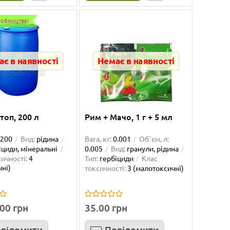
2
робництва!
4.50 грн
5.50 
Купити
К
є в наявності
Немає в наявності
оп, 200 л
Рим + Мачо, 1 г + 5 мл
200
Вид:
рідина
Вага, кг:
0.001
Об`єм, л:
іциди, мінеральні
0.005
Вид:
гранули, рідина
ичності:
4
Тип:
гербіциди
Клас
чні)
токсичності:
3 (малотоксичні)
00 грн
35.00 грн
Тотал, 500 мл
Тотал 
відомити
Повідомити