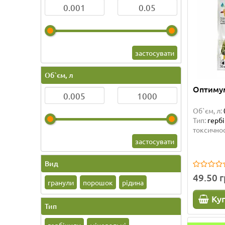
застосувати
Об`єм, л
Оптимум
Об`єм, л:
Тип:
герб
токсичнос
застосувати
Вид
49.50 
гранули
порошок
рідина
Ку
Тип