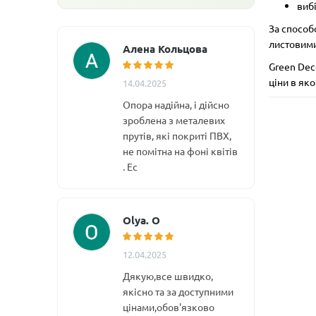
виб
За способ
листовими
Алена Кольцова
Green Deco
ціни в як
14.04.2025
Опора надійна, і дійсно
зроблена з металевих
прутів, які покриті ПВХ,
не помітна на фоні квітів
. Ес
Olya. O
12.04.2025
Дякую,все швидко,
якісно та за доступними
цінами,обов'язково