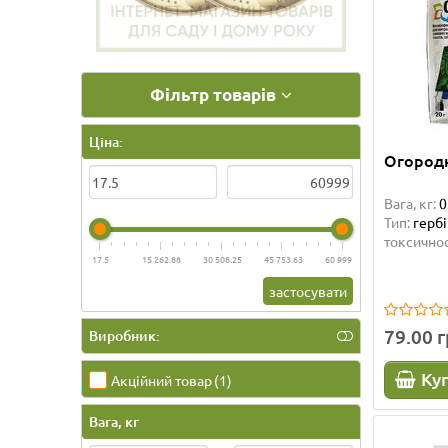
Фільтр товарів
Ціна:
Огородн
Вага, кг:
0
Тип:
герб
токсичнос
17.5
15 262.88
30 508.25
45 753.63
60 999
застосувати
79.00 
Виробник:
Ку
Акційний товар
(1)
Вага, кг