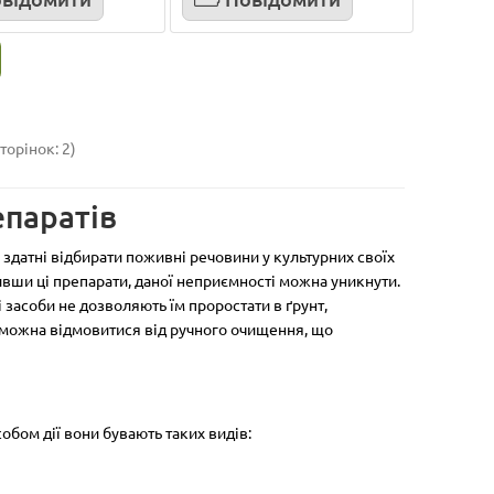
Об`єм, л:
0.5
Вид:
рідина
Тип:
Об`єм, 
3
гербіциди
Клас токсичності:
3
гербіц
(малотоксичні)
(малот
299.00 грн
139.0
торінок: 2)
Купити
К
епаратів
 здатні відбирати поживні речовини у культурних своїх
пивши ці препарати, даної неприємності можна уникнути.
і засоби не дозволяють їм проростати в ґрунт,
м можна відмовитися від ручного очищення, що
обом дії вони бувають таких видів: