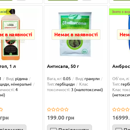
3
1
жів!
Знято з ви
0 грн
4.00 грн
упити
Купити
є в наявності
Немає в наявності
Нема
оп, 1 л
Антисапа, 50 г
Амброст
1
Вид:
рідина
Вага, кг:
0.05
Вид:
гранули
Об`єм, л:
циди, мінеральні
Тип:
гербіциди
Клас
Тип:
герб
ичності:
4
токсичності:
3 (малотоксичні)
Клас токс
ні)
(нетокси
 грн
199.00 грн
16999.
20 г
Буран, 1 л
відомити
Повідомити
По