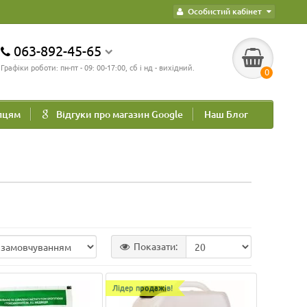
Особистий кабінет
063-892-45-65
Графіки роботи: пн-пт - 09: 00-17:00, сб і нд - вихідний.
0
пцям
Відгуки про магазин Google
Наш Блог
Показати:
Лідер продажів!