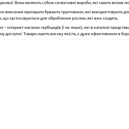
іркової. Вони являють собою селективні вироби, які мають вплив ли
ом внесення препарати бувають ґрунтовими, які використовують для чи
, що застосовуються для оброблення рослин, які вже сходять.
r – інтернет-магазин гербіцидів (і не лише), які в каталозі представ
ому доступні. Товари мають високу якість, є дуже ефективними в боро