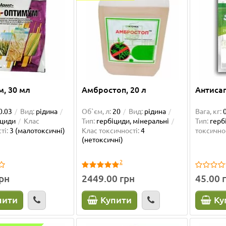
, 30 мл
Амбростоп, 20 л
Антисап
0.03
Вид:
рідина
Об`єм, л:
20
Вид:
рідина
Вага, кг:
іциди
Клас
Тип:
гербіциди, мінеральні
Тип:
герб
ті:
3 (малотоксичні)
Клас токсичності:
4
токсичнос
(нетоксичні)
2
грн
2449.00 грн
45.00 
пити
Купити
Ку