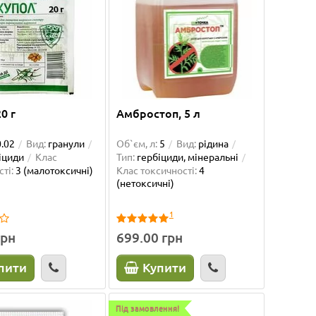
0 г
Амбростоп, 5 л
0.02
Вид:
гранули
Об`єм, л:
5
Вид:
рідина
іциди
Клас
Тип:
гербіциди, мінеральні
ті:
3 (малотоксичні)
Клас токсичності:
4
(нетоксичні)
1
грн
699.00 грн
пити
Купити
Під замовлення!