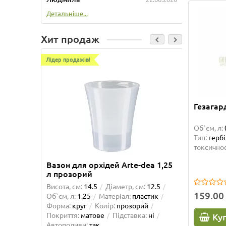
Детальніше...
Детальні
Хит продаж
Лідер продажів!
Лідер про
Гезагар
Об`єм, л:
Тип:
герб
токсичнос
Вазон для орхідей Arte-dea 1,25
Вазон 
л прозорий
Висота, см:
14.5
Діаметр, см:
12.5
Висота, 
159.00
Об`єм, л:
1.25
Матеріал:
пластик
Об`єм, л
Форма:
круг
Колір:
прозорий
Форма:
Покриття:
матове
Підставка:
ні
матове
Ку
Автополиви:
так
так