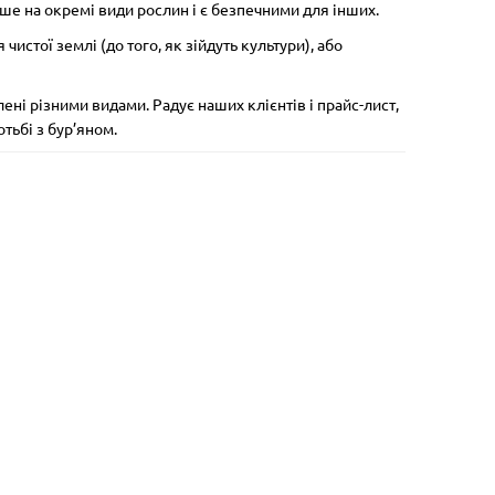
ше на окремі види рослин і є безпечними для інших.
стої землі (до того, як зійдуть культури), або
лені різними видами. Радує наших клієнтів і прайс-лист,
тьбі з бур’яном.