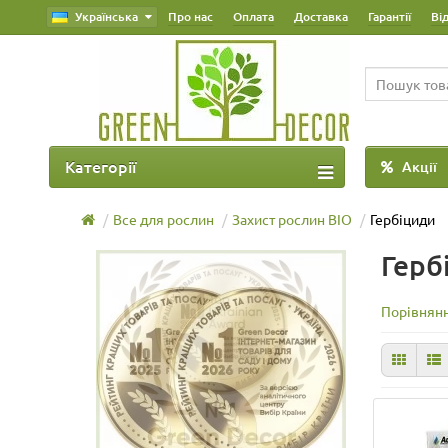
Українська
Про нас
Оплата
Доставка
Гарантії
Ві
Категорії
Акції
Все для рослин
Захист рослин BIO
Гербіциди
Герб
Порівнянн