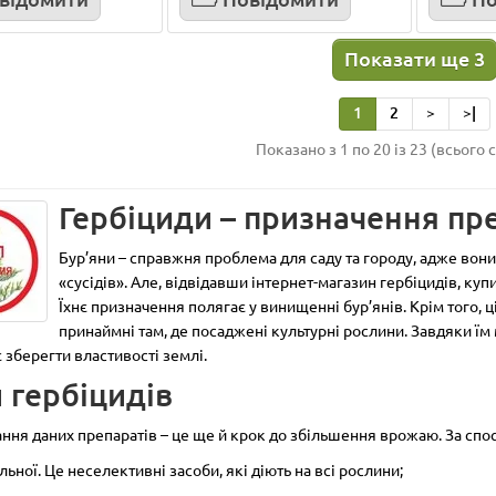
0.02
Вид:
гранули
Тип:
Об`єм, л:
1
Вид:
рідина
Тип:
ди
Клас токсичності:
3
гербіциди
Клас токсичності:
ксичні)
(малотоксичні)
Показати ще 3
1
2
>
>|
грн
549.00 грн
Показано з 1 по 20 із 23 (всього с
упити
Купити
Гербіциди – призначення пр
Бур’яни – справжня проблема для саду та городу, адже вони
«сусідів». Але, відвідавши інтернет-магазин гербіцидів, ку
Їхнє призначення полягає у винищенні бур’янів. Крім того, ц
принаймні там, де посаджені культурні рослини. Завдяки ї
 зберегти властивості землі.
 гербіцидів
ння даних препаратів – це ще й крок до збільшення врожаю. За спос
льної. Це неселективні засоби, які діють на всі рослини;