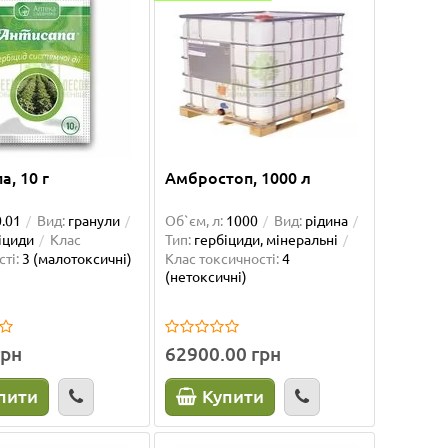
а, 10 г
Амбростоп, 1000 л
0.01
Вид:
гранули
Об`єм, л:
1000
Вид:
рідина
іциди
Клас
Тип:
гербіциди, мінеральні
ті:
3 (малотоксичні)
Клас токсичності:
4
(нетоксичні)
грн
62900.00 грн
пити
Купити