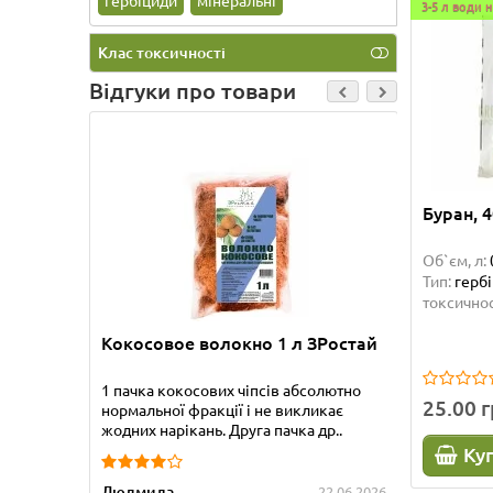
гербіциди
мінеральні
3-5 л води н
Клас токсичності
Відгуки про товари
Буран, 
Об`єм, л:
Тип:
герб
токсичнос
Кокосовое волокно 1 л ЗРостай
Бамбук
1 пачка кокосових чіпсів абсолютно
Приобре
25.00 
нормальної фракції і не викликає
прекрас
жодних нарікань. Друга пачка др..
упакова
Ку
Людмила
Татьяна
22.06.2026