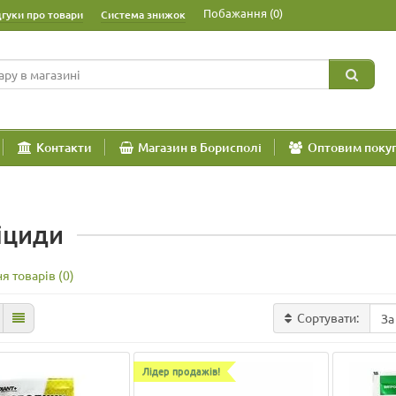
Побажання (0)
дгуки про товари
Система знижок
Контакти
Магазин в Борисполі
Оптовим поку
іциди
я товарів (0)
Сортувати:
Лідер продажів!