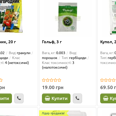
ик, 20 г
Гольф, 3 г
Купол, 2
.02
Вид:
гранули
Вага, кг:
0.003
Вид:
Вага, кг:
іциди
Клас
порошок
Тип:
гербіциди
Тип:
герб
ті:
4 (нетоксичні)
Клас токсичності:
3
токсичнос
(малотоксичні)
грн
19.00 грн
69.50 
пити
Купити
Ку
Лідер продажів!