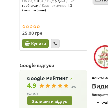
Об`єм, л:
0.04
Вид:
рідина
Тип:
Вага, кг:
гербіциди
Клас токсичності:
3
гербіци
(малотоксичні)
(малото
25.00 грн
69.50 
Купити
К
Google відгуки
допомагає
Google
Рейтинг
4.9
Види
497
відгуків
Використа
Залишити відгук
суці