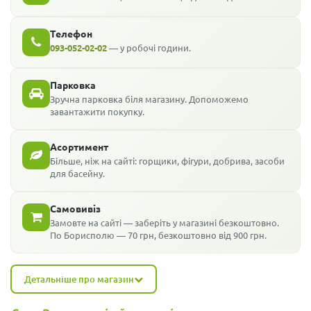
Телефон
093-052-02-02
— у робочі години.
Парковка
Зручна парковка біля магазину. Допоможемо
завантажити покупку.
Асортимент
Більше, ніж на сайті: горщики, фігури, добрива, засоби
для басейну.
Самовивіз
Замовте на сайті — заберіть у магазині безкоштовно.
По Борисполю — 70 грн, безкоштовно від 900 грн.
Детальніше про магазин
Як дістатися:
маршрутки 1-А, 1-В, 3, 3-А, 3-Б, 9, 23, 24, 25 — від
кінцевої УМБ-17 (переїзд) 200 м пішки. Або від Залізничного