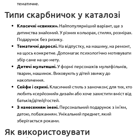
тематичне.
Типи скарбничок у каталозі
Класичні «свинки».
Найпопулярніший варіант, ще з
дитинства знайомий. У різних кольорах, стилях, розмірах.
Подарунок без ризику.
Тематичні дорослі.
На відпустку, на машину, на ремонт,
на щось конкретне. Допомагає психологічно мотивувати
збір саме на цю мету.
Дитячі мультяшні.
У формі персонажів мультфільмів,
тварин, машинок. Виховують у дітей звичку до
накопичення.
Сейфи і скрині.
Класичний стиль з замочком; для тих, хто
любить «серйозний» дизайн або хоче захистити вміст від
батьків/дітей/гостей.
З нанесенням імені.
Персональний подарунок з ім'ям,
датою, побажанням. Унікальний предмет, який
зберігається роками.
Як використовувати