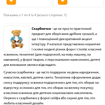
Показано з 1 по 4 із 4 (всього сторінок: 1)
Скарбнички
- це не просто практичний
предмет для зберігання дрібних грошей, а
ще і повноцінний декоративний акцент
інтер'єру. У каталозі представлено керамічні
і скляні моделі різних форм і стилів: класичні
«свинки», тематичні (для подорожей, на нову машину, на
навчання), у формі тварин, з персональним нанесенням, дитячі
для виховання звички відкладати.
Сучасна скарбничка - це часто подарунок на день народження,
новосілля, ювілей, дитяче свято. Тематичне оформлення додає
сенсу подарунку: «свинка-подорожник» для тих, хто збирає на
відпустку; «слоник» для тих, хто збирає на велику покупку;
класична «свинка» для дитячих кишенькових накопичень.
Окремо є скарбнички у формі сейфа або скрині для тих, хто
любить класичний дизайн.