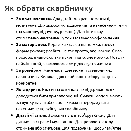
Як обрати скарбничку
За призначенням.
Для дітей - яскраві, тематичні,
мотивуючі. Для дорослих подарунків - з нанесенням теми
(на машину, відпустку, ремонт). Для інтер'єру -
стилістично нейтральні, у тон загального оформлення.
За матеріалом.
Кераміка - класична, важка, тримає
форму роками; розбити не так просто, але можна. Скло -
прозоре, видно скільки накопичено, але крихке. Метал -
найміцніший, з замочком, але рідко зустрічається.
За розміром.
Маленька - для монет і символічних
накопичень. Велика - для серйозного збору на щось
конкретне.
Як відкрити.
Класична «свинка» не відкривається -
доводиться бити при заповненні. Сучасні моделі мають
заглушку на дні або в боці - можна перерахувати
накопичене не руйнуючи скарбничку.
Дизайн і стиль.
Залежить від інтер'єру і смаку. Для
дитячої - яскраве і мультяшне. Для робочого столу -
стримане або стильове. Для подарунка - щось пам'ятне і