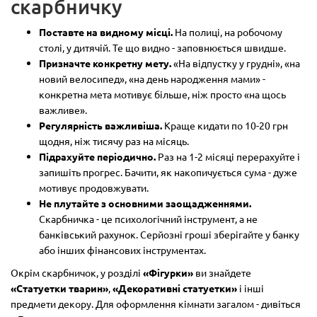
скарбничку
Поставте на видному місці.
На полиці, на робочому
столі, у дитячій. Те що видно - заповнюється швидше.
Призначте конкретну мету.
«На відпустку у грудні», «на
новий велосипед», «на день народження мами» -
конкретна мета мотивує більше, ніж просто «на щось
важливе».
Регулярність важливіша.
Краще кидати по 10-20 грн
щодня, ніж тисячу раз на місяць.
Підрахуйте періодично.
Раз на 1-2 місяці перерахуйте і
запишіть прогрес. Бачити, як накопичується сума - дуже
мотивує продовжувати.
Не плутайте з основними заощадженнями.
Скарбничка - це психологічний інструмент, а не
банківський рахунок. Серйозні гроші зберігайте у банку
або інших фінансових інструментах.
Окрім скарбничок, у розділі
«Фігурки»
ви знайдете
«Статуетки тварин»
,
«Декоративні статуетки»
і інші
предмети декору. Для оформлення кімнати загалом - дивіться