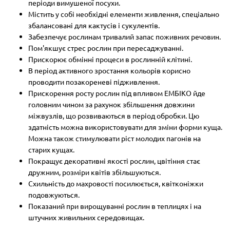
періоди вимушеної посухи.
Містить у собі необхідні елементи живлення, спеціально
збалансовані для кактусів і сукулентів.
Забезпечує рослинам тривалий запас поживних речовин.
Пом'якшує стрес рослин при пересаджуванні.
Прискорює обмінні процеси в рослинній клітині.
В період активного зростання кольорів корисно
проводити позакореневі підживлення.
Прискорення росту рослин під впливом ЕМБІКО йде
головним чином за рахунок збільшення довжини
міжвузлів, що розвиваються в період обробки. Цю
здатність можна використовувати для зміни форми куща.
Можна також стимулювати ріст молодих пагонів на
старих кущах.
Покращує декоративні якості рослин, цвітіння стає
дружним, розміри квітів збільшуються.
Схильність до махровості посилюється, квітконіжки
подовжуються.
Показаний при вирощуванні рослин в теплицях і на
штучних живильних середовищах.