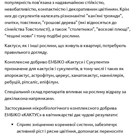
популярність пов'язана з надзвичайною стійкістю,
невибагливістю, компактністю і декоративним цвітінням. Крім
них до сукулентів належать різноманітні "кам'яні троянди",
очитки, товстянки, "грошові дерева" (які відносяться до
сімейства Товстолисті), а також "столетники", "воскові плющі",
"тещині мови" і тому подібні рослини.
Кактуси, як і інші рослини, що живуть в квартирі, потребують
правильного догляду.
Комплексне добриво ЕМБІКО «Кактуси і Сукуленти»
призначене для кактусів і сукулентів, в тому числі і таких як
апорокактус, астрофітум, цереус, хаматокактус, маммілярія,
ребуцій, ріпсаліс, епіфілум.
Спеціальний склад препаратів впливає на рослину відразу за
декількома напрямками.
Застосування мікробіологічного комплексного добрива
ЕМБІКО «КАКТУС» в квітникарстві дає чудові результати:
Сприяє зміцненню кореневої системи, забезпечує
активний ріст і рясне цвітіння, допомагає переносити