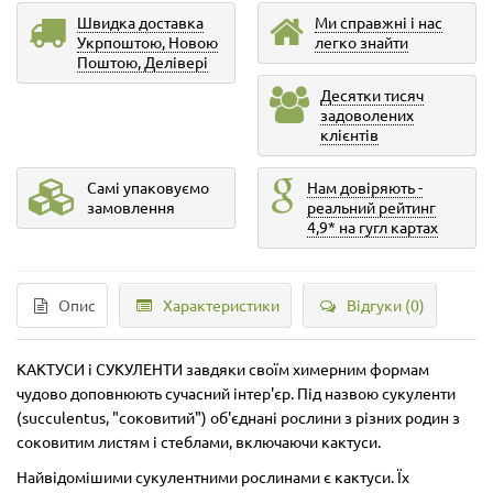
Швидка доставка
Ми справжні і нас
Укрпоштою, Новою
легко знайти
Поштою, Делівері
Десятки тисяч
задоволених
клієнтів
Самі упаковуємо
Нам довіряють -
замовлення
реальний рейтинг
4,9* на гугл картах
Опис
Характеристики
Відгуки (0)
КАКТУСИ і СУКУЛЕНТИ завдяки своїм химерним формам
чудово доповнюють сучасний інтер'єр. Під назвою сукуленти
(succulentus, "соковитий") об'єднані рослини з різних родин з
соковитим листям і стеблами, включаючи кактуси.
Найвідомішими сукулентними рослинами є кактуси. Їх