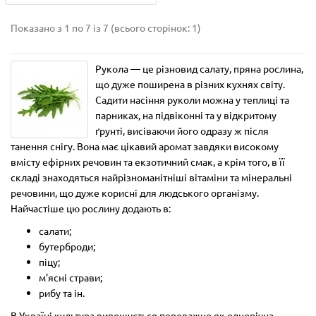
Показано з 1 по 7 із 7 (всього сторінок: 1)
Рукола — це різновид салату, пряна рослина,
що дуже поширена в різних кухнях світу.
Садити насіння руколи можна у теплиці та
парниках, на підвіконні та у відкритому
ґрунті, висіваючи його одразу ж після
танення снігу. Вона має цікавий аромат завдяки високому
вмісту ефірних речовин та екзотичний смак, а крім того, в її
складі знаходяться найрізноманітніші вітаміни та мінеральні
речовини, що дуже корисні для людського організму.
Найчастіше цю рослину додають в:
салати;
бутерброди;
піцу;
м’ясні страви;
рибу та ін.
В Україні культура вирощується переважно як однорічна.