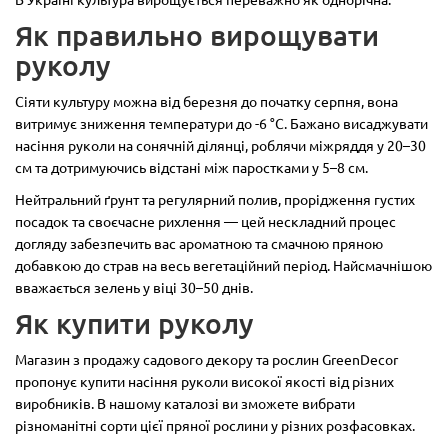
Як правильно вирощувати
руколу
Сіяти культуру можна від березня до початку серпня, вона
витримує зниження температури до -6 °С. Бажано висаджувати
насіння руколи на сонячній ділянці, роблячи міжряддя у 20–30
см та дотримуючись відстані між паростками у 5–8 см.
Нейтральний ґрунт та регулярний полив, прорідження густих
посадок та своєчасне рихлення — цей нескладний процес
догляду забезпечить вас ароматною та смачною пряною
добавкою до страв на весь вегетаційний період. Найсмачнішою
вважається зелень у віці 30–50 днів.
Як купити руколу
Магазин з продажу садового декору та рослин GreenDecor
пропонує купити насіння руколи високої якості від різних
виробників. В нашому каталозі ви зможете вибрати
різноманітні сорти цієї пряної рослини у різних розфасовках.