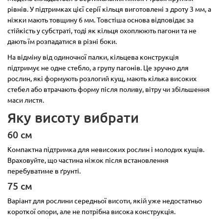
рівнів. У підтримках цієї серії кільця виготовлені з дроту 3 мм, а
ніжки мають товщину 6 мм. Товстіша основа відповідає за
стійкість у субстраті, тоді як кільця охоплюють пагони та не
дають їм розпадатися в різні боки.
На відміну від одиночної палки, кільцева конструкція
підтримує не одне стебло, а групу пагонів. Це зручно для
рослин, які формують розлогий кущ, мають кілька високих
стебел або втрачають форму після поливу, вітру чи збільшення
маси листя.
Яку висоту вибрати
60 см
Компактна підтримка для невисоких рослин і молодих кущів.
Враховуйте, що частина ніжок після встановлення
перебуватиме в ґрунті.
75 см
Варіант для рослини середньої висоти, якій уже недостатньо
короткої опори, але не потрібна висока конструкція.