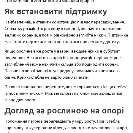
стискати листя або затискати молодий приріст.
Як встановити підтримку
Найбезпечніше ставити конструкцію під час пересаджування.
Спочатку розмістіть рослину в ємності, визначте положення
великих коренів, а потім рівномірно заглибте ніжки. Підтримка
має стояти вертикально та не хитатися при легкому дотику.
Якщо рослина вже росте у вазоні, вводьте ніжки в субстрат
поступово. Не тисніть на один бік конструкції: нерівномірне
заглиблення може нахилити кільця або пошкодити корені.
Пагони по черзі заведіть усередину, починаючи з нижнього
рівня. Крихкі стебла не варто різко згинати.
Після встановлення перевірте, чи не торкаються кільця стебел
із постійним тиском. Між металом і пагоном має залишатися
місце для росту.
Догляд за рослиною на опорі
Положення пагонів переглядають у міру росту. Нові стебла
спрямовують усередину кілець, а листя, яке зачепилося за дріт,