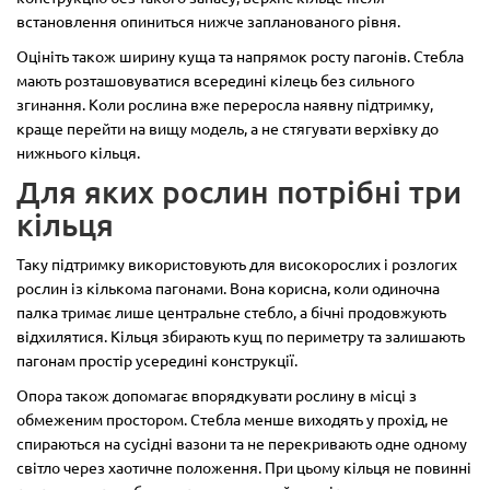
встановлення опиниться нижче запланованого рівня.
Оцініть також ширину куща та напрямок росту пагонів. Стебла
мають розташовуватися всередині кілець без сильного
згинання. Коли рослина вже переросла наявну підтримку,
краще перейти на вищу модель, а не стягувати верхівку до
нижнього кільця.
Для яких рослин потрібні три
кільця
Таку підтримку використовують для високорослих і розлогих
рослин із кількома пагонами. Вона корисна, коли одиночна
палка тримає лише центральне стебло, а бічні продовжують
відхилятися. Кільця збирають кущ по периметру та залишають
пагонам простір усередині конструкції.
Опора також допомагає впорядкувати рослину в місці з
обмеженим простором. Стебла менше виходять у прохід, не
спираються на сусідні вазони та не перекривають одне одному
світло через хаотичне положення. При цьому кільця не повинні