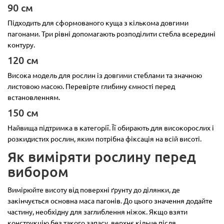
90 см
Підходить для сформованого куща з кількома довгими
пагонами. Три рівні допомагають розподілити стебла всередині
контуру.
120 см
Висока модель для рослин із довгими стеблами та значною
листовою масою. Перевірте глибину ємності перед
встановленням.
150 см
Найвища підтримка в категорії. Її обирають для високорослих і
розкидистих рослин, яким потрібна фіксація на всій висоті.
Як виміряти рослину перед
вибором
Вимірюйте висоту від поверхні ґрунту до ділянки, де
закінчується основна маса пагонів. До цього значення додайте
частину, необхідну для заглиблення ніжок. Якщо взяти
конструкцію без такого запасу, верхнє кільце після