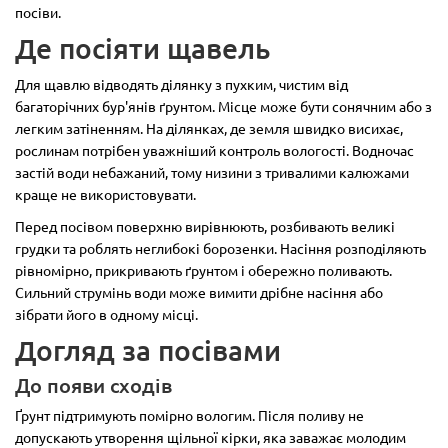
посіви.
Де посіяти щавель
Для щавлю відводять ділянку з пухким, чистим від
багаторічних бур'янів ґрунтом. Місце може бути сонячним або з
легким затіненням. На ділянках, де земля швидко висихає,
рослинам потрібен уважніший контроль вологості. Водночас
застій води небажаний, тому низини з тривалими калюжами
краще не використовувати.
Перед посівом поверхню вирівнюють, розбивають великі
грудки та роблять неглибокі борозенки. Насіння розподіляють
рівномірно, прикривають ґрунтом і обережно поливають.
Сильний струмінь води може вимити дрібне насіння або
зібрати його в одному місці.
Догляд за посівами
До появи сходів
Ґрунт підтримують помірно вологим. Після поливу не
допускають утворення щільної кірки, яка заважає молодим