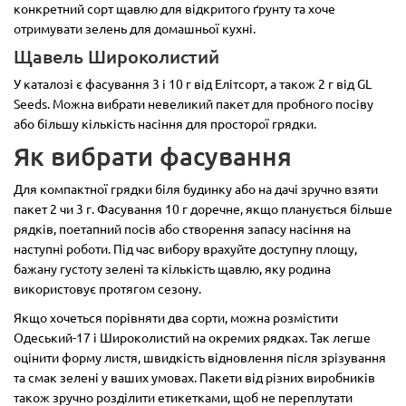
конкретний сорт щавлю для відкритого ґрунту та хоче
отримувати зелень для домашньої кухні.
Щавель Широколистий
У каталозі є фасування 3 і 10 г від Елітсорт, а також 2 г від GL
Seeds. Можна вибрати невеликий пакет для пробного посіву
або більшу кількість насіння для просторої грядки.
Як вибрати фасування
Для компактної грядки біля будинку або на дачі зручно взяти
пакет 2 чи 3 г. Фасування 10 г доречне, якщо планується більше
рядків, поетапний посів або створення запасу насіння на
наступні роботи. Під час вибору врахуйте доступну площу,
бажану густоту зелені та кількість щавлю, яку родина
використовує протягом сезону.
Якщо хочеться порівняти два сорти, можна розмістити
Одеський-17 і Широколистий на окремих рядках. Так легше
оцінити форму листя, швидкість відновлення після зрізування
та смак зелені у ваших умовах. Пакети від різних виробників
також зручно розділити етикетками, щоб не переплутати