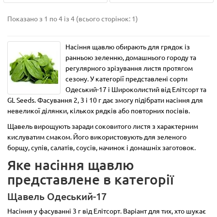
Показано з 1 по 4 із 4 (всього сторінок: 1)
Насіння щавлю обирають для грядок із
ранньою зеленню, домашнього городу та
регулярного зрізування листя протягом
сезону. У категорії представлені сорти
Одеський-17 і Широколистий від Елітсорт та
GL Seeds. Фасування 2, 3 і 10 г дає змогу підібрати насіння для
невеликої ділянки, кількох рядків або повторних посівів.
Щавель вирощують заради соковитого листя з характерним
кислуватим смаком. Його використовують для зеленого
борщу, супів, салатів, соусів, начинок і домашніх заготовок.
Яке насіння щавлю
представлене в категорії
Щавель Одеський-17
Насіння у фасуванні 3 г від Елітсорт. Варіант для тих, хто шукає