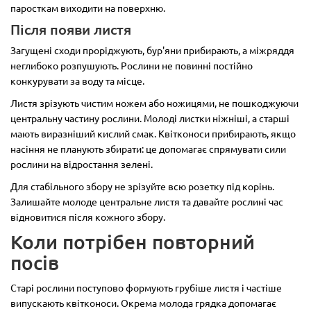
паросткам виходити на поверхню.
Після появи листя
Загущені сходи проріджують, бур'яни прибирають, а міжряддя
неглибоко розпушують. Рослини не повинні постійно
конкурувати за воду та місце.
Листя зрізують чистим ножем або ножицями, не пошкоджуючи
центральну частину рослини. Молоді листки ніжніші, а старші
мають виразніший кислий смак. Квітконоси прибирають, якщо
насіння не планують збирати: це допомагає спрямувати сили
рослини на відростання зелені.
Для стабільного збору не зрізуйте всю розетку під корінь.
Залишайте молоде центральне листя та давайте рослині час
відновитися після кожного збору.
Коли потрібен повторний
посів
Старі рослини поступово формують грубіше листя і частіше
випускають квітконоси. Окрема молода грядка допомагає