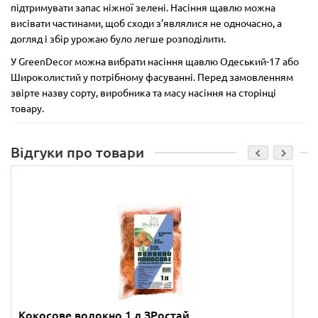
підтримувати запас ніжної зелені. Насіння щавлю можна
висівати частинами, щоб сходи з'являлися не одночасно, а
догляд і збір урожаю було легше розподілити.
У GreenDecor можна вибрати насіння щавлю Одеський-17 або
Широколистий у потрібному фасуванні. Перед замовленням
звірте назву сорту, виробника та масу насіння на сторінці
товару.
Відгуки про товари
Кокосове волокно 1 л ЗРостай