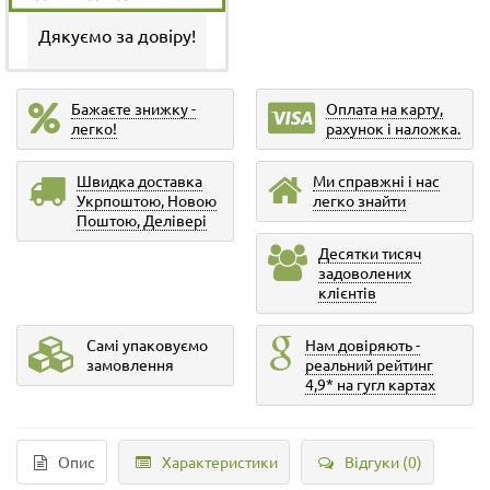
Дякуємо за довіру!
Бажаєте знижку -
Оплата на карту,
легко!
рахунок і наложка.
Швидка доставка
Ми справжні і нас
Укрпоштою, Новою
легко знайти
Поштою, Делівері
Десятки тисяч
задоволених
клієнтів
Самі упаковуємо
Нам довіряють -
замовлення
реальний рейтинг
4,9* на гугл картах
Опис
Характеристики
Відгуки (0)