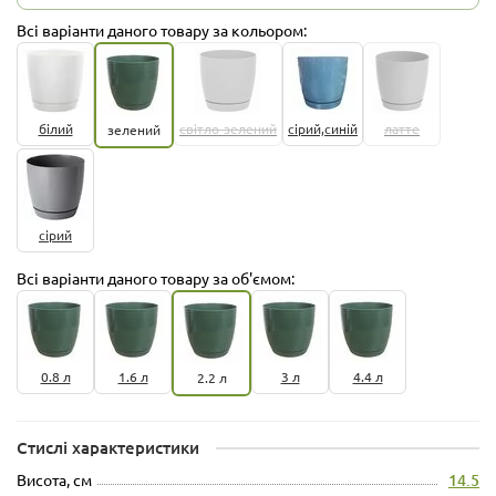
Всі варіанти даного товару за кольором:
білий
світло-зелений
сірий,синій
латте
зелений
сірий
Всі варіанти даного товару за об'ємом:
0.8 л
1.6 л
3 л
4.4 л
2.2 л
Стислі характеристики
Висота, см
14.5