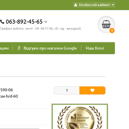
Особистий кабінет
063-892-45-65
Графіки роботи: пн-пт - 09: 00-17:00, сб і нд - вихідний.
0
пцям
Відгуки про магазин Google
Наш Блог
3590-06
zav-hrd-60