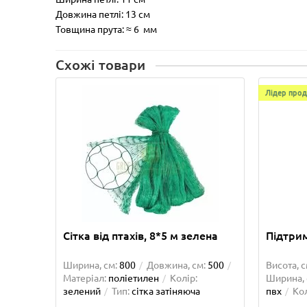
Довжина петлі: 13 см
Товщина прута: ≈ 6 мм
Схожі товари
Лідер прод
Сітка від птахів, 8*5 м зелена
Підтрим
Ширина, см:
800
Довжина, см:
500
Висота, с
Матеріал:
поліетилен
Колір:
Ширина, 
зелений
Тип:
сітка затіняюча
пвх
Кол