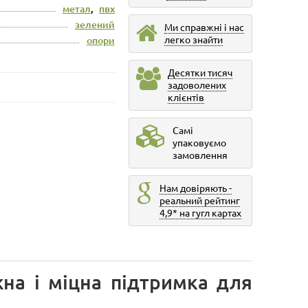
метал
,
пвх
зелений
Ми справжні і нас
легко знайти
опори
Десятки тисяч
задоволених
клієнтів
Самі
упаковуємо
замовлення
Нам довіряють -
реальний рейтинг
4,9* на гугл картах
на і міцна підтримка для