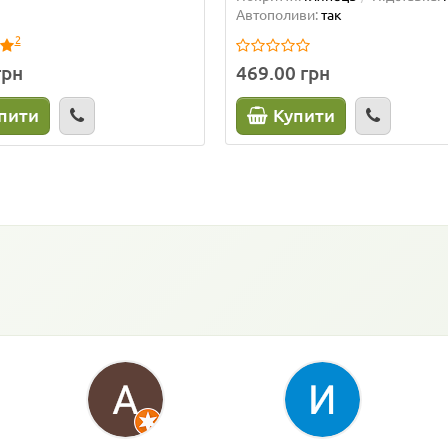
Автополиви:
так
2
грн
469.00 грн
пити
Купити