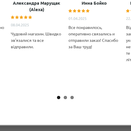
Александра Марущак
Инна Бойко
(Alexa)
01.04.2025
22
08.04.2025
но
Все понравилось,
Ві
Чудовий магазин. Швидко
оперативно связались и
за
зв'язалися та все
отправили заказ! Спасибо
ук
відправили.
за Ваш труд!
не
те
лі