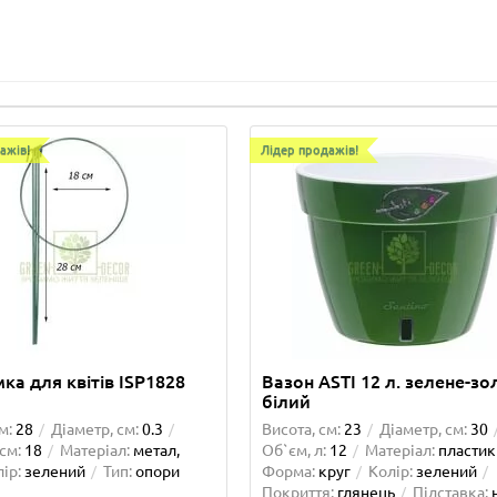
ажів!
Лідер продажів!
ка для квітів ISP1828
Вазон ASTI 12 л. зелене-зо
білий
м:
28
Діаметр, см:
0.3
Висота, см:
23
Діаметр, см:
30
см:
18
Матеріал:
метал,
Об`єм, л:
12
Матеріал:
пластик
ір:
зелений
Тип:
опори
Форма:
круг
Колір:
зелений
Покриття:
глянець
Підставка: