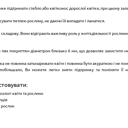
може підтримати стебло або квітконос дорослої квітки, при цьому з
увати петлею рослину, не даючи їй випадати і ламатися.
 складову. Вони відіграють важливу роль у життєдіяльності рослини
 з пвх покриттям діаметром близько 6 мм, що дозволяє захистити ме
ка не повинна затьмарювати квіти і повинна бути акуратною і не пом
побільшало, Ви можете легко зняти підтримку та поміняти її н
товувати:
озлогі квіти та рослини
ущів
х рослин