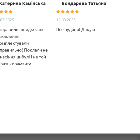
Катерина Камінська
Бондарева Татьяна
Анатол
.03.2025
12.03.2025
11.02.2025
дправили швидко, але
Все чудово! Дякую
Дуже якіс
мовлення
декілька м
омплектували
Особливо 
правильно( Поклали не
якість това
 насіння цибулі і не той
відповідні
траж керамзиту.
характерис
Ціна супер