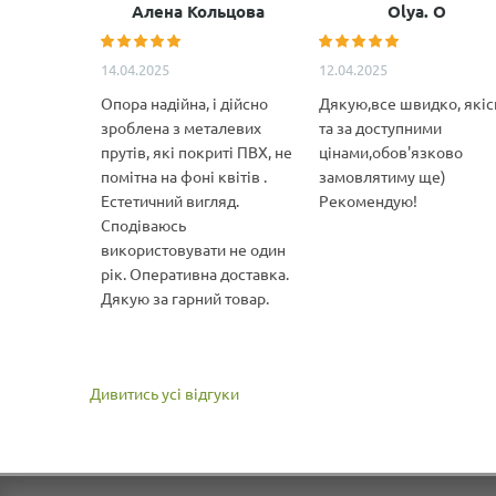
Алена Кольцова
Olya. O
14.04.2025
12.04.2025
Опора надійна, і дійсно
Дякую,все швидко, якіс
зроблена з металевих
та за доступними
прутів, які покриті ПВХ, не
цінами,обов'язково
помітна на фоні квітів .
замовлятиму ще)
Естетичний вигляд.
Рекомендую!
Сподіваюсь
використовувати не один
рік. Оперативна доставка.
Дякую за гарний товар.
Дивитись усі відгуки