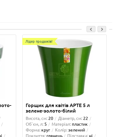
Лідер продажів!
лото-
Горщик для квітів АРТЕ 5 л
Горщик п
зелене-золото-білий
л малахі
Висота, см:
20
Діаметр, см:
22
Висота, см
Об`єм, л:
5
Матеріал:
пластик
Об`єм, л:
1
Форма:
круг
Колір:
зелений
Форма:
кр
ні
Покриття:
глянець
Підставка:
ні
Покриття: