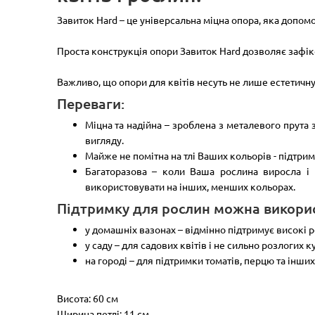
Завиток Hard – це універсальна міцна опора, яка допо
Проста конструкція опори Завиток Hard дозволяє зафікс
Важливо, що опори для квітів несуть не лише естетичну
Переваги:
Міцна та надійна – зроблена з металевого прута
вигляду.
Майже не помітна на тлі Ваших кольорів - підтрим
Багаторазова – коли Ваша рослина виросла і 
використовувати на інших, менших кольорах.
Підтримку для рослин можна викорис
у домашніх вазонах – відмінно підтримує високі р
у саду – для садових квітів і не сильно розлогих к
на городі – для підтримки томатів, перцю та інши
Висота: 60 см
Ширина петлі: 11 см