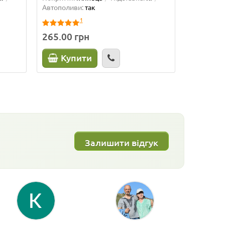
Автополиви:
так
комплекті
1
265.00 грн
79.00 г
Купити
Куп
Залишити відгук