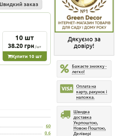
Швидкий заказ
10 шт
Дякуємо за
38.20 грн
довіру!
/шт
Купити 10 шт
Бажаєте знижку -
легко!
Оплата на
карту, рахунок і
наложка.
Швидка
доставка
Укрпоштою,
60
Новою Поштою,
0.6
Делівері