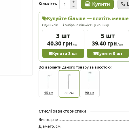
Купити
Кількість
Купуйте більше — платіть менше
Один клік — і вибрана кількість у кошику
3 шт
5 шт
40.30 грн
39.40 грн
/шт
/шт
Купити 3 шт
Купити 5 шт
Всі варіанти даного товару за висотою:
45 см
90 см
60 см
Стислі характеристики
Висота, см
Діаметр, см