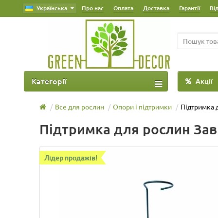
Українська
Про нас
Оплата
Доставка
Гарантії
Ві
Категорії
Акції
Все для рослин
Опори і підтримки
Підтримка 
Підтримка для рослин Зав
Лідер продажів!