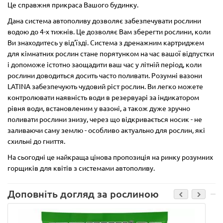
Це справжня прикраса Вашого будинку.
Дана система автополиву дозволяє забезпечувати рослини
водою до 4-х тижнів. Це дозволяє Вам зберегти рослини, коли
Ви знаходитесь у від'їзді. Система з дренажним картриджем
для кімнатних рослин стане порятунком на час вашої відпустки
і допоможе істотно заощадити ваш час у літній період, коли
рослини доводиться досить часто поливати. Розумні вазони
LATINA забезпечують чудовий ріст рослин. Ви легко можете
контролювати наявність води в резервуарі за індикатором
рівня води, встановленим у вазоні, а також дуже зручно
поливати рослини знизу, через що відкривається носик - не
заливаючи саму землю - особливо актуально для рослин, які
схильні до гниття.
На сьогодні це найкраща цінова пропозиція на ринку розумних
горщиків для квітів з системами автополиву.
Доповніть догляд за рослиною