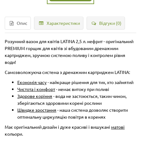
Опис
Характеристики
Відгуки (0)
Розумний вазон для квітів LATINA 2,5 л. нефрит - оригінальний
PREMIUM горщик для квітів зі вбудованим дренажним
картриджем, зручною системою поливу і контролем рівня
води!
Самозволожуюча система з дренажним картриджем LATINA:
Економія часу
- найкраще рішення для тих, хто зайнятий
Чистота і комфорт
- немає витоку при поливі
Здорове коріння
- вода не застоюється, таким чином,
зберігаються здоровими корені рослини
Швидке зростання
- наша система дозволяє створити
оптимальну циркуляцію повітря в коренях
Має оригінальний дизайн і дуже красиві і вишукані
матові
кольори.