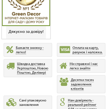
Дякуємо за довіру!
Бажаєте знижку -
Оплата на карту,
легко!
рахунок і наложка.
Швидка доставка
Ми справжні і нас
Укрпоштою, Новою
легко знайти
Поштою, Делівері
Десятки тисяч
задоволених
клієнтів
Самі упаковуємо
Нам довіряють -
замовлення
реальний рейтинг
4,9* на гугл картах