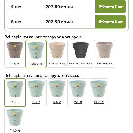
5 шт
207.00 грн
/шт
Купити 5 шт
8 шт
202.50 грн
/шт
Купити 8 шт
Всі варіанти даного товару за кольором:
шаде
кремовий
антрацитовий
пісочний
нефрит
Всі варіанти даного товару за об'ємом:
3.7 л
5.6 л
9.1 л
11.5 л
2.5 л
14.5 л