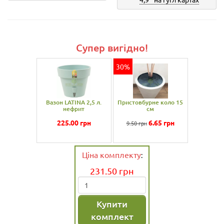
Супер вигідно!
30%
Вазон LATINA 2,5 л.
Пристовбурне коло 15
нефрит
см
225.00
грн
6.65
грн
9.50 грн
Ціна комплекту
:
231.50
грн
Купити
комплект