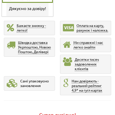
Дякуємо за довіру!
Бажаєте знижку -
Оплата на карту,
легко!
рахунок і наложка.
Швидка доставка
Ми справжні і нас
Укрпоштою, Новою
легко знайти
Поштою, Делівері
Десятки тисяч
задоволених
клієнтів
Самі упаковуємо
Нам довіряють -
замовлення
реальний рейтинг
4,9* на гугл картах
Супер вигідно!