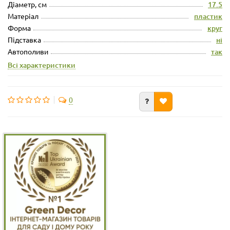
Діаметр, см
17.5
Матеріал
пластик
Форма
круг
Підставка
ні
Автополиви
так
Всі характеристики
0