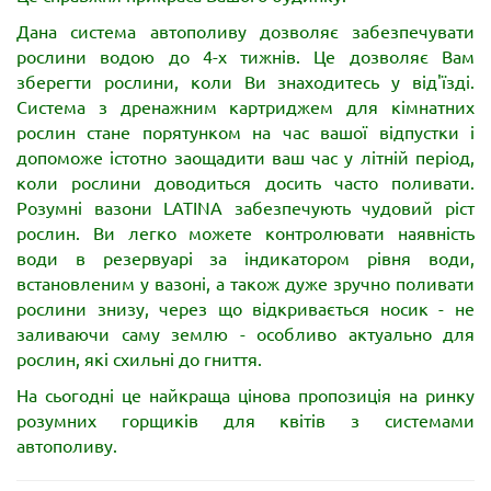
Дана система автополиву дозволяє забезпечувати
рослини водою до 4-х тижнів. Це дозволяє Вам
зберегти рослини, коли Ви знаходитесь у від'їзді.
Система з дренажним картриджем
для
кімнатних
рослин стане порятунком на час вашої відпустки і
допоможе істотно заощадити ваш час у літній період,
коли рослини доводиться досить часто поливати.
Розумні вазони LATINA забезпечують чудовий ріст
рослин. Ви легко можете контролювати наявність
води в резервуарі за індикатором рівня води,
встановленим у вазоні, а також дуже зручно поливати
рослини знизу, через що відкривається носик - не
заливаючи саму землю - особливо актуально для
рослин, які схильні до гниття.
На сьогодні це найкраща цінова пропозиція на ринку
розумних горщиків для квітів з системами
автополиву.