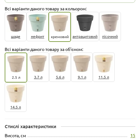
Всі варіанти даного товару за кольором:
шаде
нефрит
антрацитовий
пісочний
кремовий
Всі варіанти даного товару за об'ємом:
3.7 л
5.6 л
9.1 л
11.5 л
2.5 л
14.5 л
Стислі характеристики
Висота, см
15