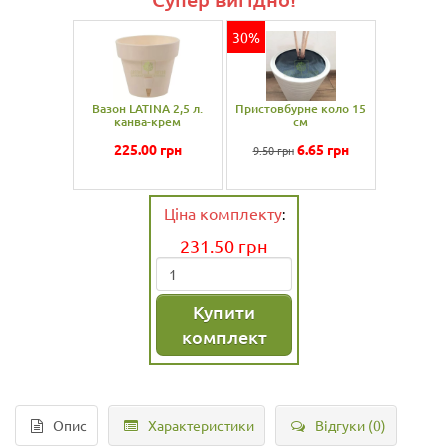
30%
Вазон LATINA 2,5 л.
Пристовбурне коло 15
канва-крем
см
225.00
грн
6.65
грн
9.50 грн
Ціна комплекту
:
231.50
грн
Купити
комплект
Опис
Характеристики
Відгуки (0)