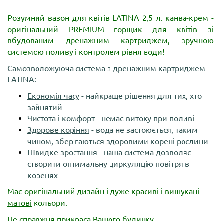
Розумний вазон для квітів LATINA 2,5 л. канва-крем -
оригінальний PREMIUM горщик для квітів зі
вбудованим дренажним картриджем, зручною
системою поливу і контролем рівня води!
Самозволожуюча система з дренажним картриджем
LATINA:
Економія часу
- найкраще рішення для тих, хто
зайнятий
Чистота і комфор
т - немає витоку при поливі
Здорове коріння
- вода не застоюється, таким
чином, зберігаються здоровими корені рослини
Швидке зростання
- наша система дозволяє
створити оптимальну циркуляцію повітря в
коренях
Має оригінальний дизайн і дуже красиві і вишукані
матові
кольори.
Це справжня прикраса Вашого будинку.