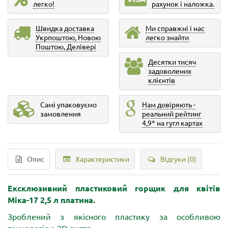
легко!
рахунок і наложка.
Швидка доставка
Ми справжні і нас
Укрпоштою, Новою
легко знайти
Поштою, Делівері
Десятки тисяч
задоволених
клієнтів
Самі упаковуємо
Нам довіряють -
замовлення
реальний рейтинг
4,9* на гугл картах
Опис
Характеристики
Відгуки (0)
Ексклюзивний пластиковий горщик для квітів
Міка-17 2,5 л
платина
.
Зроблений з якісного пластику за особливою
технологією 3D лиття.