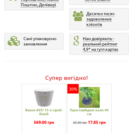
Поштою, Делівері
Десятки тисяч
задоволених
клієнтів
Самі упаковуємо
Нам довіряють -
замовлення
реальний рейтинг
4,9* на гугл картах
Супер вигідно!
30%
Вазон ASTI 15 л сірий-
Пристовбурне коло 40
білий
см
569.00
грн
17.85
грн
25.50 грн