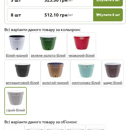
8 шт
512.10 грн
/шт
Купити 8 шт
Всі варіанти даного товару за кольором:
білий-чорний
зелене-золото-білий
червоний-білий
антрацитовий-білий
золотий-чорний
ментолово-білий
шаде-білий
сірий-білий
Всі варіанти даного товару за об'ємом: