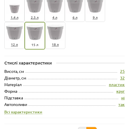
1.4 л
2.5 л
4 л
6 л
9 л
12 л
18 л
15 л
Стислі характеристики
Висота, см
25
Діаметр, см
32
Матеріал
пластик
Форма
круг
Підставка
ні
Автополиви
так
Всі характеристики