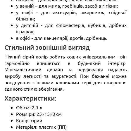
у ванній – для мила, гребінців, засобів гігієни;
у шафі - для аксесуарів, шкарпеток, спідньої
білизни;
у дитячій - для фломастерів, кубиків, дрібних
іграшок;
в офісі - для канцелярії, дротів, дрібниць.
Стильний зовнішній вигляд
Ніжний сірий колір робить кошик універсальним - він
гармонійно впишеться в будь-який інтер'єр.
Мінімалістичний дизайн та перфорація надають
виробу легкості та акуратності. При бажанні можна
поєднувати з іншими кошиками серії для створення
єдиного стилю зберігання.
Характеристики:
Об'єм: 2,3 л
Розміри: 25×15×8 см
Колір: сірий
Матеріал: пластик (ПП)