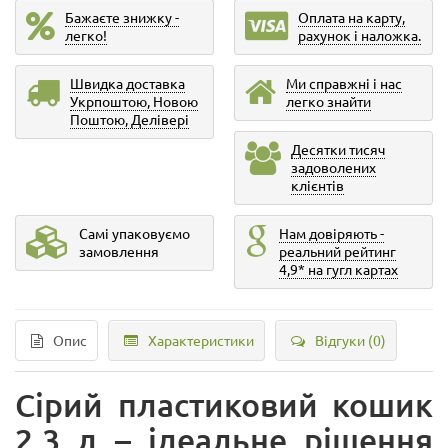
Бажаєте знижку -
Оплата на карту,
легко!
рахунок і наложка.
Швидка доставка
Ми справжні і нас
Укрпоштою, Новою
легко знайти
Поштою, Делівері
Десятки тисяч
задоволених
клієнтів
Самі упаковуємо
Нам довіряють -
замовлення
реальний рейтинг
4,9* на гугл картах
Опис
Характеристики
Відгуки (0)
Сірий пластиковий кошик
2,3 л – ідеальне рішення