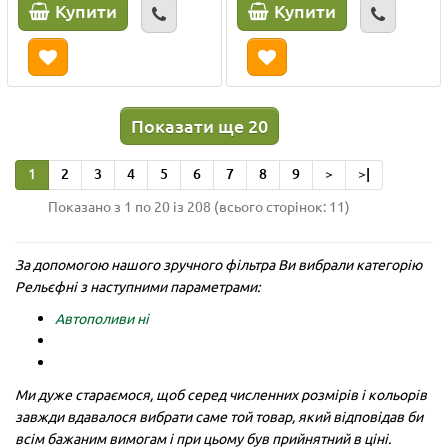
Купити
Купити
Показати ще 20
1
2
3
4
5
6
7
8
9
>
>|
Показано з 1 по 20 із 208 (всього сторінок: 11)
За допомогою нашого зручного фільтра Ви вибрали категорію
Рельєфні з наступними параметрами:
Автополиви ні
Ми дуже стараємося, щоб серед численних розмірів і кольорів
завжди вдавалося вибрати саме той товар, який відповідав би
всім бажаним вимогам і при цьому був прийнятний в ціні.