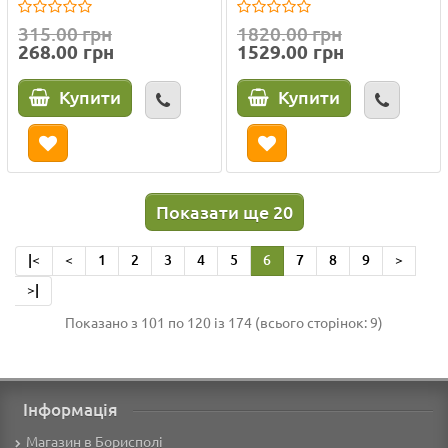
315.00 грн
1820.00 грн
268.00 грн
1529.00 грн
Купити
Купити
Показати ще 20
|<
<
1
2
3
4
5
6
7
8
9
>
>|
Показано з 101 по 120 із 174 (всього сторінок: 9)
Інформація
Магазин в Борисполі