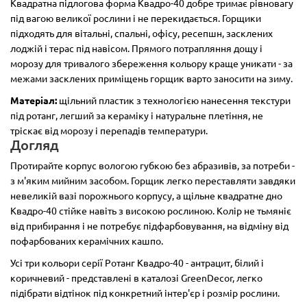
Квадратна підлогова форма Квадро-40 добре тримає рівновагу
під вагою великої рослини і не перекидається. Горщики
підходять для вітальні, спальні, офісу, ресепшн, засклених
лоджій і терас під навісом. Прямого потрапляння дощу і
морозу для тривалого збереження кольору краще уникати - за
межами засклених приміщень горщик варто заносити на зиму.
Матеріал:
щільний пластик з технологією нанесення текстури
під ротанг, легший за кераміку і натуральне плетіння, не
тріскає від морозу і перепадів температури.
Догляд
Протирайте корпус вологою губкою без абразивів, за потреби -
з м'яким мийним засобом. Горщик легко переставляти завдяки
невеликій вазі порожнього корпусу, а щільне квадратне дно
Квадро-40 стійке навіть з високою рослиною. Колір не тьмяніє
від прибирання і не потребує підфарбовування, на відміну від
пофарбованих керамічних кашпо.
Усі три кольори серії Ротанг Квадро-40 - антрацит, білий і
коричневий - представлені в каталозі GreenDecor, легко
підібрати відтінок під конкретний інтер'єр і розмір рослини.