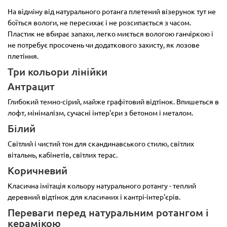
На відміну від натурального ротанга плетений візерунок тут не
боїться вологи, не пересихає і не розсипається з часом.
Пластик не вбирає запахи, легко миється вологою ганчіркою і
не потребує просочень чи додаткового захисту, як лозове
плетіння.
Три кольори лінійки
Антрацит
Глибокий темно-сірий, майже графітовий відтінок. Впишеться в
лофт, мінімалізм, сучасні інтер'єри з бетоном і металом.
Білий
Світлий і чистий тон для скандинавського стилю, світлих
вітальнь, кабінетів, світлих терас.
Коричневий
Класична імітація кольору натурального ротангу - теплий
деревний відтінок для класичних і кантрі-інтер'єрів.
Переваги перед натуральним ротангом і
керамікою