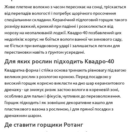
Живе плетене волокно з часом пересихає на сонці, тріскається
від перепадів вологості і потребує щорічного просочення
спеціальними складами. Керамічний підлоговий горщик такого
розміру важкий, крихкий при падінні і розколюється від
морозу на неопалюваній лоджії. Квадро-40 позбавлений цих
недоліків: корпус не боїться вологи ванної чи зимового саду,
не б'ється при випадковому ударі і залишається легким для
перестановки навіть з ґрунтом усередині.
Для яких рослин підходить Квадро-40
Квадратна форма і стійка основа тримають рівновагу під вагою
великих рослин з розлогою кроною. Перед посадкою у
високий горщик корисно викласти на дно шар керамзитового
дренажу - це знижує ризик застою вологи в кореневій зоні,
особливо для пальм і фікусів, чутливих до перезволоження.
Горщик підходить і як зовнішнє декоративне кашпо для
пластикового вазона з рослиною, і для прямої посадки з
дренажним шаром.
Де ставити горщики Ротанг