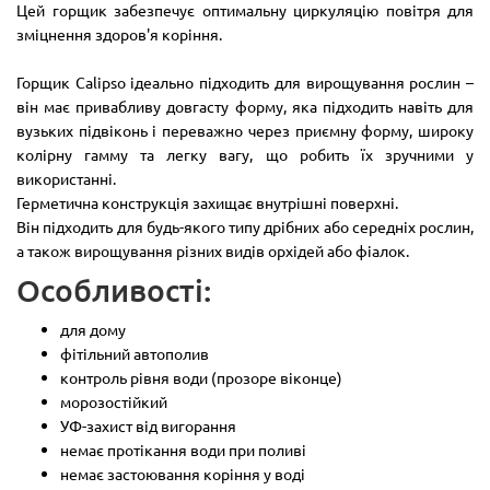
Цей горщик забезпечує оптимальну циркуляцію повітря для
зміцнення здоров'я коріння.
Горщик Calipso ідеально підходить для вирощування рослин –
він має привабливу довгасту форму, яка підходить навіть для
вузьких підвіконь і переважно через приємну форму, широку
колірну гамму та легку вагу, що робить їх зручними у
використанні.
Герметична конструкція захищає внутрішні поверхні.
Він підходить для будь-якого типу дрібних або середніх рослин,
а також вирощування різних видів орхідей або фіалок.
Особливості:
для дому
фітільний автополив
контроль рівня води (прозоре віконце)
морозостійкий
УФ-захист від вигорання
немає протікання води при поливі
немає застоювання коріння у воді