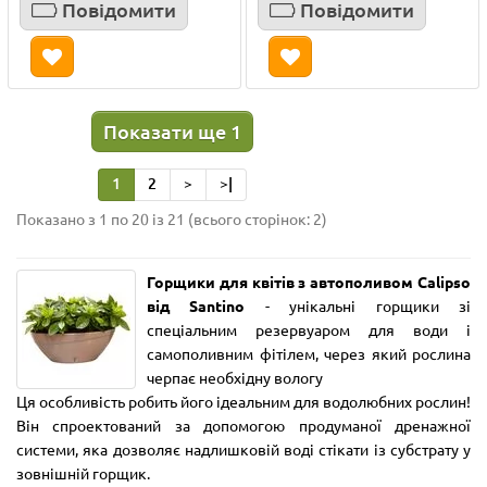
Повідомити
Повідомити
Показати ще 1
1
2
>
>|
Показано з 1 по 20 із 21 (всього сторінок: 2)
Горщики для квітів з автополивом Calipso
від Santino
- унікальні горщики зі
спеціальним резервуаром для води і
самополивним фітілем, через який рослина
черпає необхідну вологу
Ця особливість робить його ідеальним для водолюбних рослин!
Він спроектований за допомогою продуманої дренажної
системи, яка дозволяє надлишковій воді стікати із субстрату у
зовнішній горщик.