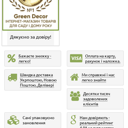
Дякуємо за довіру!
Бажаєте знижку -
Оплата на карту,
легко!
рахунок і наложка.
Швидка доставка
Ми справжні і нас
Укрпоштою, Новою
легко знайти
Поштою, Делівері
Десятки тисяч
задоволених
клієнтів
Самі упаковуємо
Нам довіряють -
замовлення
реальний рейтинг
4,9* на гугл картах