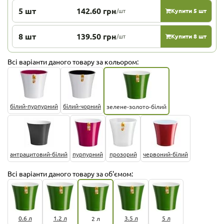
5 шт
142.60 грн
/шт
Купити 5 шт
8 шт
139.50 грн
/шт
Купити 8 шт
Всі варіанти даного товару за кольором:
білий-пурпурний
білий-чорний
зелене-золото-білий
антрацитовий-білий
пурпурний
прозорий
червоний-білий
Всі варіанти даного товару за об'ємом:
0.6 л
1.2 л
3.5 л
5 л
2 л