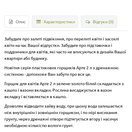
Опис
Характеристики
Відгуки (0)
Забудьте про залиті підвіконня, про перелиті квіти і засохлі
квіти на час Вашої відпустки. Забудьте про підставочки і
поддончики для квітів, які часто не вписуються в дизайн Вашої
квартири або будинку.
Новітня серія пластикових горщиків Арте 2 л з дренажною
системою - допоможе Вам забути про все це.
Горщик для квітів Арте 2 л зелене-золото-білий складається з
кашпо і вазони вкладки. Рослина висаджується в вазон
вкладку і вставляється в кашпо.
Дозволяє відводити зайву воду, при цьому вода залишається
між внутрішнім і зовнішнім горщиком, і по мірі висихання
грунту, через дренажні отвори підтягується вгору і насичує
необхідною кількістю вологи грунт.