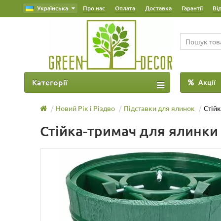
Українська
Про нас
Оплата
Доставка
Гарантії
Ві
Категорії
Акції
Новий Рік і Різдво
Підставки для ялинок
Стійк
Стійка-тримач для ялинки