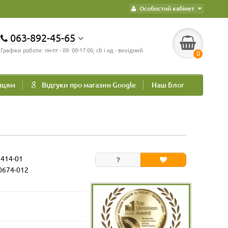
Особистий кабінет
063-892-45-65
Графіки роботи: пн-пт - 09: 00-17:00, сб і нд - вихідний.
0
пцям
Відгуки про магазин Google
Наш Блог
2414-01
0674-012