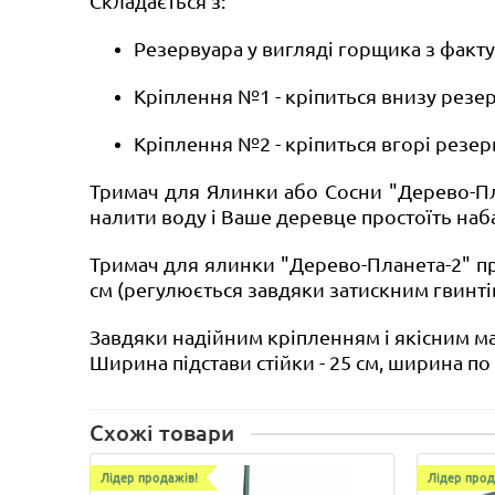
Складається з:
Резервуара у вигляді горщика з факт
Кріплення №1 - кріпиться внизу резер
Кріплення №2
- кріпиться вгорі резе
Тримач для Ялинки або Сосни "Дерево-Пла
налити воду і Ваше деревце простоїть наба
Тримач для ялинки
"Дерево-Планета-2" п
см (регулюється завдяки затискним гвинтів,
Завдяки надійним кріпленням і якісним мат
Ширина підстави стійки - 25 см, ширина по 
Схожі товари
Лідер продажів!
Лідер прод