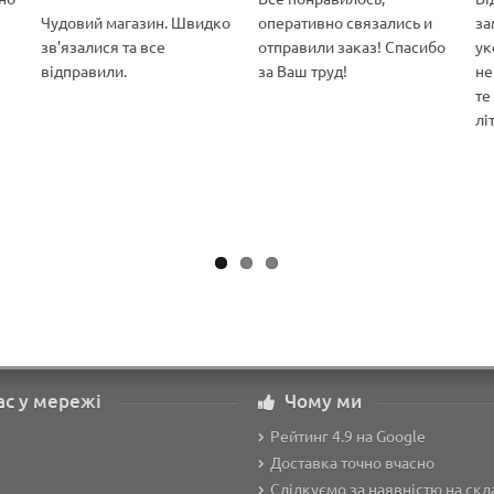
Чудовий магазин. Швидко
оперативно связались и
за
зв'язалися та все
отправили заказ! Спасибо
ук
відправили.
за Ваш труд!
не
те
лі
ас у мережі
Чому ми
Рейтинг 4.9 на Google
Доставка точно вчасно
Слідкуємо за наявністю на скл