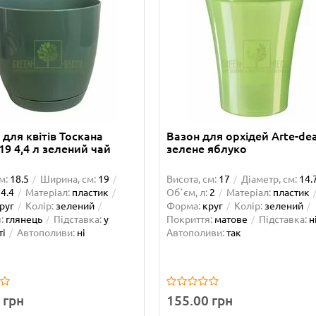
для квітів Тоскана
Вазон для орхідей Arte-dea
19 4,4 л зелений чай
зелене яблуко
м:
18.5
Ширина, см:
19
Висота, см:
17
Діаметр, см:
14.
4.4
Матеріал:
пластик
Об`єм, л:
2
Матеріал:
пластик
руг
Колір:
зелений
Форма:
круг
Колір:
зелений
:
глянець
Підставка:
у
Покриття:
матове
Підставка:
н
і
Автополиви:
ні
Автополиви:
так
 грн
155.00 грн