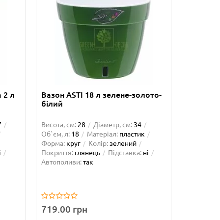
5075
Висота, см
Ширина, с
пвх
Колі
 2 л
Вазон ASTI 18 л зелене-золото-
білий
109.00 
7
Висота, см:
28
Діаметр, см:
34
Куп
Об`єм, л:
18
Матеріал:
пластик
Форма:
круг
Колір:
зелений
і
Покриття:
глянець
Підставка:
ні
Автополиви:
так
719.00 грн