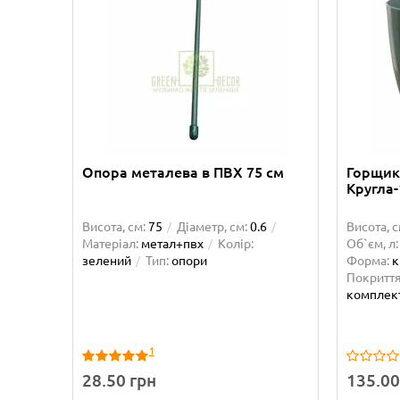
Опора металева в ПВХ 75 см
Горщик 
Кругла-
Висота, см:
75
Діаметр, см:
0.6
Висота, с
Матеріал:
метал+пвх
Колір:
Об`єм, л:
зелений
Тип:
опори
Форма:
к
Покриття
комплект
1
28.50 грн
135.00