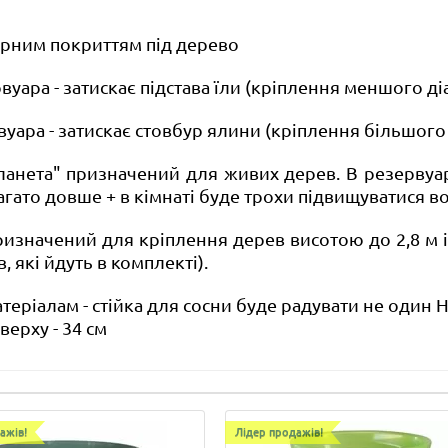
урним покриттям під дерево
вуара - затискає підстава їли (кріплення меншого ді
рвуара - затискає стовбур ялини (кріплення більшого
нета" призначений для живих дерев. В резервуар м
гато довше + в кімнаті буде трохи підвищуватися во
ризначений для кріплення дерев висотою до 2,8 м 
 які йдуть в комплекті).
еріалам - стійка для сосни буде радувати не один Н
верху - 34 см
ажів!
Лідер продажів!