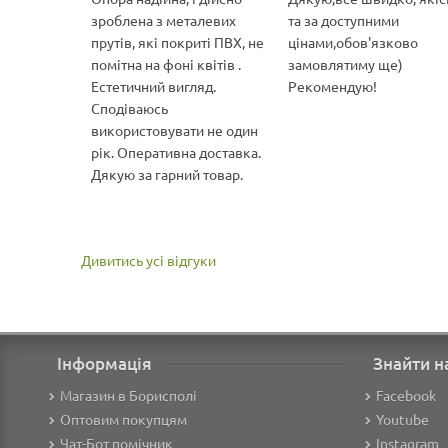
зроблена з металевих
та за доступними
прутів, які покриті ПВХ, не
цінами,обов'язково
помітна на фоні квітів .
замовлятиму ще)
Естетичний вигляд.
Рекомендую!
Сподіваюсь
використовувати не один
рік. Оперативна доставка.
Дякую за гарний товар.
Дивитись усі відгуки
Інформація
Знайти н
Магазин в Борисполі
Facebook
Оптовим покупцям
Youtube
Чат-Бот помічник
Instagram