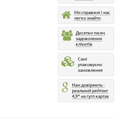
Ми справжні і нас
легко знайти
Десятки тисяч
задоволених
клієнтів
Самі
упаковуємо
замовлення
Нам довіряють -
реальний рейтинг
4,9* на гугл картах