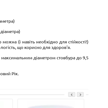
аметра)
 діаметра)
ожна (і навіть необхідно для стійкості!)
логість, що корисно для здоров'я.
і максимальним діаметром стовбура до 9,5
овий Рік.
Лідер прода
Підтримк