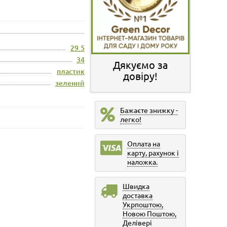
29.5
34
Дякуємо за
пластик
довіру!
зелений
Бажаєте знижку -
легко!
Оплата на
карту, рахунок і
наложка.
Швидка
доставка
Укрпоштою,
Новою Поштою,
Делівері