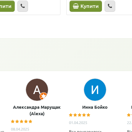
пити
Купити
Александра Марущак
Инна Бойко
(Alexa)
01.04.2025
22
08.04.2025
но
Все понравилось,
Ві