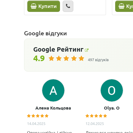
Купити
Ку
Google відгуки
Google
Рейтинг
4.9
497 відгуків
Алена Кольцова
Olya. O
14.04.2025
12.04.2025
Опора надійна, і дійсно
Дякую,все швидко, якіс