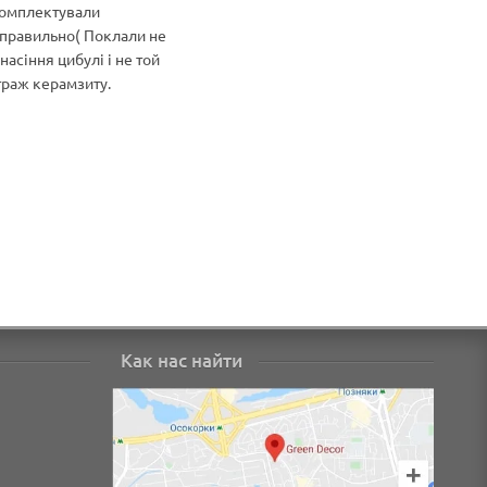
омплектували
Особливо 
правильно( Поклали не
якість това
 насіння цибулі і не той
відповідні
траж керамзиту.
характерис
Ціна супер
Как нас найти