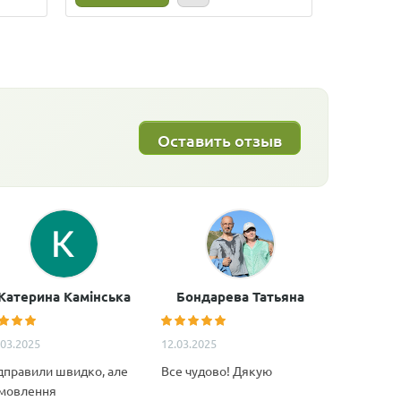
Оставить отзыв
Катерина Камінська
Бондарева Татьяна
Анатол
.03.2025
12.03.2025
11.02.2025
дправили швидко, але
Все чудово! Дякую
Дуже якіс
мовлення
декілька м