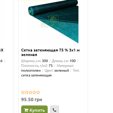
Полукру
Высота, см
Ширина ,с
Материал:
зеленый
79.50 г
ВХ
Сетка затеняющая 75 % 3x1 м
зеленая
Куп
.6
Ширина ,см:
300
Длина, см:
100
Плотность, г/м2:
75
Материал:
полиэтилен
Цвет:
зеленый
Тип:
сетка затеняющая
95.50 грн
Купить