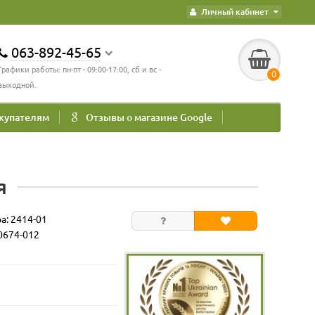
Личный кабинет
063-892-45-65
Графики работы: пн-пт - 09:00-17:00, сб и вс -
0
выходной.
купателям
Отзывы о магазине Google
я
ра:
2414-01
0674-012