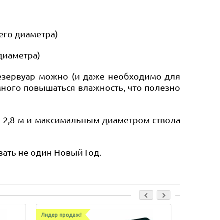
его диаметра)
диаметра)
езервуар можно (и даже необходимо для
много повышаться влажность, что полезно
 2,8 м и максимальным диаметром ствола
ать не один Новый Год.
Лидер продаж!
Лидер прод
Поддерж