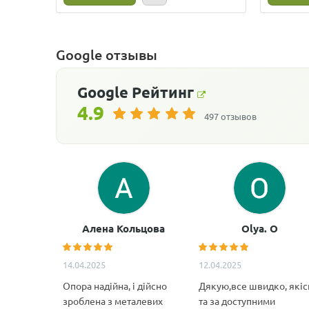
Google отзывы
Google
Рейтинг
4.9
497 отзывов
Алена Кольцова
Olya. O
14.04.2025
12.04.2025
Опора надійна, і дійсно
Дякую,все швидко, якіс
зроблена з металевих
та за доступними