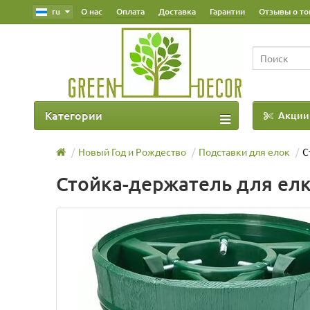
ru
О нас
Оплата
Доставка
Гарантии
Отзывы о то
Категории
Акции
Наш Блог
Новый Год и Рождество
Подставки для елок
С
Стойка-держатель для елк