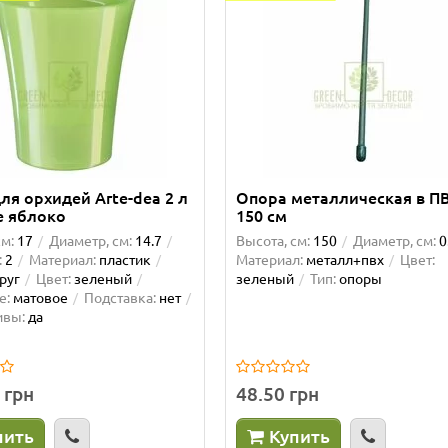
ля орхидей Arte-dea 2 л
Опора металлическая в П
е яблоко
150 см
см:
17
Диаметр, см:
14.7
Высота, см:
150
Диаметр, см:
0
:
2
Материал:
пластик
Материал:
металл+пвх
Цвет:
руг
Цвет:
зеленый
зеленый
Тип:
опоры
е:
матовое
Подставка:
нет
ивы:
да
 грн
48.50 грн
пить
Купить