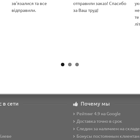
зв'язалися та все
отправили заказ! Спасибо
ук
відправили.
за Ваш труд!
не
те
лі
с в сети
Почему мы
Рейтинг 4.9 на Google
Доставка точно в срок
Следим за наличием на складе
Киеве
Бонусы постоянным клиентам