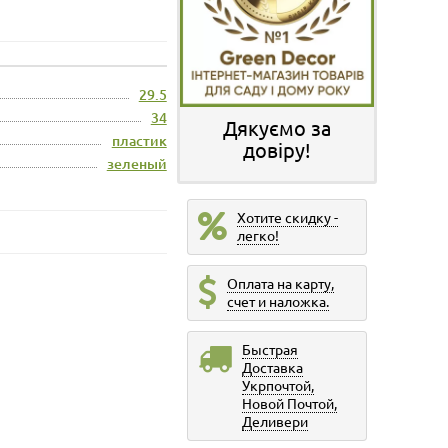
29.5
34
Дякуємо за
пластик
довіру!
зеленый
Хотите скидку -
легко!
Оплата на карту,
счет и наложка.
Быстрая
Доставка
Укрпочтой,
Новой Почтой,
Деливери