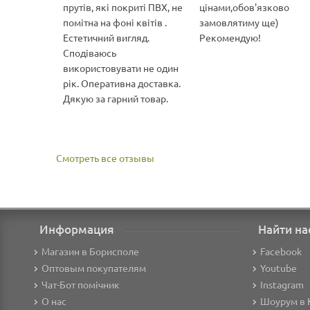
прутів, які покриті ПВХ, не
цінами,обов'язково
помітна на фоні квітів .
замовлятиму ще)
Естетичний вигляд.
Рекомендую!
Сподіваюсь
використовувати не один
рік. Оперативна доставка.
Дякую за гарний товар.
Смотреть все отзывы
Информация
Найти на
Магазин в Борисполе
Facebook
Оптовым покупателям
Youtube
Чат-Бот помічник
Instagram
О нас
Шоурум в 