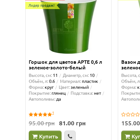
Лидер продаж!
Горшок для цветов АРТЕ 0,6 л
Вазон д
зеленое-золото-белый
зелено
Высота, см:
11
Диаметр, см:
10
Высота, 
Объём, л:
0.6
Материал:
пластик
Объём, л
Форма:
круг
Цвет:
зеленый
Форма:
к
Покрытие:
глянец
Подставка:
нет
Покрыти
Автополивы:
да
Автопол
1
95.00 грн
81.00 грн
155.00
Купить
Ку