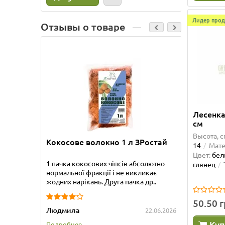
Лидер прод
Отзывы о товаре
Лесенка
см
Высота, с
Кокосове волокно 1 л ЗРостай
Бамбук
14
Мате
Цвет:
бе
1 пачка кокосових чіпсів абсолютно
Приобре
глянец
нормальної фракції і не викликає
прекрас
жодних нарікань. Друга пачка др..
упакова
50.50 
Людмила
Татьяна
22.06.2026
Куп
Подробнее...
Подробне