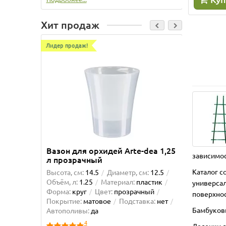
Хит продаж
Лидер продаж!
Лидер пр
Вазон для орхидей Arte-dea 1,25
Вазон 
зависимос
л прозрачный
Каталог с
Высота, см:
14.5
Диаметр, см:
12.5
Высота, 
Объём, л:
1.25
Материал:
пластик
Объём, л
универсал
Форма:
круг
Цвет:
прозрачный
Форма:
поверхнос
Покрытие:
матовое
Подставка:
нет
матовое
Бамбуковы
Автополивы:
да
Автопол
4
Лесенки с