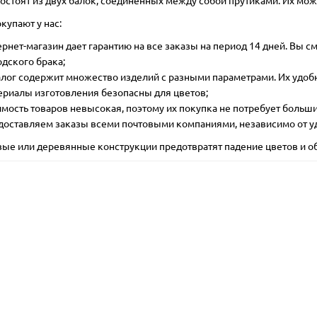
0 грн
4.00 грн
купают у нас:
ернет-магазин дает гарантию на все заказы на период 14 дней. Вы 
пить
Купить
одского брака;
алог содержит множество изделий с разными параметрами. Их удобн
ериалы изготовления безопасны для цветов;
имость товаров невысокая, поэтому их покупка не потребует больши
одаж!
Лидер продаж!
доставляем заказы всеми почтовыми компаниями, независимо от у
ые или деревянные конструкции предотвратят падение цветов и о
Нет в наличии
Круги бежевая 37,5 см
Опора Круги зеленая 37,5
см:
37.5
Ширина ,см:
15.5
Высота, см:
37.5
Ширина ,см:
л:
пластик
Цвет:
бежевый
Материал:
пластик
Цвет:
зел