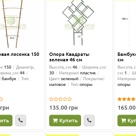
вая лесенка 150
Опора Квадраты
Бамбук
зеленая 46 см
см
м:
150
Диаметр,
Высота, см:
46
Ширина ,см:
Высота, с
рина ,см:
44
30
Материал:
пластик
см:
1
Ш
:
бамбук
Тип:
Цвет:
зеленый
Покрытие:
Материал
матовое
Тип:
опоры
опоры
 грн
135.00 грн
165.00
ить
Купить
Ку