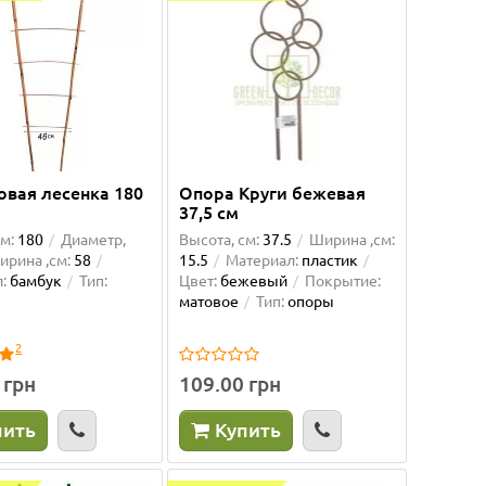
овая лесенка 180
Опора Круги бежевая
37,5 см
м:
180
Диаметр,
Высота, см:
37.5
Ширина ,см:
ирина ,см:
58
15.5
Материал:
пластик
:
бамбук
Тип:
Цвет:
бежевый
Покрытие:
матовое
Тип:
опоры
2
 грн
109.00 грн
пить
Купить