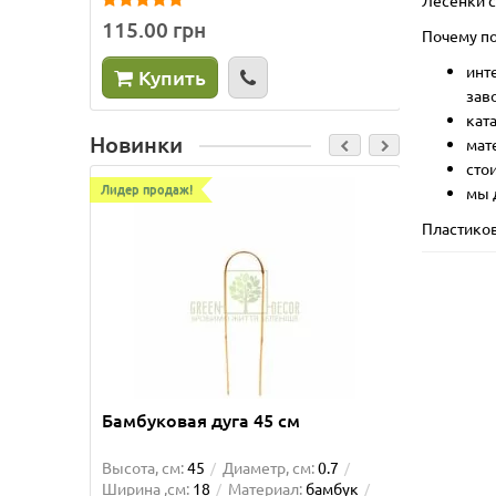
115.00 грн
225.0
Почему по
инт
Купить
Ку
зав
кат
Новинки
мат
сто
Лидер продаж!
Лидер пр
мы 
Пластиков
Бамбуковая дуга 45 см
Опора 
Высота, см:
45
Диаметр, см:
0.7
Высота, 
Ширина ,см:
18
Материал:
бамбук
Материа