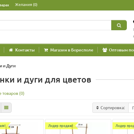
Желания (0)
варах
Контакты
Магазин в Борисполе
Оптовым по
и и Дуги
нки и дуги для цветов
 товаров (0)
Сортировка:
аж!
Лидер продаж!
Лидер про