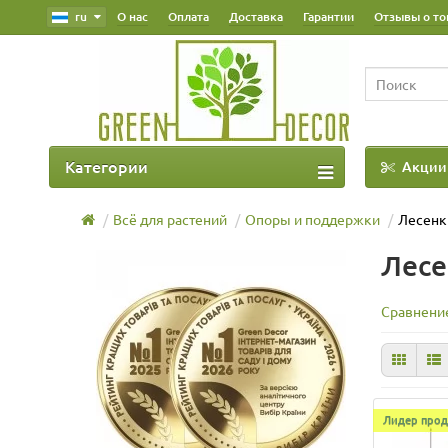
ru
О нас
Оплата
Доставка
Гарантии
Отзывы о то
Категории
Акции
Наш Блог
Всё для растений
Опоры и поддержки
Лесенк
Лесе
Сравнение
Лидер прод