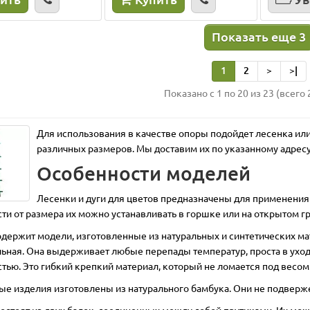
Показать еще 3
одаж!
Лидер продаж!
1
2
>
>|
Показано с 1 по 20 из 23 (всего 
Для использования в качестве опоры подойдет лесенка или
различных размеров. Мы доставим их по указанному адрес
Особенности моделей
Лесенки и дуги для цветов предназначены для применения
LATINA 2,5 л. шаде
Колышки для агроволок
ти от размера их можно устанавливать в горшке или на открытом гр
одержит модели, изготовленные из натуральных и синтетических ма
см:
15
Диаметр, см:
17.5
Высота, см:
17
Ширина ,см:
4
:
2.5
Материал:
пластик
см:
1
Материал:
пластик
Цв
ьная. Она выдерживает любые перепады температур, проста в уходе
круг
Цвет:
шаде
Покрытие:
серый, черный
Тип:
колышк
тью. Это гибкий крепкий материал, который не ломается под весо
Подставка:
нет
е изделия изготовлены из натурального бамбука. Они не подверже
ивы:
да
3
1
остоят из двух балок, соединенных между собой прутиками. Их мож