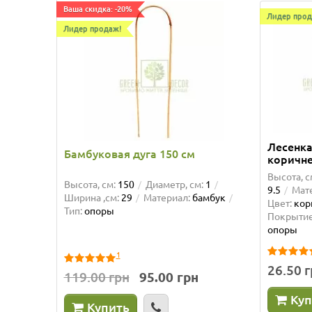
Ваша скидка: -20%
Лидер прод
Лидер продаж!
Лесенка
Бамбуковая дуга 150 см
коричне
Высота, с
Высота, см:
150
Диаметр, см:
1
9.5
Мат
Ширина ,см:
29
Материал:
бамбук
Цвет:
кор
Тип:
опоры
Покрытие
опоры
1
26.50 
119.00 грн
95.00 грн
Куп
Купить