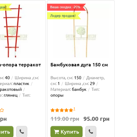
даж!
Ваша скидка: -20%
Лидер продаж!
а-опора терракот
Бамбуковая дуга 150 см
м:
40
Ширина ,см:
Высота, см:
150
Диаметр,
ериал:
пластик
см:
1
Ширина ,см:
29
рракотовый
Материал:
бамбук
Тип:
е:
глянец
Тип:
опоры
1
грн
119.00 грн
95.00 грн
пить
Купить