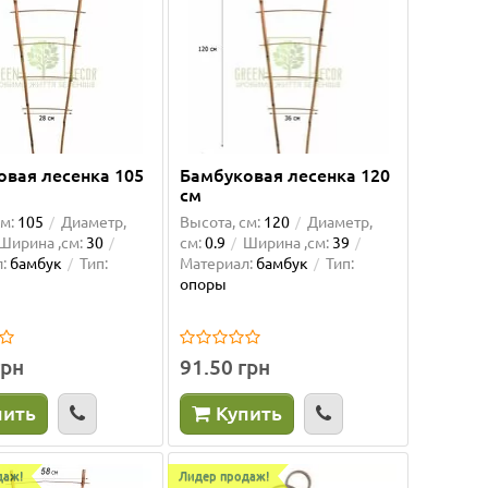
овая лесенка 105
Бамбуковая лесенка 120
см
м:
105
Диаметр,
Высота, см:
120
Диаметр,
Ширина ,см:
30
см:
0.9
Ширина ,см:
39
:
бамбук
Тип:
Материал:
бамбук
Тип:
опоры
грн
91.50 грн
пить
Купить
даж!
Лидер продаж!