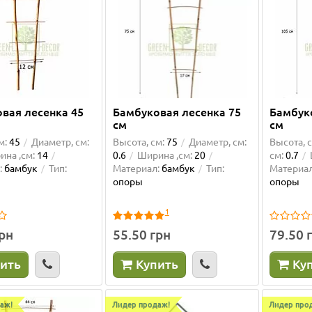
вая лесенка 45
Бамбуковая лесенка 75
Бамбук
см
см
м:
45
Диаметр, см:
Высота, см:
75
Диаметр, см:
Высота, с
на ,см:
14
0.6
Ширина ,см:
20
см:
0.7
:
бамбук
Тип:
Материал:
бамбук
Тип:
Материал
опоры
опоры
1
грн
55.50 грн
79.50 
ить
Купить
Ку
аж!
Лидер продаж!
Лидер про