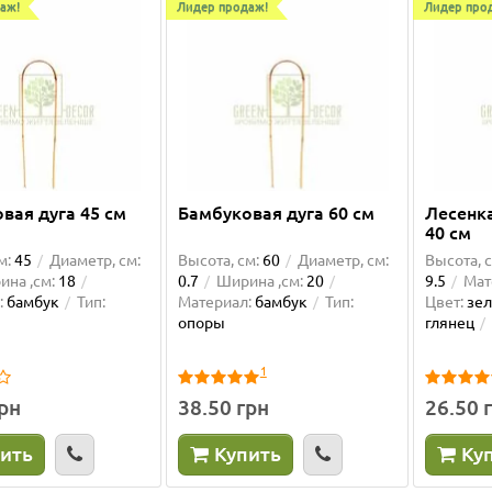
аж!
Лидер продаж!
Лидер про
вая дуга 45 см
Бамбуковая дуга 60 см
Лесенк
40 см
м:
45
Диаметр, см:
Высота, см:
60
Диаметр, см:
Высота, с
на ,см:
18
0.7
Ширина ,см:
20
9.5
Мат
:
бамбук
Тип:
Материал:
бамбук
Тип:
Цвет:
зе
опоры
глянец
1
грн
38.50 грн
26.50 
ить
Купить
Ку