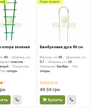
даж!
Лидер продаж!
а-опора зеленая
Бамбуковая дуга 90 см
м:
40
Ширина ,см:
Высота, см:
90
Диаметр, см:
ериал:
пластик
0.7
Ширина ,см:
20
леный
Покрытие:
Материал:
бамбук
Тип:
Тип:
опоры
опоры
1
грн
49.50 грн
пить
Купить