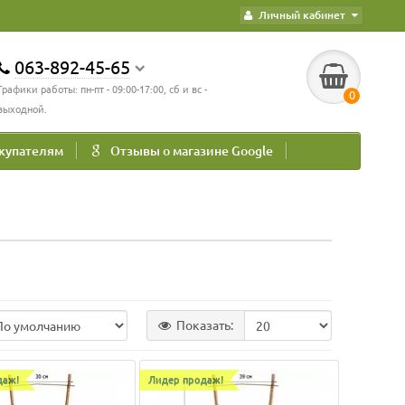
Личный кабинет
063-892-45-65
Графики работы: пн-пт - 09:00-17:00, сб и вс -
0
выходной.
купателям
Отзывы о магазине Google
Показать:
даж!
Лидер продаж!