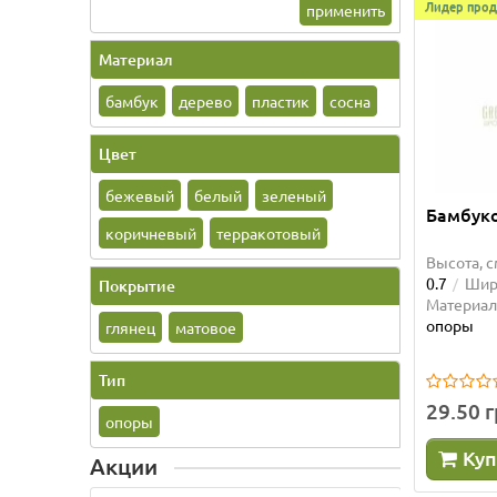
Лидер прод
применить
Материал
бамбук
дерево
пластик
сосна
Цвет
бежевый
белый
зеленый
Бамбуко
коричневый
терракотовый
Высота, с
0.7
Шири
Покрытие
Материал
опоры
глянец
матовое
Тип
29.50 
опоры
Куп
Акции