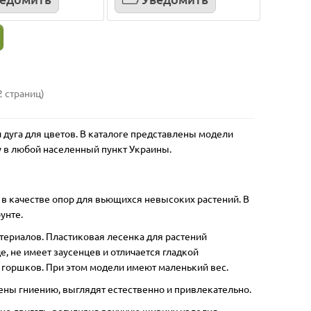
Лидер продаж!
Лидер п
2 страниц)
 дуга для цветов. В каталоге представлены модели
у в любой населенный пункт Украины.
 в качестве опор для вьющихся невысоких растений. В
на
Бамбуковый прут 50 см
Бамбу
унте.
териалов. Пластиковая лесенка для растений
Длина,
Высота, см:
50
Диаметр, см:
0.5
Высота,
ет:
Материал:
бамбук
Тип:
опоры
Матери
, не имеет заусенцев и отличается гладкой
и
м горшков. При этом модели имеют маленький вес.
ны гниению, выглядят естественно и привлекательно.
2
но двигать, регулируя вручную ширину изделия.