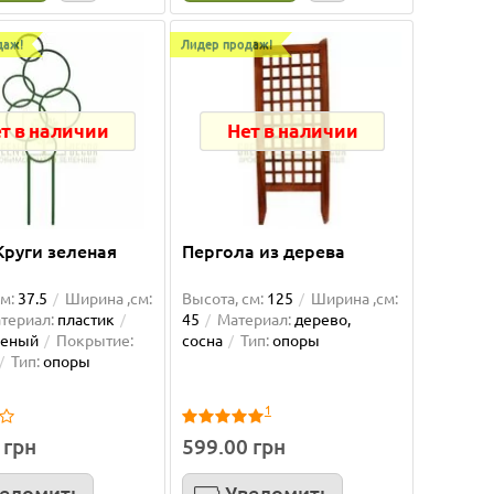
даж!
Лидер продаж!
т в наличии
Нет в наличии
Круги зеленая
Пергола из дерева
м:
37.5
Ширина ,см:
Высота, см:
125
Ширина ,см:
ранчева
Горщик для квітів АРТЕ 1,2 л,
Підтр
териал:
пластик
45
Материал:
дерево,
білий-чорний
леный
Покрытие:
сосна
Тип:
опоры
ми з
Дуже дякую магазину Green Decor!
Класні 
Тип:
опоры
деї
Вирішила оновити інтер’єр і додати
функці
.
трохи зелені. Перш за все втіши..
вставит
1
 грн
599.00 грн
Світлана
Єлєна 
01.06.2026
20.05.2026
едомить
Уведомить
Подробнее...
Подробн