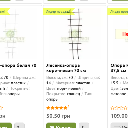
аж!
Лидер продаж!
Лидер про
Не
-опора белая 70
Лесенка-опора
Опора 
коричневая 70 см
37,5 см
м:
70
Ширина ,см:
Высота, см:
70
Ширина ,см:
Высота, с
ова драбинка 180 см
Опора для орхідей пома
риал:
пластик
14
Материал:
пластик
15.5
Ма
61 см
лый
Покрытие:
Цвет:
коричневый
Цвет:
зе
ла опоры уже второй раз, они
Дуже задоволена цими вазона
Тип:
опоры
Покрытие:
глянец
Тип:
матовое
ны! Доставка очень быстрая,
автополивами, в мене усі орхі
опоры
но отлично! Рекомендую..
посаджені у них а їх більше 30.
1
грн
50.50 грн
109.00
Олена Муляр
01.06.2026
ить
Купить
Ув
е...
Подробнее...