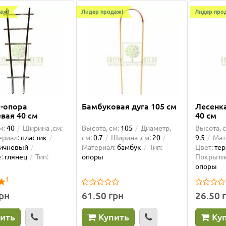
аж!
Лидер продаж!
Лидер про
-опора
Бамбуковая дуга 105 см
Лесенк
вая 40 см
40 см
м:
40
Ширина ,см:
Высота, см:
105
Диаметр,
Высота, с
ериал:
пластик
см:
0.7
Ширина ,см:
20
9.5
Мат
ичневый
Материал:
бамбук
Тип:
Цвет:
те
:
глянец
Тип:
опоры
Покрыти
опоры
1
грн
61.50 грн
26.50 
ить
Купить
Ку