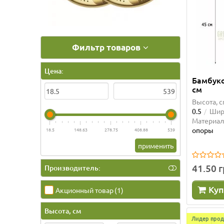
Фильтр товаров
Цена:
Бамбуко
см
Высота, с
0.5
Шири
Материал
опоры
18.5
148.63
278.75
408.88
539
применить
41.50 
Производитель:
Куп
Акционный товар
(1)
Высота, см
Лидер прод