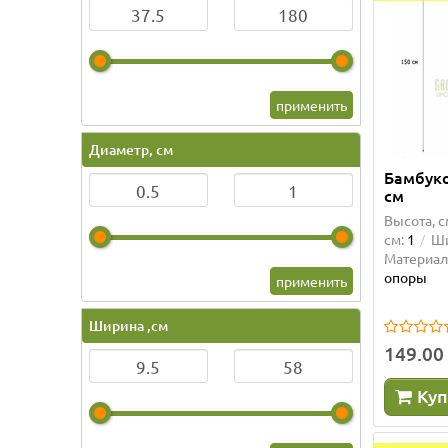
применить
Диаметр, см
Бамбуко
см
Высота, с
см:
1
Ши
Материал
опоры
применить
Ширина ,см
149.00
Куп