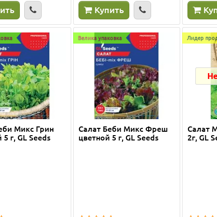
ить
Купить
Ку
пить
ковка
Велика упаковка
Лидер про
Не
еби Микс Грин
Салат Беби Микс Фреш
Салат 
 5 г, GL Seeds
цветной 5 г, GL Seeds
2г, GL 
ова драбинка 180 см
Опора для орхідей пома
61 см
ла опоры уже второй раз, они
Дуже задоволена цими вазона
ны! Доставка очень быстрая,
автополивами, в мене усі орхі
но отлично! Рекомендую..
посаджені у них а їх більше 30.