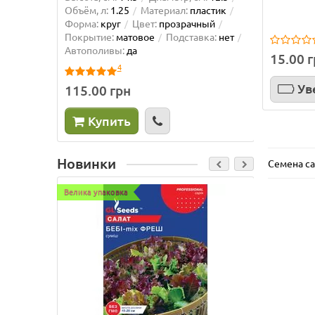
Объём, л:
1.25
Материал:
пластик
Объём, л
Форма:
круг
Цвет:
прозрачный
Форма:
Покрытие:
матовое
Подставка:
нет
матовое
Автополивы:
да
Автопол
15.00 
4
Ув
115.00 грн
225.0
Купить
Ку
Новинки
Семена са
Велика упаковка
Велика уп