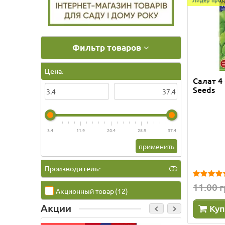
Фильтр товаров
Цена:
Салат 4 
Seeds
3.4
11.9
20.4
28.9
37.4
применить
Производитель:
11.00 
Акционный товар
(12)
Акции
Куп