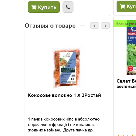
Куп
Купить
Ку
Велика упа
Отзывы о товаре
Салат Б
зеленый
Кокосове волокно 1 л ЗРостай
Бамбук
1 пачка кокосових чіпсів абсолютно
Приобре
нормальної фракції і не викликає
прекрас
жодних нарікань. Друга пачка др..
упакова