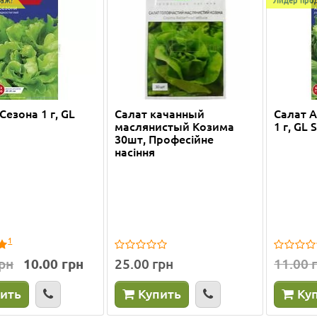
Сезона 1 г, GL
Салат качанный
Салат 
маслянистый Козима
1 г, GL 
30шт, Професійне
насіння
1
грн
10.00 грн
25.00 грн
11.00 
ить
Купить
Ку