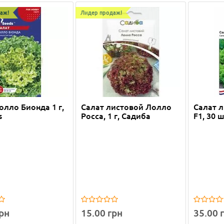
ка: -9%
аж!
Лидер продаж!
одаж!
олло Бионда 1 г,
Салат листовой Лолло
Салат 
Айсберг кочанный 1 г, GL
s
Росса, 1 г, Садиба
F1, 30 
грн
15.00 грн
35.00 
грн
10.00 грн