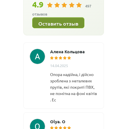
4.9
497
отзывов
Оставить отзыв
Алена Кольцова
14.04.2025
Опора надійна, і дійсно
зроблена з металевих
прутів, які покриті ПВХ,
не помітна на фоні квітів
. Ес
Olya. O