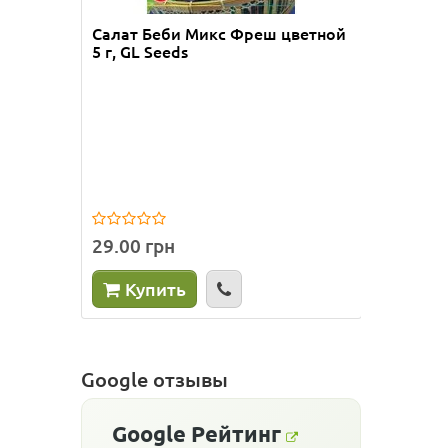
Салат Беби Микс Фреш цветной
Салат 
5 г, GL Seeds
5 г, GL
29.00 грн
29.00 
Купить
Ку
Google отзывы
Google
Рейтинг