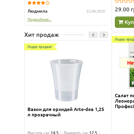
29.00 
Людмила
Татьяна
22.06.2026
Подробнее...
Подробне
Куп
Хит продаж
Лидер прод
Лидер продаж!
Лидер пр
Не
Салат 
Леонора
Професі
Вазон для орхидей Arte-dea 1,25
Вазон 
л прозрачный
Высота, см:
14.5
Диаметр, см:
12.5
Высота, 