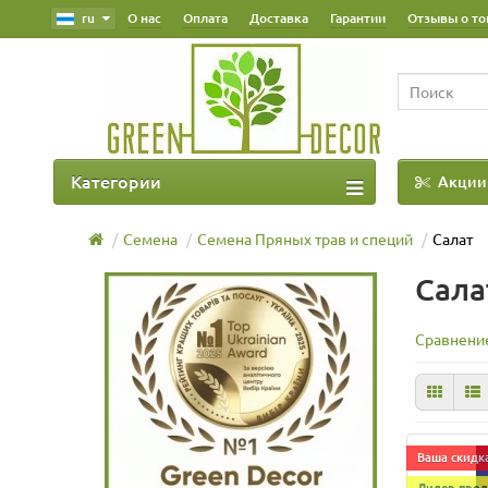
ru
О нас
Оплата
Доставка
Гарантии
Отзывы о то
Категории
Акции
Наш Блог
Семена
Семена Пряных трав и специй
Салат
Сала
Сравнение
Ваша скидка
Лидер прод