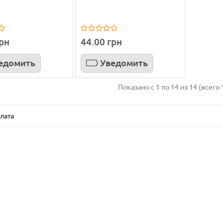
:
2.5
Материал:
пластик
см:
1
Материал:
пластик
Цв
круг
Цвет:
шаде
Покрытие:
серый, черный
Тип:
колышк
Подставка:
нет
ивы:
да
грн
44.00 грн
3
1
едомить
Уведомить
0 грн
4.00 грн
пить
Купить
Показано с 1 по 14 из 14 (всего 
лата
аковка