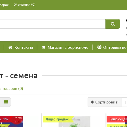
Желания (0)
варах
Контакты
Магазин в Борисполе
Оптовым по
т - семена
 товаров (0)
Сортировка:
: -9%
Лидер продаж!
Ваша скидк
аж!
Лидер про