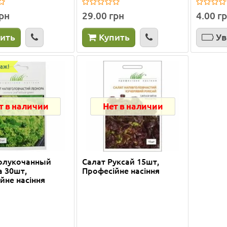
грн
29.00 грн
4.00 г
Олена Муляр
01.06.2026
е...
Подробнее...
ить
Купить
Ув
аж!
одаж!
Лидер продаж!
т в наличии
Нет в наличии
полукочанный
Салат Руксай 15шт,
 30шт,
Професійне насіння
йне насіння
LATINA 2,5 л. шаде
Колышки для агроволок
см:
15
Диаметр, см:
17.5
Высота, см:
17
Ширина ,см:
4