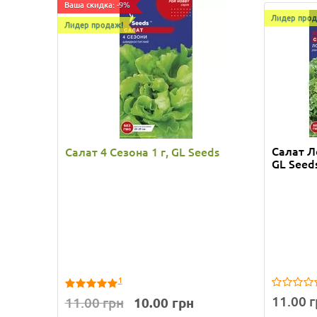
Ваша скидка: -9%
Ваша скид
Лидер прод
Лидер продаж!
Лидер пр
Салат Л
Салат 4 Сезона 1 г, GL Seeds
Салат 
GL Seed
Seeds
1
11.00 
11.00 грн
10.00 грн
11.00 