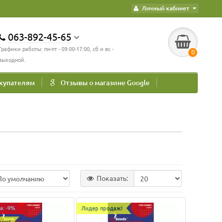
Личный кабинет
063-892-45-65
Графики работы: пн-пт - 09:00-17:00, сб и вс -
0
выходной.
купателям
Отзывы о магазине Google
Показать:
а: -9%
Лидер продаж!
даж!