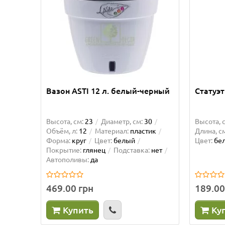
Вазон ASTI 12 л. белый-черный
Статуэ
Высота, см:
23
Диаметр, см:
30
Высота, 
Объём, л:
12
Материал:
пластик
Длина, см
Форма:
круг
Цвет:
белый
Цвет:
бе
Покрытие:
глянец
Подставка:
нет
Автополивы:
да
469.00 грн
189.00
Купить
Ку