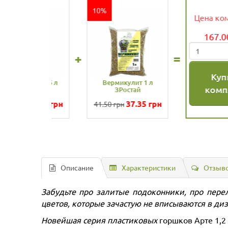
Горшок для цветов
АРТЕ 1,2 л белый-
черный
115.00
грн
Описание
Характеристики
Отзыво
Забудьте про залитые подоконники, про пере
цветов, которые зачастую не вписываются в ди
Новейшая серия пластиковых
горшков Арте 1,2