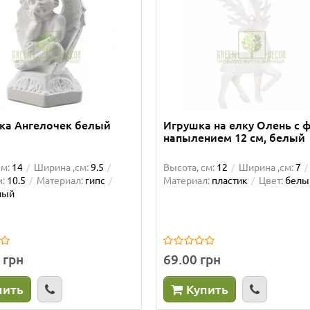
тка Ангелочек белый
Игрушка на елку Олень с 
напылением 12 см, белый
см:
14
Ширина ,см:
9.5
Высота, см:
12
Ширина ,см:
7
:
10.5
Материал:
гипс
Материал:
пластик
Цвет:
белы
лый
 грн
69.00 грн
пить
Купить