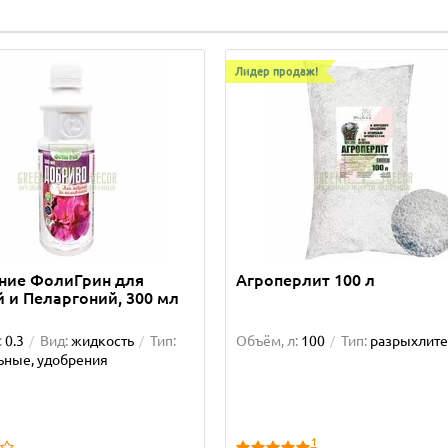
Лидер продаж!
ние ФолиГрин для
Агроперлит 100 л
 и Пеларгоний, 300 мл
:
0.3
Вид:
жидкость
Тип:
Объём, л:
100
Тип:
разрыхлите
ьные, удобрения
1