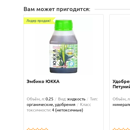
Вам может пригодится:
Лидер продаж!
Эмбико ЮККА
Удобре
Петуний
Объём, л:
0.25
Вид:
жидкость
Тип:
Объём, л
органические, удобрения
Класс
минерал
токсичности:
4 (нетоксичные)