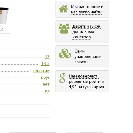
Мы настоящие и
нас легко найти
Десятки тысяч
 л
довольных
клиентов
Сами
упаковываем
13
заказы
13.5
пластик
Нам доверяют -
круг
реальный рейтинг
нет
4,9* на гугл картах
да