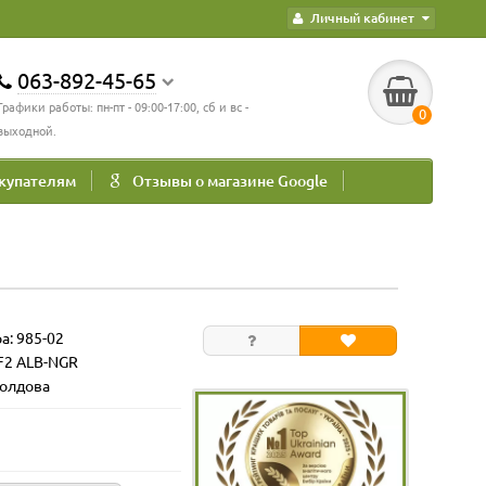
Личный кабинет
063-892-45-65
Графики работы: пн-пт - 09:00-17:00, сб и вс -
0
выходной.
купателям
Отзывы о магазине Google
ра:
985-02
 F2 ALB-NGR
Молдова