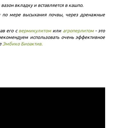
 вазон вкладку и вставляется в кашпо.
и по мере высыхания почвы, через дренажные
ав его с
вермикулитом
или
агроперлитом
- это
рекомендуем использовать очень эффективное
ие
Эмбико Биоактив.