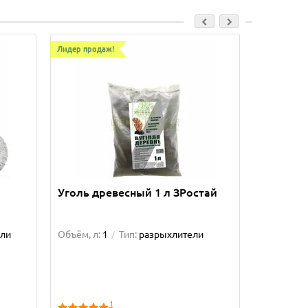
Лидер продаж!
Лидер прод
Уголь древесный 1 л ЗРостай
Удобрен
Цветущи
ли
Объём, л:
1
Тип:
разрыхлители
Объём, л:
минераль
1