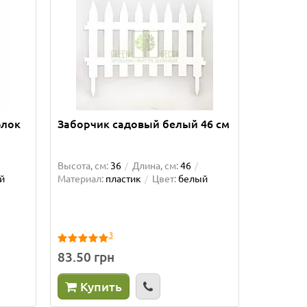
Высота, см
Объём, л:
Цвет:
бел
Подставка
219.00 
флок
Заборчик садовый белый 46 см
Куп
Высота, см:
36
Длина, см:
46
й
Материал:
пластик
Цвет:
белый
3
83.50 грн
Купить