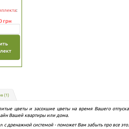
10%
10%
+
+
=
ДРЕНАЖ
Вермикулит 1 л
керамзитовый 1,5 л
ЗРостай
ЗРостай
37.35
грн
41.50 грн
25.65
грн
28.50 грн
в (1)
литые цветы и засохшие цветы на время Вашего отпуска
зайн Вашей квартиры или дома.
 л
с дренажной системой - поможет Вам забыть про все это