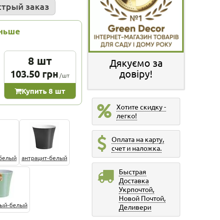
трый заказ
еньше
8 шт
Дякуємо за
103.50 грн
довіру!
/шт
Купить 8 шт
Хотите скидку -
легко!
Оплата на карту,
счет и наложка.
-белый
антрацит-белый
Быстрая
Доставка
Укрпочтой,
Новой Почтой,
ый-белый
Деливери