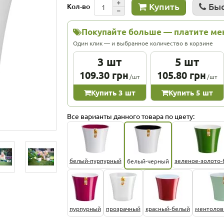
Купить
Быс
Кол-во
Покупайте больше — платите м
Один клик — и выбранное количество в корзине
3 шт
5 шт
109.30 грн
105.80 грн
/шт
/шт
Купить 3 шт
Купить 5 шт
Все варианты данного товара по цвету:
белый-пурпурный
зеленое-золото
белый-черный
пурпурный
прозрачный
красный-белый
ментолов