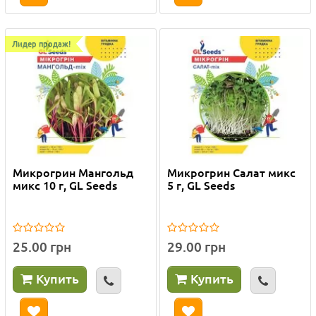
Лидер продаж!
Микрогрин Мангольд
Микрогрин Салат микс
микс 10 г, GL Seeds
5 г, GL Seeds
25.00 грн
29.00 грн
Купить
Купить