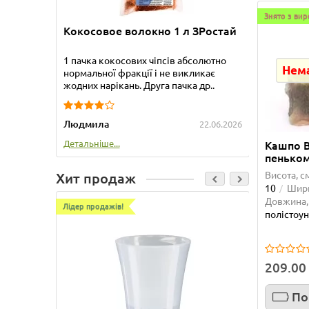
Знято з ви
Детальні
Кокосовое волокно 1 л ЗРостай
1 пачка кокосових чіпсів абсолютно
Нема
нормальної фракції і не викликає
жодних нарікань. Друга пачка др..
Людмила
22.06.2026
Детальніше...
Кашпо 
пенько
Висота, с
Хит продаж
10
Шири
Довжина,
Лідер продажів!
Лідер про
полістоу
209.00
По