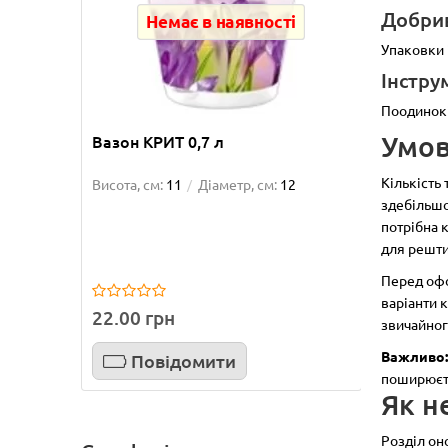
Добрив
Немає в наявності
Упаковки 
Інстру
Поодинокі
Умов
Вазон КРИТ 0,7 л
Вазон 
Кількість
Висота, см:
11
Діаметр, см:
12
Висота, 
здебільшо
потрібна 
для решти
Перед офо
варіанти 
22.00 грн
33.00 
звичайног
Важливо
Повідомити
П
поширюєт
Як н
Розділ он