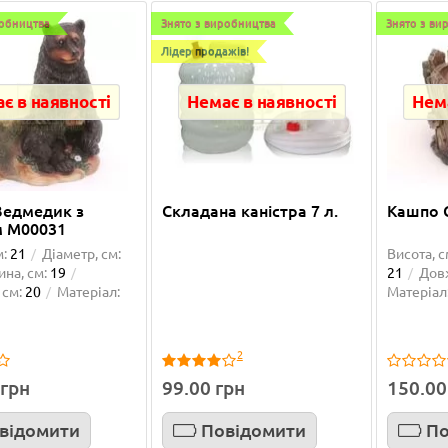
робництва
Знято з виробництва
Знято з ви
ше...
Детальніше...
Лідер продажів!
є в наявності
Немає в наявності
Нема
Ведмедик з
Складана каністра 7 л.
Кашпо 
м М00031
м:
21
Діаметр, см:
Висота, с
на, см:
19
21
Дов
 см:
20
Матеріал:
Матеріал
дажів!
Лідер продажів!
н
2
 грн
99.00 грн
150.00
відомити
Повідомити
По