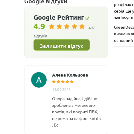
Google відгуки
розділах 
серія ще 
Google
Рейтинг
закінчуєт
4.9
GreenDeco
497
визнана в
відгуків
основний 
Залишити відгук
Алена Кольцова
14.04.2025
Опора надійна, і дійсно
зроблена з металевих
прутів, які покриті ПВХ,
не помітна на фоні квітів
. Ес