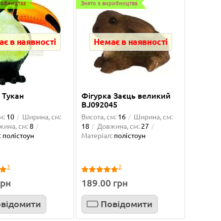
робництва
Знято з виробництва
є в наявності
Немає в наявності
 Тукан
Фігурка Заєць великий
BJ092045
м:
10
Ширина, см:
Висота, см:
16
Ширина, см:
жина, см:
8
18
Довжина, см:
27
:
полістоун
Матеріал:
полістоун
жевая
Горшок для цветов АРТЕ 1,2 л
Подде
белый-черный
3
2
ми з
Дуже дякую магазину Green Decor!
Класні 
грн
189.00 грн
деї
Вирішила оновити інтер’єр і додати
функці
.
трохи зелені. Перш за все втіши..
вставит
відомити
Повідомити
Світлана
Єлєна 
01.06.2026
20.05.2026