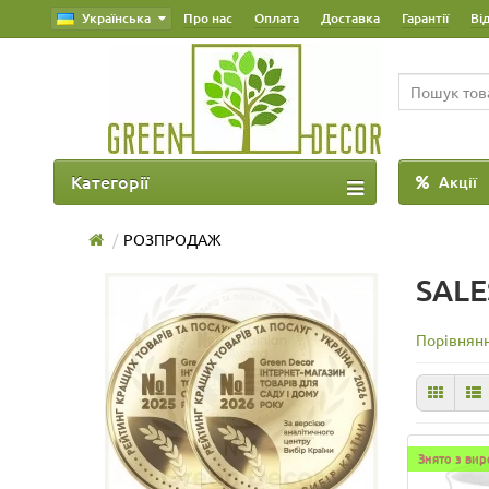
Українська
Про нас
Оплата
Доставка
Гарантії
Ві
Категорії
Акції
РОЗПРОДАЖ
SALE
Порівнянн
Знято з ви