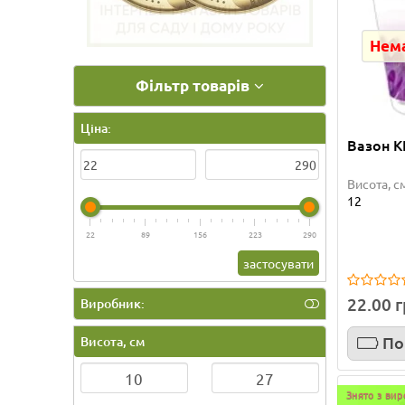
Нема
Фільтр товарів
Ціна:
Вазон К
Висота, с
12
22
89
156
223
290
застосувати
22.00 
Виробник:
По
Висота, см
Знято з ви