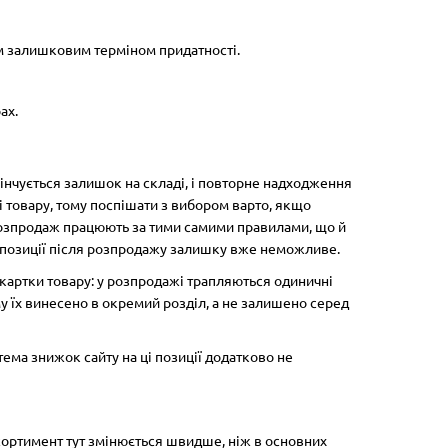
і
Немає в наявності
им залишковим терміном придатності.
ах.
Складана каністра 7 л.
Кашпо
кінчується залишок на складі, і повторне надходження
0
Висота,
Довжин
і товару, тому поспішати з вибором варто, якщо
 Розпродаж працюють за тими самими правилами, що й
ї позиції після розпродажу залишку вже неможливе.
картки товару: у розпродажі трапляються одиничні
2
ому їх винесено в окремий розділ, а не залишено серед
99.00 грн
199.0
ема знижок сайту на ці позиції додатково не
Повідомити
асортимент тут змінюється швидше, ніж в основних