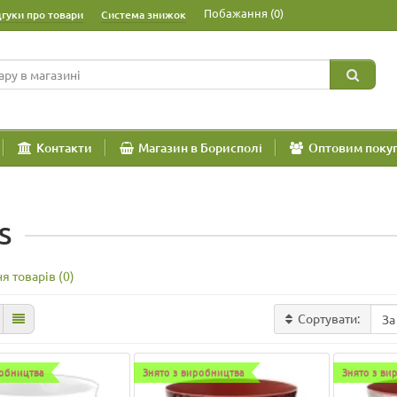
Побажання (0)
дгуки про товари
Система знижок
Контакти
Магазин в Борисполі
Оптовим поку
S
я товарів (0)
Сортувати:
робництва
Знято з виробництва
Знято з ви