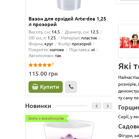
Вазон для орхідей Arte-dea 1,25
Вазон 
л прозорий
Висота, см:
14.5
Діаметр, см:
12.5
Висота, 
Об`єм, л:
1.25
Матеріал:
пластик
Об`єм, л
Форма:
круг
Колір:
прозорий
Форма:
Покриття:
матове
Підставка:
ні
матове
Автополиви:
так
так
Які 
4
115.00 грн
225.0
Найчастіш
розмірів,
Купити
К
демонстра
ту саму п
Новинки
Горщик
Серії, у 
Знято з виробництва
Знято з в
Садов
Фігури, з