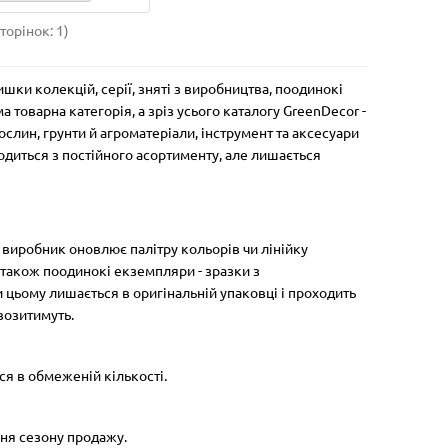
торінок: 1)
Бамбуковий прут 50 см
Бамбу
шки колекцій, серії, зняті з виробництва, поодинокі
Висота, см:
50
Діаметр, см:
0.5
Висота,
а товарна категорія, а зріз усього каталогу GreenDecor -
стик
Матеріал:
бамбук
Тип:
опори
Матері
ослин, грунти й агроматеріали, інструмент та аксесуари
очки
водиться з постійного асортименту, але лишається
ж
2
4.50 грн
5.50 
 виробник оновлює палітру кольорів чи лінійку
 також поодинокі екземпляри - зразки з
Купити
К
и цьому лишається в оригінальній упаковці і проходить
возитимуть.
ся в обмеженій кількості.
Знято з виробництва
Знято з 
Лідер продажів!
ння сезону продажу.