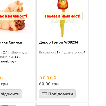
є в наявності
Немає в наявності
ичка Свинка
Декор Гриби W08234
м:
27
Ширина, см:
Висота, см:
17
Діаметр, см:
4
жина, см:
33
:
полістоун
 грн
60.00 грн
відомити
Повідомити