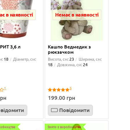
є в наявності
Немає в наявності
РИТ 3,6 л
Кашпо Ведмедик з
рюкзачком
м:
18
Діаметр, см:
Висота, см:
23
Ширина, см:
18
Довжина, см:
24
1
5
грн
199.00 грн
відомити
Повідомити
робництва
Знято з виробництва