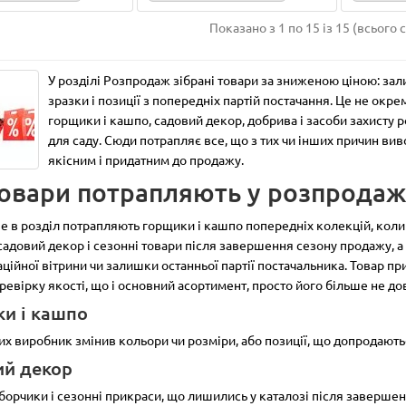
Показано з 1 по 15 із 15 (всього с
LATINA 2,5 л. шаде
Кілочки для агроволокна
У розділі Розпродаж зібрані товари за зниженою ціною: зали
см:
15
Діаметр, см:
17.5
Висота, см:
17
Ширина, см:
4
зразки і позиції з попередніх партій постачання. Це не окрем
:
2.5
Матеріал:
пластик
Довжина, см:
1
Матеріал:
пла
горщики і кашпо, садовий декор, добрива і засоби захисту р
круг
Колір:
шаде
Покриття:
Колір:
сірий, чорний
Тип:
кіл
для саду. Сюди потрапляє все, що з тих чи інших причин ви
Підставка:
ні
Автополиви:
якісним і придатним до продажу.
товари потрапляють у розпрода
3
1
0 грн
4.00 грн
е в розділ потрапляють горщики і кашпо попередніх колекцій, коли
 садовий декор і сезонні товари після завершення сезону продажу, а
упити
Купити
ційної вітрини чи залишки останньої партії постачальника. Товар пр
еревірку якості, що і основний асортимент, просто його більше не до
и і кашпо
яких виробник змінив кольори чи розміри, або позиції, що допродають
иробництва
Знято з виробництва
ий декор
аборчики і сезонні прикраси, що лишились у каталозі після заверше