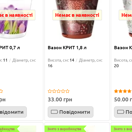
є в наявності
Немає в наявності
Нема
РИТ 0,7 л
Вазон КРИТ 1,8 л
Вазон К
м:
11
Діаметр, см:
Висота, см:
14
Діаметр, см:
Висота, с
16
20
грн
33.00 грн
50.00 
відомити
Повідомити
По
робництва
Знято з виробництва
Знято з ви