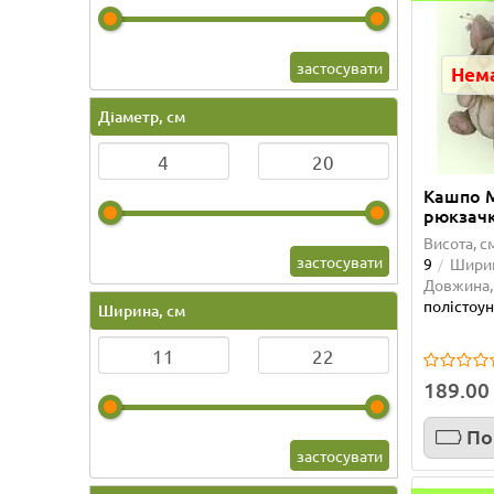
застосувати
Нема
Діаметр, см
Кашпо 
рюкзач
Висота, с
застосувати
9
Ширин
Довжина,
полістоу
Ширина, см
189.00
По
застосувати