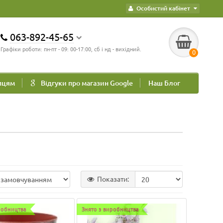
Особистий кабінет
063-892-45-65
Графіки роботи: пн-пт - 09: 00-17:00, сб і нд - вихідний.
0
пцям
Відгуки про магазин Google
Наш Блог
Показати:
робництва
Знято з виробництва