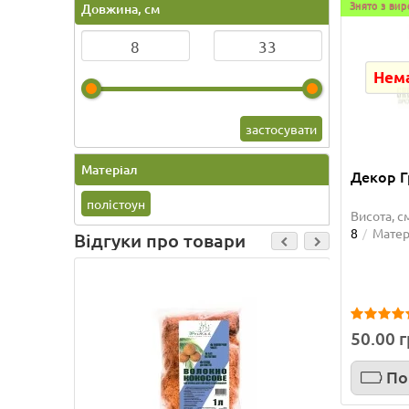
Знято з ви
Довжина, см
Нема
застосувати
Матеріал
Декор 
полістоун
Висота, с
8
Матер
Відгуки про товари
Бамбук
Приобре
50.00 
прекрас
упакова
По
Татьяна