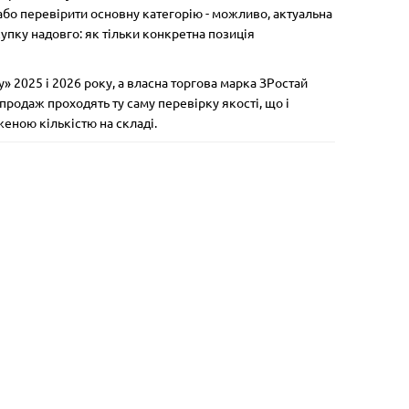
 або перевірити основну категорію - можливо, актуальна
упку надовго: як тільки конкретна позиція
» 2025 і 2026 року, а власна торгова марка ЗРостай
продаж проходять ту саму перевірку якості, що і
женою кількістю на складі.