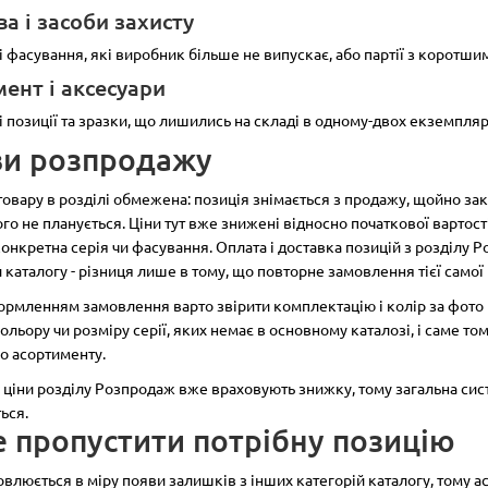
а і засоби захисту
Немає в наявності
Немає в наявност
і фасування, які виробник більше не випускає, або партії з коротш
мент і аксесуари
 позиції та зразки, що лишились на складі в одному-двох екземпляр
и розпродажу
КРИТ 1,8 л
Вазон КРИТ 3,6 л
 товару в розділі обмежена: позиція знімається з продажу, щойно за
см:
14
Діаметр, см:
16
Висота, см:
18
Діаметр, см:
2
го не планується. Ціни тут вже знижені відносно початкової вартост
конкретна серія чи фасування. Оплата і доставка позицій з розділу
 каталогу - різниця лише в тому, що повторне замовлення тієї само
рмленням замовлення варто звірити комплектацію і колір за фото 
1
кольору чи розміру серії, яких немає в основному каталозі, і саме т
грн
50.00 грн
о асортименту.
:
ціни розділу Розпродаж вже враховують знижку, тому загальна сист
овідомити
Повідомити
ься.
е пропустити потрібну позицію
овлюється в міру появи залишків з інших категорій каталогу, тому 