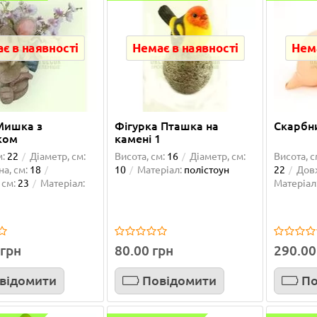
є в наявності
Немає в наявності
Нема
Мишка з
Фігурка Пташка на
Скарбн
ком
камені 1
м:
22
Діаметр, см:
Висота, см:
16
Діаметр, см:
Висота, с
а, см:
18
10
Матеріал:
полістоун
22
Дов
 см:
23
Матеріал:
Матеріал
н
 грн
80.00 грн
290.00
відомити
Повідомити
По