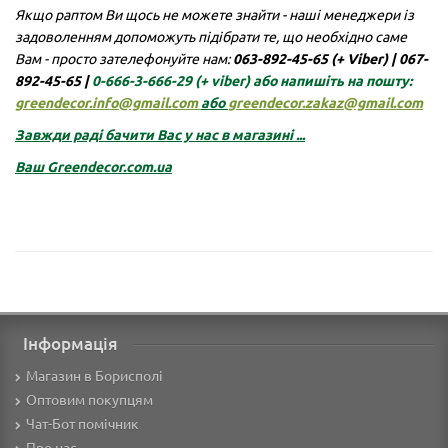
Якщо раптом Ви щось не можете знайти - наші менеджери із
задоволенням допоможуть підібрати те, що необхідно саме
Вам - просто зателефонуйте нам:
063-892-45-65 (+ Viber)
|
067-
892-45-65 |
0-666-3-666-29
(+ viber)
або напишіть на пошту:
greendecor.info@gmail.com
або
greendecor.zakaz@gmail.com
Завжди раді бачити Вас у нас в магазині ...
Ваш
Greendecor.com.ua
Інформація
Магазин в Борисполі
Оптовим покупцям
Чат-Бот помічник
Про нас