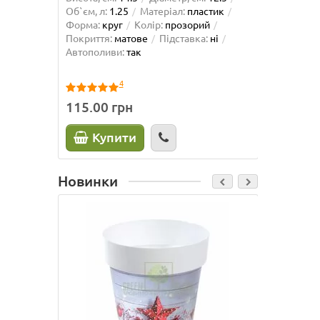
Об`єм, л:
1.25
Матеріал:
пластик
Об`єм, л
Форма:
круг
Колір:
прозорий
Форма:
Покриття:
матове
Підставка:
ні
матове
Автополиви:
так
так
4
115.00 грн
225.0
Купити
К
Новинки
Лідер про