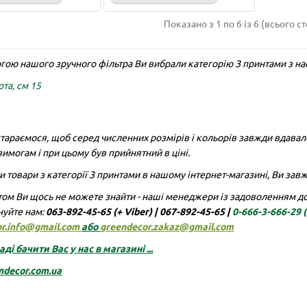
Показано з 1 по 6 із 6 (всього ст
гою нашого зручного фільтра Ви вибрали категорію З принтами з н
ота, см 15
тараємося, щоб серед численних розмірів і кольорів завжди вдавало
ова драбинка 180 см
Опора для орхідей пома
имогам і при цьому був прийнятний в ціні.
61 см
ла опоры уже второй раз, они
Дуже задоволена цими вазона
 товари з категорії З принтами в нашому інтернет-магазині, Ви завжд
ны! Доставка очень быстрая,
автополивами, в мене усі орхі
но отлично! Рекомендую..
посаджені у них а їх більше 30.
ом Ви щось не можете знайти - наші менеджери із задоволенням доп
нуйте нам:
063-892-45-65 (+ Viber)
|
067-892-45-65 |
0-666-3-666-29
or.info@gmail.com
або
greendecor.zakaz@gmail.com
Олена Муляр
01.06.2026
ді бачити Вас у нас в магазині ...
ше...
Детальніше...
ndecor.com.ua