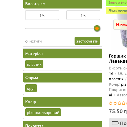
Знято з ви
Висота, см
Лідер прода
Нема
очистити
застосувати
Матеріал
Горщик 
Лаванд
пластик
Висота, с
16
Об`є
Форма
пластик
Колір:
рі
круг
Покриття
ні
Авто
Колір
75.50 
різнокольоровий
По
Покриття