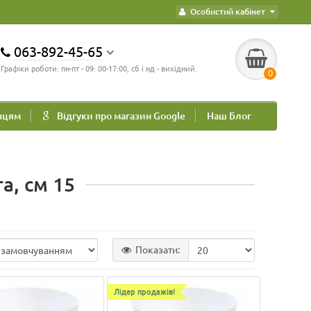
Особистий кабінет
063-892-45-65
Графіки роботи: пн-пт - 09: 00-17:00, сб і нд - вихідний.
0
пцям
Відгуки про магазин Google
Наш Блог
а, см 15
Показати:
Лідер продажів!