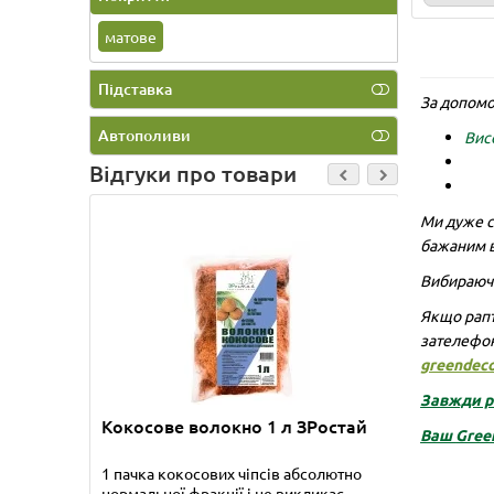
матове
Підставка
За допомо
Автополиви
Вис
Відгуки про товари
Ми дуже с
Бамбук
бажаним в
Приобре
Вибираючи
прекрас
упакова
Якщо рапт
зателефо
greendec
Татьяна
Завжди ра
Детальні
Кокосове волокно 1 л ЗРостай
Ваш
Gree
1 пачка кокосових чіпсів абсолютно
нормальної фракції і не викликає