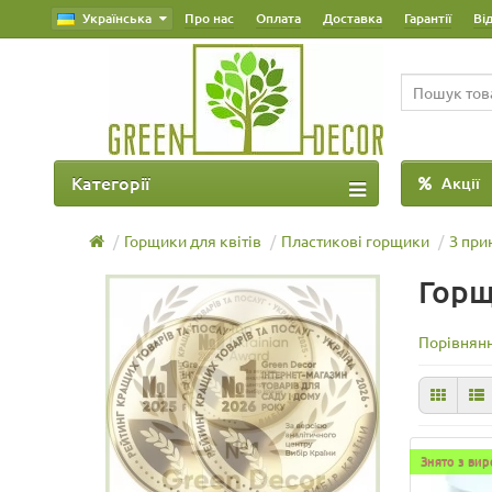
Українська
Про нас
Оплата
Доставка
Гарантії
Ві
Категорії
Акції
Горщики для квітів
Пластикові горщики
З при
Горщ
Порівнянн
Знято з ви