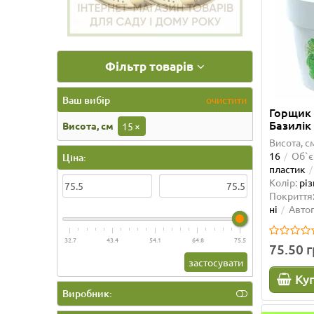
Фільтр товарів
Ваш вибір
очистити
Горщик 
Базилік
Висота, см
15
×
Висота, с
16
Об`є
Ціна:
пластик
Колір:
рі
Покриття
ні
Авто
32.7
43.4
54.1
64.8
75.5
75.50 
застосувати
Ку
Виробник: