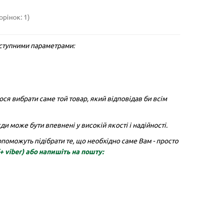
орінок: 1)
аступними параметрами:
ся вибрати саме той товар, який відповідав би всім
ранчева
Горщик для квітів АРТЕ 1,2 л,
Підтр
білий-чорний
ми з
Дуже дякую магазину Green Decor!
Класні 
и може бути впевнені у високій якості і надійності.
деї
Вирішила оновити інтер’єр і додати
функці
.
трохи зелені. Перш за все втіши..
вставит
оможуть підібрати те, що необхідно саме Вам - просто
(+ viber)
або напишіть на пошту:
Світлана
Єлєна 
01.06.2026
20.05.2026
Детальніше...
Детальн