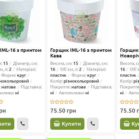
IML-16 з принтом
Горщик IML-16 з принтом
Горщик 
Кава
Новоріч
м:
15
Діаметр, см:
Висота, см:
15
Діаметр, см:
Висота, с
м, л:
2
Матеріал:
16
Об`єм, л:
2
Матеріал:
16
Об`є
Форма:
круг
пластик
Форма:
круг
пластик
знокольоровий
Колір:
різнокольоровий
Колір:
рі
:
матове
Підставка:
Покриття:
матове
Підставка:
Покриття
поливи:
ні
ні
Автополиви:
ні
ні
Авто
грн
75.50 грн
75.50 
пити
Купити
Ку