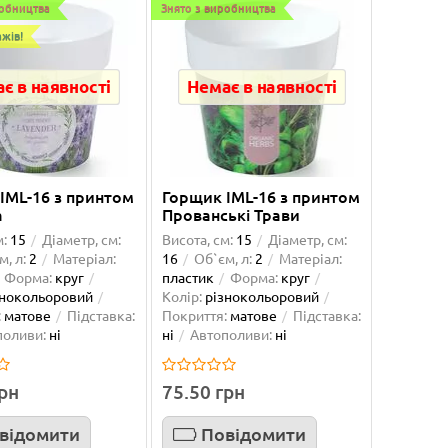
робництва
Знято з виробництва
жів!
є в наявності
Немає в наявності
IML-16 з принтом
Горщик IML-16 з принтом
а
Прованські Трави
м:
15
Діаметр, см:
Висота, см:
15
Діаметр, см:
м, л:
2
Матеріал:
16
Об`єм, л:
2
Матеріал:
Форма:
круг
пластик
Форма:
круг
знокольоровий
Колір:
різнокольоровий
:
матове
Підставка:
Покриття:
матове
Підставка:
поливи:
ні
ні
Автополиви:
ні
грн
75.50 грн
відомити
Повідомити