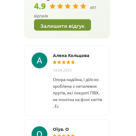
4.9
497
відгуків
Залишити відгук
Алена Кольцова
14.04.2025
Опора надійна, і дійсно
зроблена з металевих
прутів, які покриті ПВХ,
не помітна на фоні квітів
. Ес
Olya. O