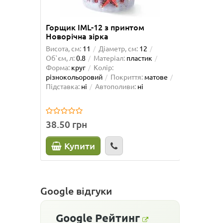
Горщик IML-12 з принтом
Горщик
Новорічна зірка
Новорі
Висота, см:
11
Діаметр, см:
12
Висота, 
Об`єм, л:
0.8
Матеріал:
пластик
Об`єм, л
Форма:
круг
Колір:
Форма:
різнокольоровий
Покриття:
матове
різноко
Підставка:
ні
Автополиви:
ні
Підставк
38.50 грн
75.50 
Купити
К
Google відгуки
Google
Рейтинг