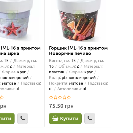
IML-16 з принтом
Горщик IML-16 з принтом
на зірка
Новорічне печиво
м:
15
Діаметр, см:
Висота, см:
15
Діаметр, см:
м, л:
2
Матеріал:
16
Об`єм, л:
2
Матеріал:
Форма:
круг
пластик
Форма:
круг
знокольоровий
Колір:
різнокольоровий
:
матове
Підставка:
Покриття:
матове
Підставка:
поливи:
ні
ні
Автополиви:
ні
грн
75.50 грн
пити
Купити