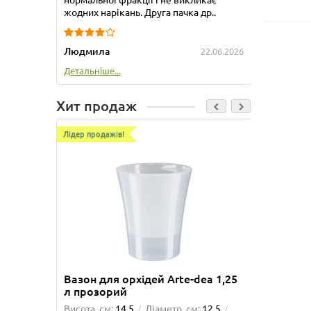
жодних нарікань. Друга пачка др..
Людмила
22.06.2026
Детальніше...
Хит продаж
Лідер продажів!
Лідер про
Вазон для орхідей Arte-dea 1,25
Вазон 
л прозорий
Висота, см:
14.5
Діаметр, см:
12.5
Висота, 