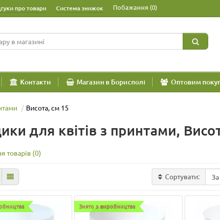
Побажання (0)
дгуки про товари
Система знижок
Контакти
Магазин в Борисполі
Оптовим поку
нтами
Висота, см 15
ики для квітів з принтами, Висот
я товарів (0)
Сортувати:
робництва
Знято з виробництва