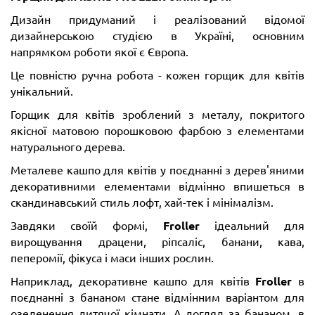
Дизайн придуманий і реалізований відомої
дизайнерською студією в Україні, основним
напрямком роботи якої є Європа.
Це повністю ручна робота - кожен горщик для квітів
унікальний.
Горщик для квітів зроблений з металу, покритого
якісної матовою порошковою фарбою з елементами
натурального дерева.
Металеве кашпо для квітів у поєднанні з дерев'яними
декоративними елементами відмінно впишеться в
скандинавський стиль лофт, хай-тек і мінімалізм.
Завдяки своїй формі,
Froller
ідеальний для
вирощування драцени, ріпсаліс, банани, кава,
пеперомії, фікуса і маси інших рослин.
Наприклад, декоративне кашпо для квітів
Froller
в
поєднанні з бананом стане відмінним варіантом для
озеленення дитячої кімнати. А догляд за бананом, в