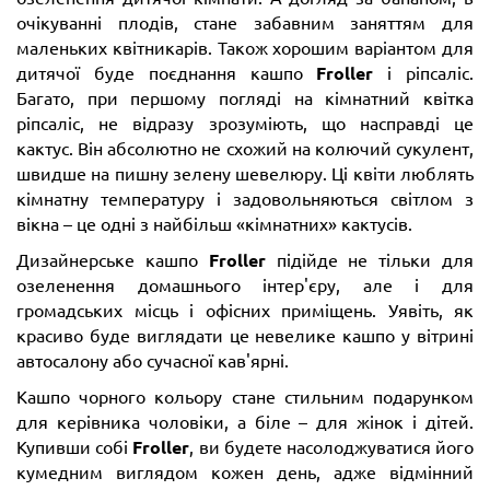
очікуванні плодів, стане забавним заняттям для
маленьких квітникарів. Також хорошим варіантом для
дитячої буде поєднання кашпо
Froller
і ріпсаліс.
Багато, при першому погляді на кімнатний квітка
ріпсаліс, не відразу зрозуміють, що насправді це
кактус. Він абсолютно не схожий на колючий сукулент,
швидше на пишну зелену шевелюру. Ці квіти люблять
кімнатну температуру і задовольняються світлом з
вікна – це одні з найбільш «кімнатних» кактусів.
Дизайнерське кашпо
Froller
підійде не тільки для
озеленення домашнього інтер'єру, але і для
громадських місць і офісних приміщень. Уявіть, як
красиво буде виглядати це невелике кашпо у вітрині
автосалону або сучасної кав'ярні.
Кашпо чорного кольору стане стильним подарунком
для керівника чоловіки, а біле – для жінок і дітей.
Купивши собі
Froller
, ви будете насолоджуватися його
кумедним виглядом кожен день, адже відмінний