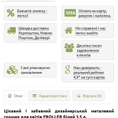
Бажаєте знижку -
Оплата на карту,
легко!
рахунок і наложка.
Швидка доставка
Ми справжні і нас
Укрпоштою, Новою
легко знайти
Поштою, Делівері
Десятки тисяч
задоволених
клієнтів
Самі упаковуємо
Нам довіряють -
замовлення
реальний рейтинг
4,9* на гугл картах
Опис
Характеристики
Відгуки (0)
Цікавий і забавний дизайнерський металевий
горщик для квітів
FROLLER
білий 3,5 л.