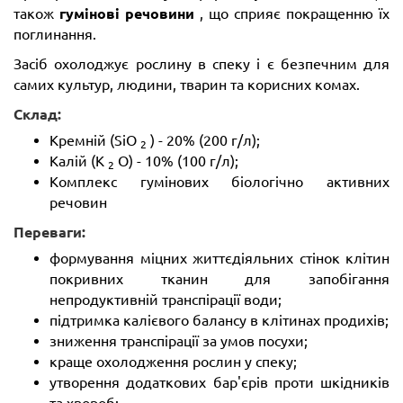
також
гумінові речовини
, що сприяє покращенню їх
поглинання.
Засіб охолоджує рослину в спеку і є безпечним для
самих культур, людини, тварин та корисних комах.
Склад:
Кремній (SiO
) - 20% (200 г/л);
2
Калій (K
O) - 10% (100 г/л);
2
Комплекс гумінових біологічно активних
речовин
Переваги:
формування міцних життєдіяльних стінок клітин
покривних тканин для запобігання
непродуктивній транспірації води;
підтримка калієвого балансу в клітинах продихів;
зниження транспірації за умов посухи;
краще охолодження рослин у спеку;
утворення додаткових бар'єрів проти шкідників
та хвороб;