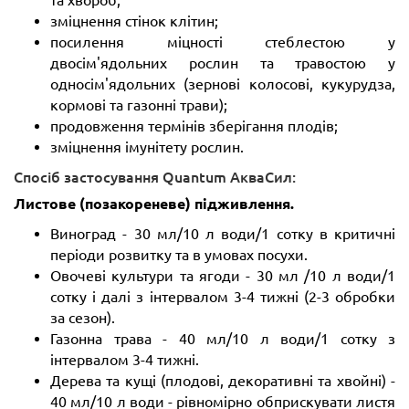
зміцнення стінок клітин;
посилення міцності стеблестою у
двосім'ядольних рослин та травостою у
односім'ядольних (зернові колосові, кукурудза,
кормові та газонні трави);
продовження термінів зберігання плодів;
зміцнення імунітету рослин.
Спосіб застосування Quantum АкваСил:
Листове (позакореневе) підживлення.
Виноград - 30 мл/10 л води/1 сотку в критичні
періоди розвитку та в умовах посухи.
Овочеві культури та ягоди - 30 мл /10 л води/1
сотку і далі з інтервалом 3-4 тижні (2-3 обробки
за сезон).
Газонна трава - 40 мл/10 л води/1 сотку з
інтервалом 3-4 тижні.
Дерева та кущі (плодові, декоративні та хвойні) -
40 мл/10 л води - рівномірно обприскувати листя