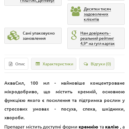
Десятки тисяч
задоволених
клієнтів
Самі упаковуємо
Нам довіряють -
замовлення
реальний рейтинг
4,9* на гугл картах
Опис
Характеристики
Відгуки (0)
АкваСил, 100 мл - найновіше концентроване
мікродобриво, що містить кремній, основною
функцією якого є посилення та підтримка рослин у
стресових умовах - посуха, спека, шкідники,
хвороби.
Препарат містить доступні форми
кремнію
та
калію
, а