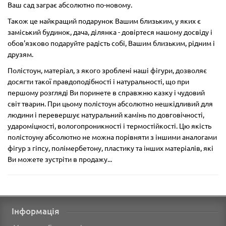
Ваш сад заграє абсолютно по-новому.
Також це найкращий подарунок Вашим близьким, у яких є
заміський будинок, дача, ділянка - довіртеся нашому досвіду і
обов'язково подаруйте радість собі, Вашим близьким, рідним і
друзям.
Полістоун, матеріал, з якого зроблені наші фігури, дозволяє
досягти такої правдоподібності і натуральності, що при
першому розгляді Ви поринете в справжню казку і чудовий
світ тварин. При цьому полістоун абсолютно нешкідливий для
людини і перевершує натуральний камінь по довговічності,
удароміцності, вологопроникності і термостійкості. Цю якість
полістоуну абсолютно не можна порівняти з іншими аналогами
фігур з гіпсу, полімербетону, пластику та інших матеріалів, які
Ви можете зустріти в продажу...
Інформація