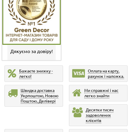
Дякуємо за довіру!
Бажаєте знижку -
Оплата на карту,
легко!
рахунок і наложка.
Швидка доставка
Ми справжні і нас
Укрпоштою, Новою
легко знайти
Поштою, Делівері
Десятки тисяч
задоволених
клієнтів