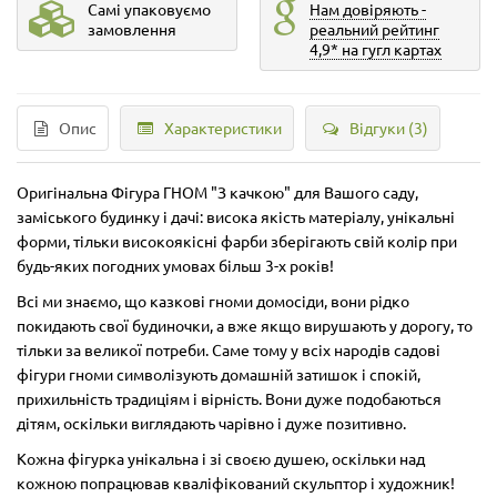
Самі упаковуємо
Нам довіряють -
замовлення
реальний рейтинг
4,9* на гугл картах
Опис
Характеристики
Відгуки (3)
Оригінальна Фігура ГНОМ "З качкою" для Вашого саду,
заміського будинку і дачі: висока якість матеріалу, унікальні
форми, тільки високоякісні фарби зберігають свій колір при
будь-яких погодних умовах більш 3-х років!
Всі ми знаємо, що казкові гноми домосіди, вони рідко
покидають свої будиночки, а вже якщо вирушають у дорогу, то
тільки за великої потреби. Саме тому у всіх народів садові
фігури гноми символізують домашній затишок і спокій,
прихильність традиціям і вірність. Вони дуже подобаються
дітям, оскільки виглядають чарівно і дуже позитивно.
Кожна фігурка унікальна і зі своєю душею, оскільки над
кожною попрацював кваліфікований скульптор і художник!