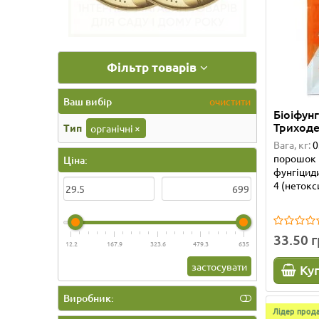
Фільтр товарів
Ваш вибір
очистити
Біоіфун
Триходе
Тип
органічні
×
Вага, кг:
0
порошок
Ціна:
фунгіцид
4 (нетокс
33.50 
12.2
167.9
323.6
479.3
635
застосувати
Ку
Виробник:
Лідер прода