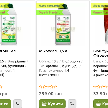
жів!
Лідер продажів!
Лідер прод
ndart
Organic Standart
Organic Sta
п 500 мл
Мікохелп, 0,5 л
Біоифу
Фітодок
0.5
Вид:
рідина
Об`єм, л:
0.5
Вид:
рідина
Вага, кг:
ічні, фунгіциди
Тип:
органічні, фунгіциди
порошок
ичності:
4
Клас токсичності:
4
фунгіцид
ні)
(нетоксичні)
4 (нетокс
ова драбинка 180 см
Опора для орхідей пома
61 см
 грн
299.00 грн
33.50 
ла опоры уже второй раз, они
Дуже задоволена цими вазона
пити
Купити
Ку
ны! Доставка очень быстрая,
автополивами, в мене усі орхі
но отлично! Рекомендую..
посаджені у них а їх більше 30.