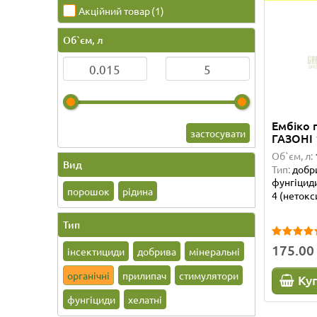
Акційний товар
(1)
Об`єм, л
Ембіко 
застосувати
ГАЗОНІ 
Об`єм, л:
Вид
Тип:
добри
фунгіцид
порошок
рідина
4 (нетокс
Тип
175.00
інсектициди
добрива
мінеральні
органічні
прилипач
стимулятори
Ку
фунгіциди
хелатні