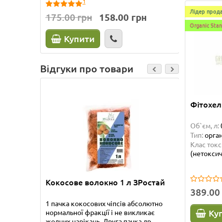
1
Лідер прода
175.00 грн
158.00 грн
Organic Sta
Купити
Відгуки про товари
Фітохел
Об`єм, л:
Тип:
орган
Клас токс
(нетоксич
Кокосове волокно 1 л ЗРостай
Бамбук
389.00
1 пачка кокосових чіпсів абсолютно
Приобре
Ку
нормальної фракції і не викликає
прекрас
жодних нарікань. Друга пачка др..
упакова