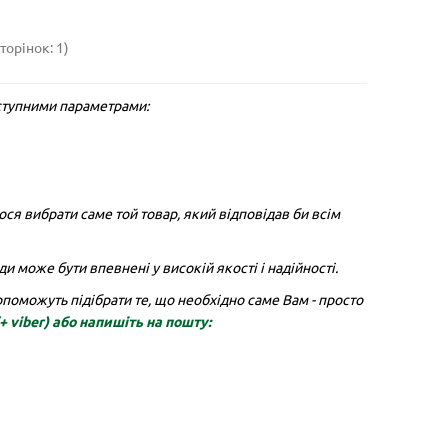
очки
торінок: 1)
2
аступними параметрами:
4.50 грн
5.50 
Купити
К
ся вибрати саме той товар, який відповідав би всім
и може бути впевнені у високій якості і надійності.
оможуть підібрати те, що необхідно саме Вам - просто
(+ viber)
або напишіть на пошту: