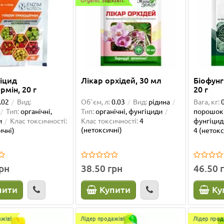
гіцид
Лікар орхідей, 30 мл
Біофунг
рмін, 20 г
20 г
.02
Вид:
Об`єм, л:
0.03
Вид:
рідина
Вага, кг:
Тип:
органічні,
Тип:
органічні, фунгіциди
порошок
и
Клас токсичності:
Клас токсичності:
4
фунгіцид
(нетоксичні)
ичні)
4 (нетокс
грн
38.50 грн
46.50 
пити
Купити
Ку
жів!
Лідер продажів!
Лідер прод