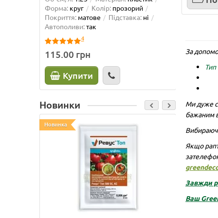
Форма:
круг
Колір:
прозорий
Форма:
Покриття:
матове
Підставка:
ні
матове
Автополиви:
так
так
4
За допомо
115.00 грн
225.0
Тип 
Купити
К
Новинки
Ми дуже с
бажаним в
Новинка
Новинка
Вибираючи
Якщо рапт
зателефо
greendec
Завжди ра
Ваш
Gree