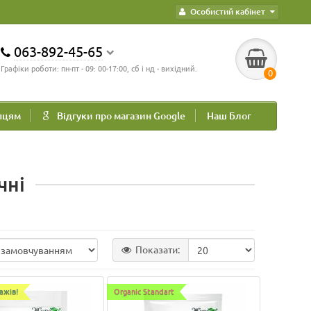
Особистий кабінет
063-892-45-65
Графіки роботи: пн-пт - 09: 00-17:00, сб і нд - вихідний.
0
пцям
Відгуки про магазин Google
Наш Блог
чні
Показати:
ажів!
Organic Standart