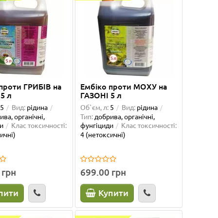
проти ГРИБІВ на
Ембіко проти МОХУ на
5 л
ГАЗОНІ 5 л
5
Вид:
рідина
Об`єм, л:
5
Вид:
рідина
ива, органічні,
Тип:
добрива, органічні,
и
Клас токсичності:
фунгіциди
Клас токсичності:
ичні)
4 (нетоксичні)
 грн
699.00 грн
пити
Купити