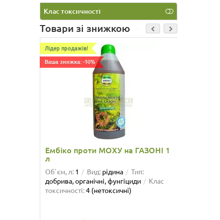
Клас токсичності
Товари зі знижкою
Лідер продажів!
Лідер про
Сірка 
Ваша знижка: -10%
Ваша зниж
Об`єм, л
токсично
61.50 
Ембіко проти МОХУ на ГАЗОНІ 1
л
К
Об`єм, л:
1
Вид:
рідина
Тип:
добрива, органічні, фунгіциди
Клас
токсичності:
4 (нетоксичні)