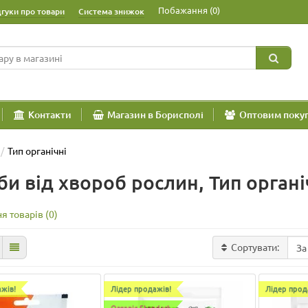
Побажання (0)
дгуки про товари
Система знижок
Контакти
Магазин в Борисполі
Оптовим поку
Тип органічні
би від хвороб рослин, Тип органі
я товарів (0)
Сортувати:
жів!
Лідер продажів!
Лідер прод
Organic Standart