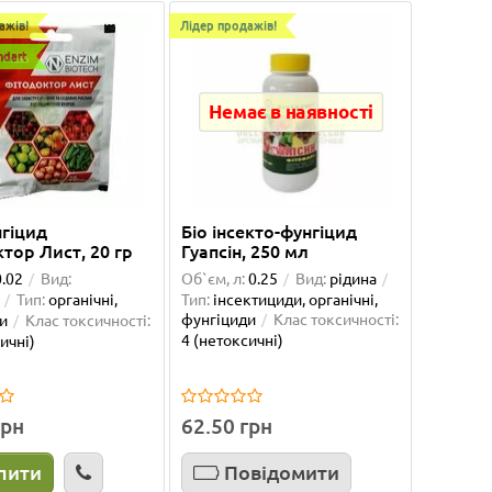
ажів!
Лідер продажів!
ndart
Немає в наявності
нгіцид
Біо інсекто-фунгіцид
тор Лист, 20 гр
Гуапсін, 250 мл
0.02
Вид:
Об`єм, л:
0.25
Вид:
рідина
Тип:
органічні,
Тип:
інсектициди, органічні,
фунгіциди
Клас токсичності:
и
Клас токсичності:
4 (нетоксичні)
ичні)
ранчева
Горщик для квітів АРТЕ 1,2 л,
Підтр
білий-чорний
грн
62.50 грн
ми з
Дуже дякую магазину Green Decor!
Класні 
пити
Повідомити
деї
Вирішила оновити інтер’єр і додати
функці
.
трохи зелені. Перш за все втіши..
вставит