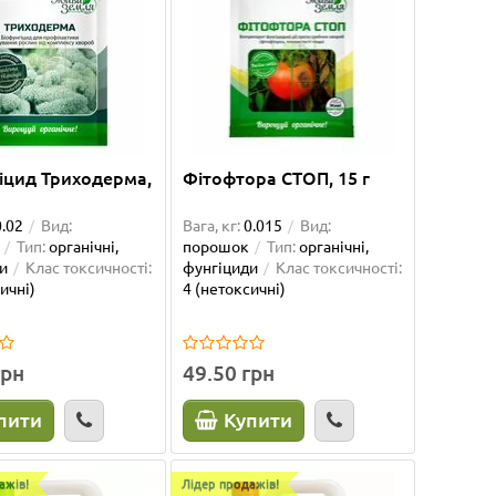
іцид Триходерма,
Фітофтора СТОП, 15 г
0.02
Вид:
Вага, кг:
0.015
Вид:
Тип:
органічні,
порошок
Тип:
органічні,
и
Клас токсичності:
фунгіциди
Клас токсичності:
ичні)
4 (нетоксичні)
грн
49.50 грн
пити
Купити
ажів!
Лідер продажів!