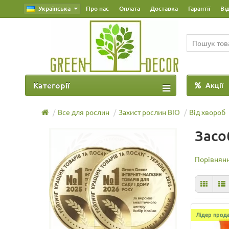
Українська
Про нас
Оплата
Доставка
Гарантії
Ві
Категорії
Акції
Все для рослин
Захист рослин BIO
Від хвороб
Засо
Порівнянн
Лідер прода