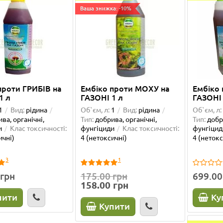
Ваша знижка: -10%
проти ГРИБІВ на
Ембіко проти МОХУ на
Ембіко 
1 л
ГАЗОНІ 1 л
ГАЗОНІ 
1
Вид:
рідина
Об`єм, л:
1
Вид:
рідина
Об`єм, л:
ва, органічні,
Тип:
добрива, органічні,
Тип:
добр
и
Клас токсичності:
фунгіциди
Клас токсичності:
фунгіцид
ичні)
4 (нетоксичні)
4 (нетокс
3
1
 грн
175.00 грн
699.00
158.00 грн
пити
Ку
Купити