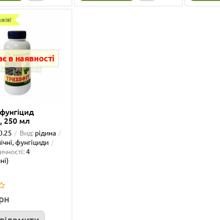
жів!
Олена Муляр
01.06.2026
ше...
Детальніше...
є в наявності
дажів!
Лідер продажів!
офунгіцид
, 250 мл
0.25
Вид:
рідина
ічні, фунгіциди
ичності:
4
ні)
LATINA 2,5 л. шаде
Кілочки для агроволокна
грн
см:
15
Діаметр, см:
17.5
Висота, см:
17
Ширина, см:
4
відомити
:
2.5
Матеріал:
пластик
Довжина, см:
1
Матеріал:
пла