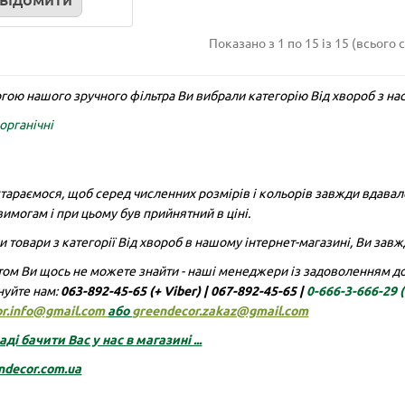
круг
Колір:
шаде
Покриття:
Колір:
сірий, чорний
Тип:
кіл
Підставка:
ні
Автополиви:
Показано з 1 по 15 із 15 (всього с
3
1
гою нашого зручного фільтра Ви вибрали категорію Від хвороб з н
0 грн
4.00 грн
органічні
упити
Купити
тараємося, щоб серед численних розмірів і кольорів завжди вдавало
имогам і при цьому був прийнятний в ціні.
Organic Standart
 товари з категорії Від хвороб в нашому інтернет-магазині, Ви завжд
ом Ви щось не можете знайти - наші менеджери із задоволенням доп
нуйте нам:
063-892-45-65 (+ Viber)
|
067-892-45-65 |
0-666-3-666-29
or.info@gmail.com
або
greendecor.zakaz@gmail.com
ді бачити Вас у нас в магазині ...
ndecor.com.ua