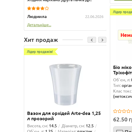
Лідер прода
Людмила
Татьяна
22.06.2026
Детальніше...
Детальні
Нема
Хит продаж
Лідер продажів!
Лідер про
Біо мік
Тріхофіт
Об`єм, л:
Тип:
орган
Клас токс
(нетоксич
Вазон для орхідей Arte-dea 1,25
Вазон 
л прозорий
62.50 
Висота, см:
14.5
Діаметр, см:
12.5
Висота, 
По
Об`єм, л:
1.25
Матеріал:
пластик
Об`єм, л