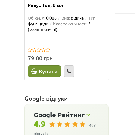
Ревус Топ, 6 мл
Фалько
Об`єм, л:
0.006
Вид:
рідина
Тип:
Об`єм, л
фунгіциди
Клас токсичності:
3
фунгіци
(малотоксичні)
(токсичн
79.00 грн
59.50 
Купити
К
Google відгуки
Google
Рейтинг
4.9
497
відгуків