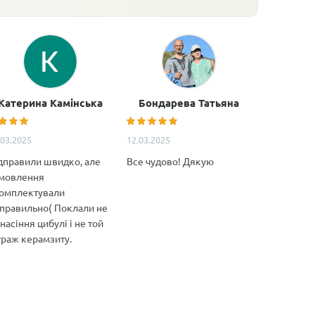
Катерина Камінська
Бондарева Татьяна
Анатол
.03.2025
12.03.2025
11.02.2025
дправили швидко, але
Все чудово! Дякую
Дуже якіс
мовлення
декілька м
омплектували
Особливо 
правильно( Поклали не
якість това
 насіння цибулі і не той
відповідні
траж керамзиту.
характерис
Ціна супер