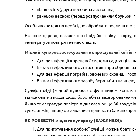
пізня осінь (друга половина листопада)
ранньою весною (перед розпусканням бруньок, пр
Особливо ретельно необхідно обробляти рослини в місц
На одне дерево, в залежності від його віку і сорту,
температура повітря і немає опадів.
Мідний купорос застосування в вирощуванні квітів 
Для дезінфекції кореневої системи саджанців і на
В якості ефективного антисептика при обробці ра
Для дезінфекції погребів, овочевих сховищ і госп
В якості ефективного засобу боротьби з паршею, 
Сульфат міді (мідний купорос) є фунгіцидом контакт
здійснювати заходи щодо боротьби із захворюваннями 
Якщо температура повітря піднялася вище 30 градусів 
сульфат міді швидко змивається дощем, то бажано пров
ЯК РОЗВЕСТИ мідного купоросу (ВАЖЛИВО!):
Для приготування робочої суміші можна брати скля
зведе нанівець весь ефект від застосування.