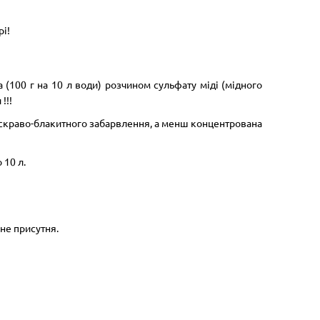
і!
а (100 г на 10 л води) розчином сульфату міді (мідного
!!!
 яскраво-блакитного забарвлення, а менш концентрована
 10 л.
 не присутня.