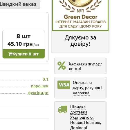
Швидкий заказ
8 шт
Дякуємо за
45.10 грн
довіру!
/шт
Купити 8 шт
Бажаєте знижку -
легко!
0.1
Оплата на
порошок
карту, рахунок і
фунгіциди
наложка.
Швидка
доставка
Укрпоштою,
Новою Поштою,
Делівері