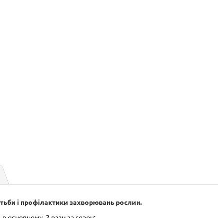
отьби і профілактики захворювань рослин.
в основному, 2 рази за сезон: