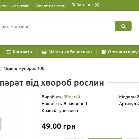
Побажання (0)
дгуки про товари
Система знижок
Контакти
Магазин в Борисполі
Оптовим поку
Мідний купорос 100 г
епарат від хвороб рослин
Виробник:
ЗРостай
Модель:
Наявність: В наявності
Артикул: 
Країна: Туреччина
49.00 грн