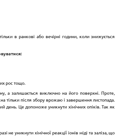
тільки в ранкові або вечірні години, коли знижується
овуватися:
их рос тощо.
ну, а залишається виключно на його поверхні. Проте,
на тільки після збору врожаю і завершення листопада.
ий день. Це допоможе уникнути хімічних опіків. Так як
і не уникнути хімічної реакції іонів міді та заліза, що