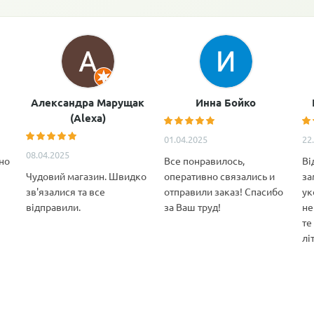
Александра Марущак
Инна Бойко
(Alexa)
01.04.2025
22
08.04.2025
но
Все понравилось,
Ві
Чудовий магазин. Швидко
оперативно связались и
за
зв'язалися та все
отправили заказ! Спасибо
ук
відправили.
за Ваш труд!
не
те
лі