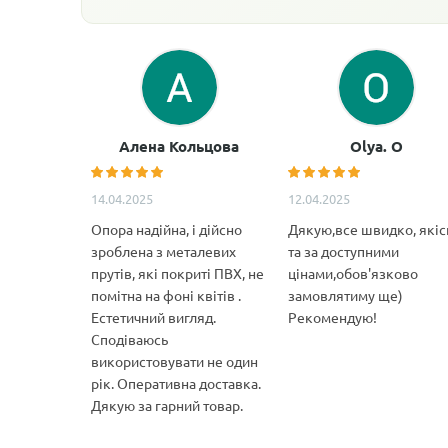
Алена Кольцова
Olya. O
14.04.2025
12.04.2025
Опора надійна, і дійсно
Дякую,все швидко, якіс
зроблена з металевих
та за доступними
прутів, які покриті ПВХ, не
цінами,обов'язково
помітна на фоні квітів .
замовлятиму ще)
Естетичний вигляд.
Рекомендую!
Сподіваюсь
використовувати не один
рік. Оперативна доставка.
Дякую за гарний товар.