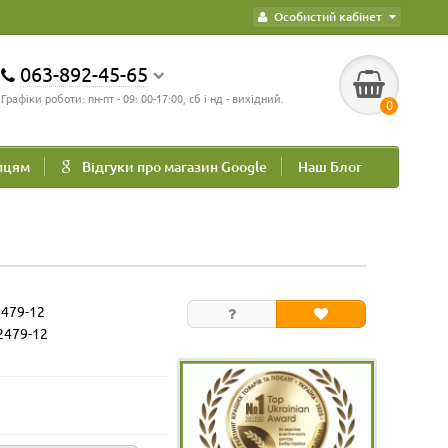
Особистий кабінет
063-892-45-65
Графіки роботи: пн-пт - 09: 00-17:00, сб і нд - вихідний.
0
пцям
Відгуки про магазин Google
Наш Блог
2479-12
2479-12