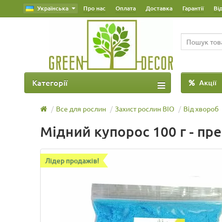
Українська
Про нас
Оплата
Доставка
Гарантії
Ві
Категорії
Акції
Все для рослин
Захист рослин BIO
Від хвороб
Мідний купорос 100 г - пр
Лідер продажів!