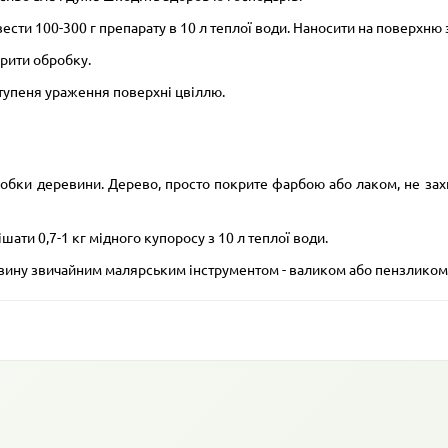
сти 100-300 г препарату в 10 л теплої води. Наносити на поверхню
орити обробку.
ступеня ураження поверхні цвіллю.
обки деревини. Дерево, просто покрите фарбою або лаком, не зах
ати 0,7-1 кг мідного купоросу з 10 л теплої води.
евину звичайним малярським інструментом - валиком або пензликом