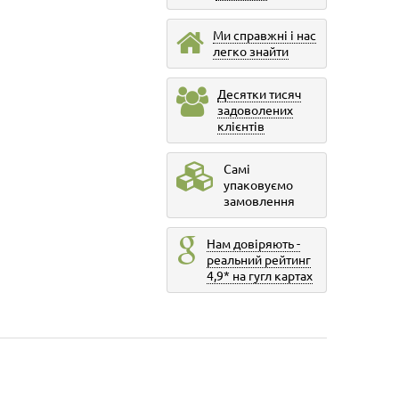
Ми справжні і нас
легко знайти
Десятки тисяч
задоволених
клієнтів
Самі
упаковуємо
замовлення
Нам довіряють -
реальний рейтинг
4,9* на гугл картах