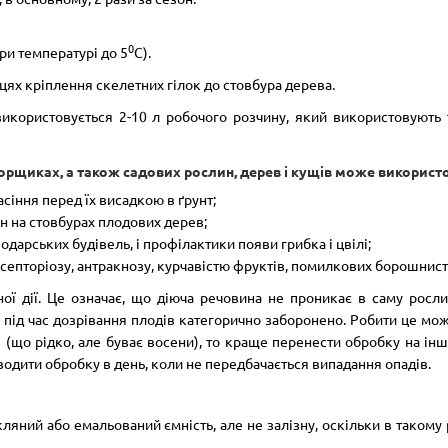
0
и температурі до 5
С).
ях кріплення скелетних гілок до стовбура дерева.
 використовується 2-10 л робочого розчину, який використовують 
горщиках, а також садових рослин, дерев і кущів може використ
сіння перед їх висадкою в ґрунт;
н на стовбурах плодових дерев;
одарських будівель, і профілактики появи грибка і цвілі;
септоріозу, антракнозу, курчавістю фруктів, помилкових борошнист
ної дії. Це означає, що діюча речовина не проникає в саму росли
під час дозрівання плодів категорично заборонено. Робити це мож
(що рідко, але буває восени), то краще перенести обробку на інш
одити обробку в день, коли не передбачається випадання опадів.
ний або емальований ємність, але не залізну, оскільки в такому раз