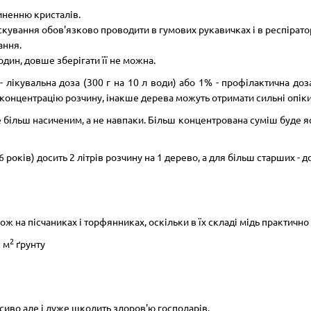
иненню кристалів.
скування обов'язково проводити в гумових рукавичках і в респіратор
ання.
дин, довше зберігати її не можна.
- лікувальна доза (300 г на 10 л води) або 1% - профілактична доз
онцентрацію розчину, інакше дерева можуть отримати сильні опіки 
де більш насиченим, а не навпаки. Більш концентрована суміш буде
років) досить 2 літрів розчину на 1 дерево, а для більш старших - до
ож на пісчаниках і торфянниках, оскільки в їх складі мідь практично
2
 м
ґрунту
асиво але і дуже шкодить здоров'ю господарів.