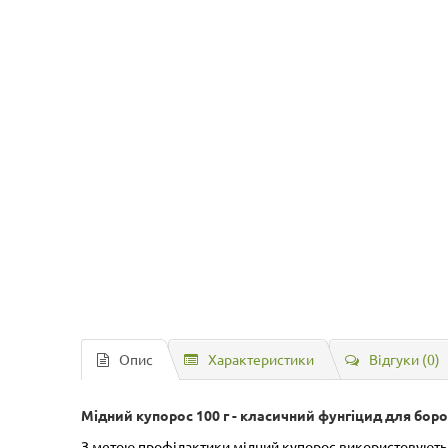
Опис
Характеристики
Відгуки (0)
Мідний купорос 100 г - класичний фунгіцид для бор
З метою профілактики мідний купорос використовують, 