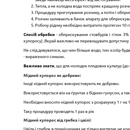
Тепла, а не холодна вода посприяє кращому розч
Процедуру приготування розчину, а потім і обпри
Розчин заливають в бачок апарату для обприскув
Робочу рідину необхідно витратити протягом 10 го
Спосіб обробки
- обприскування стовбурів і гілок 3% 
купоросу). Вкрай важливо не перевищувати допустиму к
Не слід дивуватися, що чим більше води, тим колір бу
- вираженого синьою.
Важливо знати
, що для молодих плодових культур (до 6 
Мідний купорос як добриво:
Іноді мідний купорос використовують як добриво.
Використовується він на ґрунтах з бідним гумусом, а так
Необхідно вносити мідний купорос з розрахунку 1 г на 1
Таку процедуру проводять 1 раз в рік
Мідний купорос від грибка і цвілі:
Цвіль і грибок в приміщеннях не тільки виглядає не кр