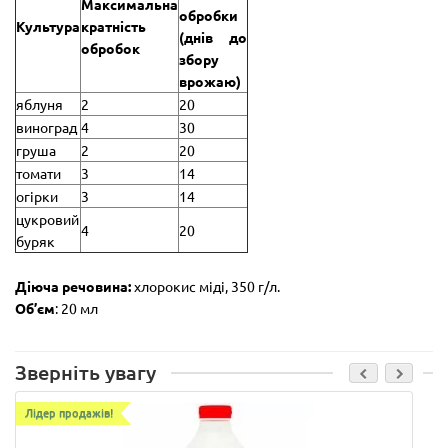
Максимальна
обробки
Культура
кратність
(днів до
обробок
збору
врожаю)
яблуня
2
20
виноград
4
30
груша
2
20
томати
3
14
огірки
3
14
цукровий
4
20
буряк
Діюча речовина:
хлорокис міді, 350 г/л.
Об’єм
: 20 мл
Зверніть увагу
Лідер продажів!