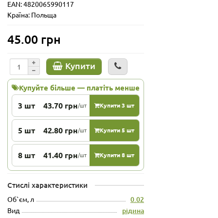
EAN: 4820065990117
Країна: Польща
45.00 грн
Купити
Купуйте більше — платіть менше
3 шт
43.70 грн
/шт
Купити 3 шт
5 шт
42.80 грн
/шт
Купити 5 шт
8 шт
41.40 грн
/шт
Купити 8 шт
Стислі характеристики
Об`єм, л
0.02
Вид
рідина