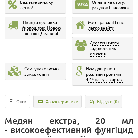
Бажаєте знижку -
Оплата на карту,
легко!
рахунок і наложка.
Швидка доставка
Ми справжні і нас
Укрпоштою, Новою
легко знайти
Поштою, Делівері
Десятки тисяч
задоволених
клієнтів
Самі упаковуємо
Нам довіряють -
замовлення
реальний рейтинг
4,9* на гугл картах
Опис
Характеристики
Відгуки (0)
Медян екстра, 20 мл
- високоефективний фунгіцид