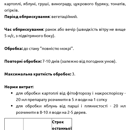
картоплі, яблуні, груші, винограду, цукрового буряку, томатів,
огірків.
Період обприскування
: вегетаційний.
Час обприскування
: ранок або вечір (швидкість вітру не вище
5 м/с, з підвітряного боку).
Обробка:
до стану "повністю мокрі".
Повторні обробки:
7-10 днів (залежно від погодних умов).
Максимальна кратність обробок:
3.
Норми витрат:
для обробки картоплі від фітофторозу і макроспоріозу -
20 мл препарату розчинити в 5 л води на 1 сотку
для обробки яблунь від парші і плямистості - 20 мл
розчинити в 8-10 л води на 2-5 дерев.
Строк
останньої