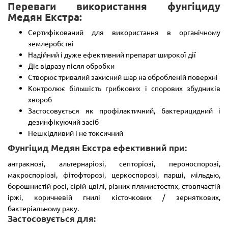
Переваги використання фунгіциду
Медян Екстра:
Сертифікований для використання в органічному
землеробстві
Надійний і дуже ефективний препарат широкої дії
Діє відразу після обробки
Створює тривалий захисний шар на обробленій поверхні
Контролює більшість грибкових і спорових збудників
хвороб
Застосовується як профілактичний, бактерицидний і
дезинфікуючий засіб
Нешкідливий і не токсичний
Фунгіцид Медян Екстра ефективний при:
антракнозі, альтернаріозі, септоріозі, пероноспорозі,
макроспоріозі, фітофторозі, церкоспорозі, парші, мільдью,
борошнистій росі, сірій цвілі, різних плямистостях, стовпчастій
іржі, коричневій гнилі кісточкових / зерняткових,
бактеріальному раку.
Застосовується для: