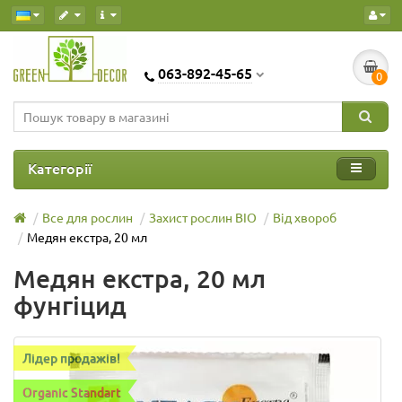
063-892-45-65
0
Категорії
Все для рослин
Захист рослин BIO
Від хвороб
Медян екстра, 20 мл
Медян екстра, 20 мл
фунгіцид
Лідер продажів!
Organic Standart