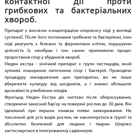
контактної дії проти
грибкових та бактеріальних
хвороб.
Препарат є високою концентрацією хлорокису міді у вигляді
суспензії. Після його поглинання грибками та бактеріями, іони
міді реагують з білками та ферментами клітин, порушуючи
цілісність їх мембран і тим самим припиняючи процес
проростання спор у збудників хвороб.
Медян екстра - хімічний препарат з групи пестицидів, який
зупиняє поширення патогенних спор і бактерій. Проводячи
процедуру знезараження цим препаратом, ви не лише
вбережете культуру від шкідників, а і значно збільшите
врожайність улюблених плодів.
Фунгіцид Медян Екстра діє миттєво після обприскування,
створюючи захисний бар'єр на поверхні рослин до 30 днів. Він
ідеальний при перших ознаках появи захворювання. Не
токсичний для усіх видів рослин, не накопичується в ґрунті та
абсолютно безпечний для людини і тварин. Широко
застосовується в інтегрованому садівництві.