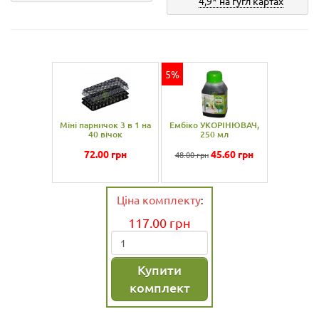
4,9* на гугл картах
5%
ничок 3 в 1 на
Ембіко УКОРІНЮВАЧ,
Міні парничок
0 вічок
250 мл
40 віч
2.00
грн
45.60
грн
72.00
48.00 грн
Ціна комплекту
:
117.00
грн
Купити
комплект