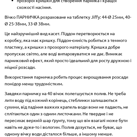
прозорої кришки для створення парника і кращої
схожості насіння.
Вічко ПАРНИЧКА розраховане на таблетку Jiffy: 44-Ø 25мм, 40-
Ø 25-38мм, 33-Ø 38мм.
Це найзручніший вид касет. Піддон перетворюється на
коробку, яка має кришку. Піддон-ємність робиться з темного
пластику, а кришки з прозорого матеріалу. Кришка добре
пропускає світло, але воді випаровуватися не дає. Виникає
парниковий ефект, який просто ідеальний для росту дружною і
міцної розсади.
Використання парничка робить процес вирощування розсади
помідор менш трудомістким.
Завдяки парничку на 40 вічок полегшується полив. Не треба
лити воду під кожний корінець, стеблинки залишаються
сухими, від падіння важких крапель води вони не падають, не
сплітаються один з одним листочками. Не твердне і не
пересихає верхній шар ґрунту, тому що він взагалі може бути
навіть не дуже-то і вологим. Полив дозується, не буває, що
одному вічку води дісталося більше, а іншому менше.