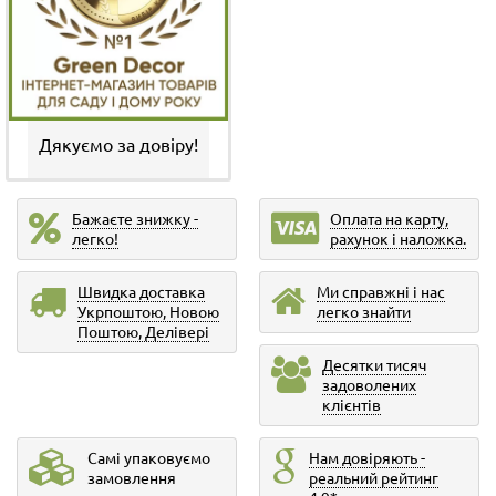
Дякуємо за довіру!
Бажаєте знижку -
Оплата на карту,
легко!
рахунок і наложка.
Швидка доставка
Ми справжні і нас
Укрпоштою, Новою
легко знайти
Поштою, Делівері
Десятки тисяч
задоволених
клієнтів
Самі упаковуємо
Нам довіряють -
замовлення
реальний рейтинг