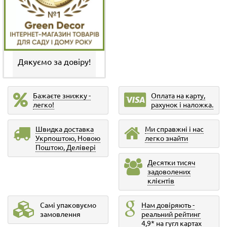
Дякуємо за довіру!
Бажаєте знижку -
Оплата на карту,
легко!
рахунок і наложка.
Швидка доставка
Ми справжні і нас
Укрпоштою, Новою
легко знайти
Поштою, Делівері
Десятки тисяч
задоволених
клієнтів
Самі упаковуємо
Нам довіряють -
замовлення
реальний рейтинг
4,9* на гугл картах