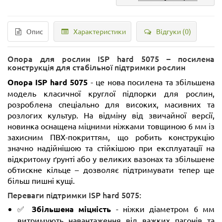
Опис
Характеристики
Відгуки (0)
Опора для рослин ISP hard 5075 – посилена
конструкція для стабільної підтримки рослин
Опора ISP hard 5075
- це нова посилена та збільшена
модель класичної круглої підпорки для рослин,
розроблена спеціально для високих, масивних та
розлогих культур. На відміну від звичайної версії,
новинка оснащена міцними ніжками товщиною 6 мм із
захисним ПВХ-покриттям, що робить конструкцію
значно надійнішою та стійкішою при експлуатації на
відкритому ґрунті або у великих вазонах та збільшене
обтискне кільце – дозволяє підтримувати тепер ще
більш пишні кущі.
Переваги підтримки ISP hard 5075:
✅
Збільшена міцність
- ніжки діаметром 6 мм
витримують навантаження від важких пагонів та