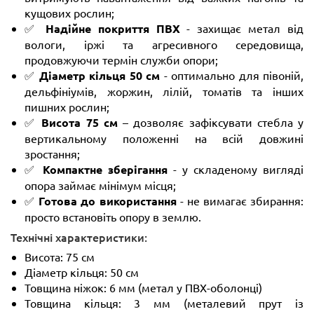
кущових рослин;
✅
Надійне покриття ПВХ
- захищає метал від
вологи, іржі та агресивного середовища,
продовжуючи термін служби опори;
✅
Діаметр кільця 50 см
- оптимально для півоній,
дельфініумів, жоржин, лілій, томатів та інших
пишних рослин;
✅
Висота 75 см
– дозволяє зафіксувати стебла у
вертикальному положенні на всій довжині
зростання;
✅
Компактне зберігання
- у складеному вигляді
опора займає мінімум місця;
✅
Готова до використання
- не вимагає збирання:
просто встановіть опору в землю.
Технічні характеристики:
Висота: 75 см
Діаметр кільця: 50 см
Товщина ніжок: 6 мм (метал у ПВХ-оболонці)
Товщина кільця: 3 мм (металевий прут із