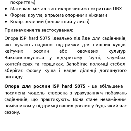
покриттям)
Матеріал: метал з антикорозійним покриттям ПВХ
Форма: кругла, з трьома опорними ніжками
Колір: зелений (непомітний у листі)
Призначення та застосування:
Опора ISP hard 5075 ідеально підійде для садівників,
які шукають надійної підтримки для пишних кущів,
квітучих рослин або овочевих культур.
Використовується у відкритому ґрунті, клумбах,
контейнерах та горщиках. Запобігає поломці стебел,
зберігає форму куща і надає ділянці доглянутого
вигляду.
Опора для рослин ISP hard 5075
- це збільшена і
посилена модель, створена з урахуванням побажань
садівників, що практикують. Вона стане незамінним
помічником у підтримці ваших рослин у будь-який час
сезону.