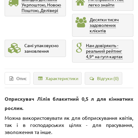
Укрпоштою, Новою
легко знайти
Поштою, Делівері
Десятки тисяч
задоволених
клієнтів
Самі упаковуємо
Нам довіряють -
замовлення
реальний рейтинг
4,9* на гугл картах
Опис
Характеристики
Відгуки (0)
Оприскувач Лілія блакитний 0,5 л для кімнатних
рослин.
Можна використовувати як для обприскування квітів,
так і в господарських цілях - для прасування,
зволоження та інше.