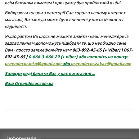
всім бажаним вимогам і при цьому був прийнятний в ціні.
Вибираючи товари з категорії Сад-город в нашому інтернет-
магазині, Ви завжди може бути впевнені у високій якості і
надійності.
Якщо раптом Ви щось не можете знайти - наші менеджери із
задоволенням допоможуть підібрати те, що необхідно саме
Вам - просто зателефонуйте нам:
063-892-45-65 (+ Viber)
|
067-
892-45-65 |
0-666-3-666-29
(+ viber)
або напишіть на пошту:
greendecor.info@gmail.com
або
greendecor.zakaz@gmail.com
Завжди раді бачити Вас у нас в магазині ...
Ваш
Greendecor.com.ua
Інформація