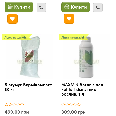
Купити
Купити
Лідер продажів!
Лідер продажів!
Біогумус Вермікомпост
MAXMiN Botanic для
30 кг
квітів і кімнатних
рослин, 1 л
499.00 грн
309.00 грн