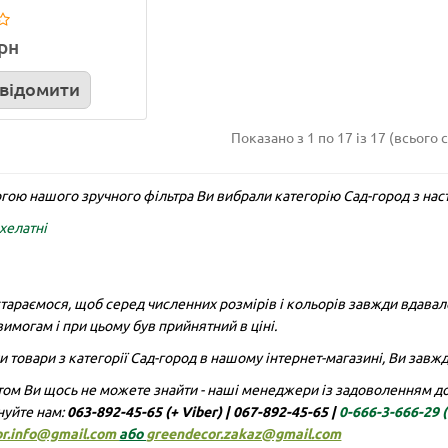
грн
відомити
Показано з 1 по 17 із 17 (всього с
LATINA 2,5 л. шаде
Кілочки для агроволокна
гою нашого зручного фільтра Ви вибрали категорію Сад-город з на
см:
15
Діаметр, см:
17.5
Висота, см:
17
Ширина, см:
4
 хелатні
:
2.5
Матеріал:
пластик
Довжина, см:
1
Матеріал:
пла
круг
Колір:
шаде
Покриття:
Колір:
сірий, чорний
Тип:
кіл
Підставка:
ні
Автополиви:
тараємося, щоб серед численних розмірів і кольорів завжди вдавало
3
1
имогам і при цьому був прийнятний в ціні.
0 грн
4.00 грн
 товари з категорії Сад-город в нашому інтернет-магазині, Ви завжди
упити
Купити
ом Ви щось не можете знайти - наші менеджери із задоволенням доп
нуйте нам:
063-892-45-65 (+ Viber)
|
067-892-45-65 |
0-666-3-666-29
or.info@gmail.com
або
greendecor.zakaz@gmail.com