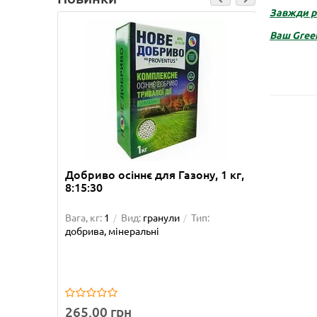
Завжди ра
Ваш
Gree
Добриво осіннє для Газону, 1 кг,
Добрив
8:15:30
кг, 7:2
Вага, кг:
1
Вид:
гранули
Тип:
Вага, кг:
добрива, мінеральні
добрива
265.00 грн
265.0