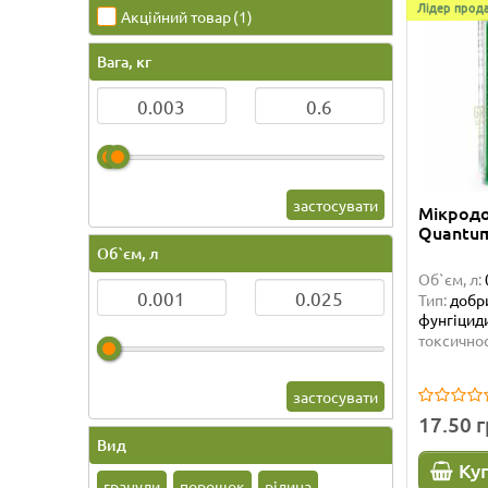
Лідер прода
Акційний товар
(1)
Вага, кг
застосувати
Мікрод
Quantum
Об`єм, л
Об`єм, л:
Тип:
добри
фунгіциди
токсичнос
застосувати
17.50 
Вид
Ку
гранули
порошок
рідина