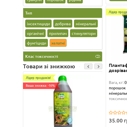
Лідер прода
Тип
інсектициди
добрива
мінеральні
органічні
прилипач
стимулятори
фунгіциди
хелатні
Клас токсичності
Плантаф
Товари зі знижкою
дозріва
Лідер продажів!
Ваша зниж
MAXMiN
Вага, кг:
0
л
Ваша знижка: -10%
порошок
мінеральн
Об`єм, л
токсичнос
добрива,
токсично
35.00 