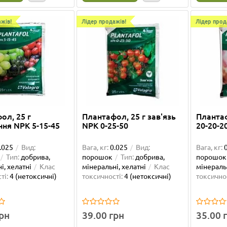
жів!
Лідер продажів!
Лідер прод
ол, 25 г
Плантафол, 25 г зав'язь
Плантаф
ння NPK 5-15-45
NPK 0-25-50
20-20-2
ка: -15%
Лідер продажів!
 Botanic для хвойних, 1
Борна кислота, 20 г
.025
Вид:
Вага, кг:
0.025
Вид:
Вага, кг:
Ваша знижка: -14%
Тип:
добрива,
порошок
Тип:
добрива,
порошок
і, хелатні
Клас
мінеральні, хелатні
Клас
мінеральн
:
1
Вид:
рідина
Тип:
Вага, кг:
0.02
Вид:
гранули
ті:
4 (нетоксичні)
токсичності:
4 (нетоксичні)
токсичнос
 органічні, стимулятори
Клас
добрива, мінеральні, стимулят
сті:
4 (нетоксичні)
Клас токсичності:
4 (нетоксичн
грн
39.00 грн
35.00 