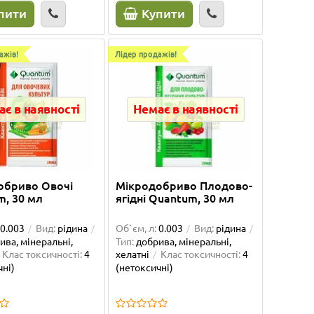
пити
Купити
105.00 грн
89.00 грн
21.50
Купити
К
ажів!
Лідер продажів!
є в наявності
Немає в наявності
обриво Овочі
Мікродобриво Плодово-
m, 30 мл
ягідні Quantum, 30 мл
0.003
Вид:
рідина
Об`єм, л:
0.003
Вид:
рідина
ива, мінеральні,
Тип:
добрива, мінеральні,
Клас токсичності:
4
хелатні
Клас токсичності:
4
чні)
(нетоксичні)