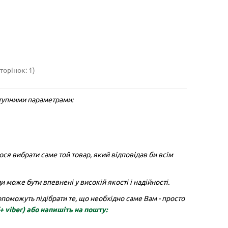
торінок: 1)
Бамбуковий прут 50 см
Бамбу
ступними параметрами:
Висота, см:
50
Діаметр, см:
0.5
Висота,
стик
Матеріал:
бамбук
Тип:
опори
Матері
очки
ся вибрати саме той товар, який відповідав би всім
2
4.50 грн
5.50 
 може бути впевнені у високій якості і надійності.
Купити
К
оможуть підібрати те, що необхідно саме Вам - просто
(+ viber)
або напишіть на пошту: