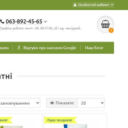
Особистий кабінет
063-892-45-65
Графіки роботи: пн-пт - 09: 00-17:00, сб і нд - вихідний.
0
пцям
Відгуки про магазин Google
Наш Блог
атні
Показати:
ажів!
Лідер продажів!