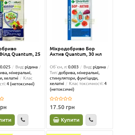
обриво
Мікродобриво Бор
Філд Quantum, 25
Актив Quantum, 30 мл
0.025
Вид:
рідина
Об`єм, л:
0.003
Вид:
рідина
ива, мінеральні,
Тип:
добрива, мінеральні,
и, хелатні
Клас
стимулятори, фунгіциди,
хелатні
Клас токсичності:
4
ті:
4 (нетоксичні)
(нетоксичні)
грн
17.50 грн
пити
Купити