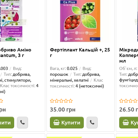
обриво Аміно
Фертіплант Кальцій +, 25
Мікрод
antum, 3 г
г
Коппер
мл
.003
Вид:
Вага, кг:
0.025
Вид:
Об`єм, л:
Тип:
добрива,
порошок
Тип:
добрива,
Тип:
добр
фунгіцид
і, стимулятори,
мінеральні, хелатні
Клас
Клас токсичності:
4
токсичнос
токсичності:
4 (нетоксичні)
ні)
грн
35.00 грн
26.50 
пити
Купити
Ку