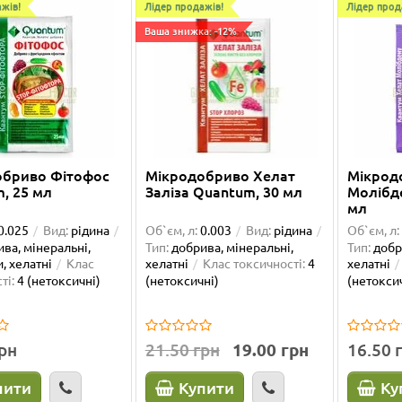
жів!
Лідер продажів!
Лідер прод
Ваша знижка: -12%
обриво Фітофос
Мікродобриво Хелат
Мікрод
, 25 мл
Заліза Quantum, 30 мл
Молібд
мл
0.025
Вид:
рідина
Об`єм, л:
0.003
Вид:
рідина
Об`єм, л:
ва, мінеральні,
Тип:
добрива, мінеральні,
Тип:
добр
, хелатні
Клас
хелатні
Клас токсичності:
4
хелатні
ті:
4 (нетоксичні)
(нетоксичні)
(нетокси
грн
21.50 грн
19.00 грн
16.50 
пити
Купити
Ку