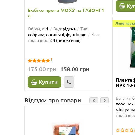
Ку
309.0
Ембіко проти МОХУ на ГАЗОНІ 1
л
К
Лідер прода
Об`єм, л:
1
Вид:
рідина
Тип:
добрива, органічні, фунгіциди
Клас
токсичності:
4 (нетоксичні)
1
175.00 грн
158.00 грн
Плантафо
Купити
NPK 10-
Вага, кг:
0
Відгуки про товари
порошок
мінеральн
токсичнос