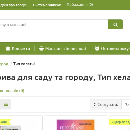
Побажання (0)
дгуки про товари
Система знижок
Контакти
Магазин в Борисполі
Оптовим поку
ород
Тип хелатні
ива для саду та городу, Тип хел
я товарів (0)
Сортувати:
жів!
Лідер прод