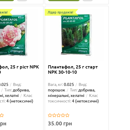
ажів!
Лідер продажів!
ол, 25 г ріст NPK
Плантафол, 25 г старт
0
NPK 30-10-10
Лідер продажів!
Лідер пр
Добриво Яра Міла 9:12:25, 1 кг
Мікро
0.025
Вид:
Вага, кг:
0.025
Вид:
ЗРостай
Quant
Ваша знижка: -15%
Ваша зни
Тип:
добрива,
порошок
Тип:
добрива,
і, хелатні
Клас
мінеральні, хелатні
Клас
Тип:
Вага, кг:
1
Вид:
гранули
Тип:
Об`єм, 
ті:
4 (нетоксичні)
токсичності:
4 (нетоксичні)
ори
добрива, мінеральні
добрива
і)
токсичн
грн
35.00 грн