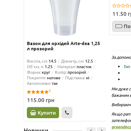
11.50 
По
Вазон для орхідей Arte-dea 1,25
Вазон 
л прозорий
За допомо
Висота, см:
14.5
Діаметр, см:
12.5
Висота, 
Тип
Об`єм, л:
1.25
Матеріал:
пластик
Об`єм, л
Форма:
круг
Колір:
прозорий
Форма:
Покриття:
матове
Підставка:
ні
матове
Автополиви:
так
так
Ми дуже с
4
бажаним в
115.00 грн
225.0
Вибираючи
Купити
К
Якщо рапт
зателефо
greendec
Новинки