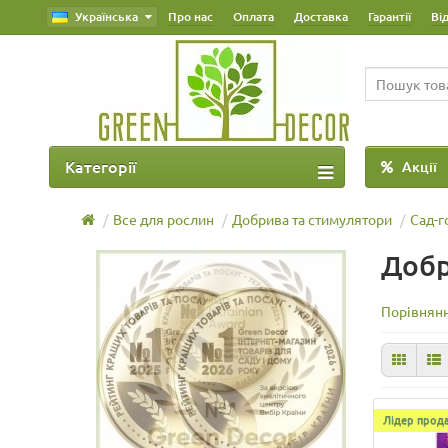
Українська
Про нас
Оплата
Доставка
Гарантії
Ві
Категорії
Акції
Все для рослин
Добрива та стимулятори
Сад-г
Добр
Порівнянн
Лідер прода