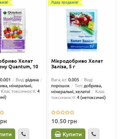
ажів!
Лідер продажів!
обриво Хелат
Мікродобриво Хелат
ену Quantum, 10
Заліза, 5 г
0.001
Вид:
рідина
Вага, кг:
0.005
Вид:
ива, мінеральні,
порошок
Тип:
добрива,
Клас токсичності:
4
мінеральні, хелатні
Клас
чні)
токсичності:
4 (нетоксичні)
грн
10.50 грн
пити
Купити