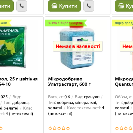
пити
Купити
Ку
0 грн
263.00 грн
10.50 грн
9.00 грн
упити
Купити
жів!
Знято з виробництва
Лідер прод
Немає в наявності
Нема
л, 25 г цвітіння
Мікродобриво
Мікрод
54-10
Ультрастарт, 600 г
Quantu
.025
Вид:
Вага, кг:
0.6
Вид:
гранули
Об`єм, л:
Тип:
добрива,
Тип:
добрива, мінеральні,
Тип:
добр
хелатні
Клас токсичності:
4
хелатні
і, хелатні
Клас
(нетоксичні)
(нетокси
ті:
4 (нетоксичні)