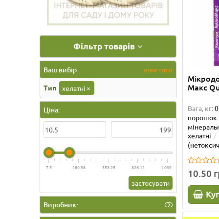
Фільтр товарів
Ваш вибір
очистити
Мікрод
Макс Qu
Тип
хелатні
×
Вага, кг:
0
Ціна:
порошок
мінеральн
хелатні
(нетоксич
7.5
280.38
553.25
826.12
1 099
10.50 
застосувати
Ку
Виробник: