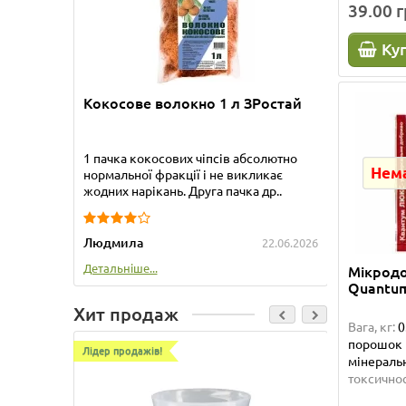
39.00 
Ку
Кокосове волокно 1 л ЗРостай
Бамбук
1 пачка кокосових чіпсів абсолютно
Приобре
Нема
нормальної фракції і не викликає
прекрас
жодних нарікань. Друга пачка др..
упакова
Людмила
Татьяна
22.06.2026
Детальніше...
Детальні
Мікрод
Quantum
Хит продаж
Вага, кг:
0
порошок
Лідер продажів!
Лідер про
мінеральн
токсичнос