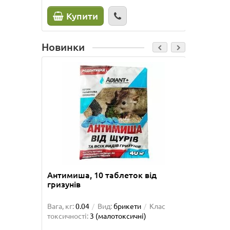
Купити
К
Новинки
Лідер про
Антимиша, 10 таблеток від
Кротол
гризунів
Вага, кг:
0.04
Вид:
брикети
Клас
Діаметр,
токсичності:
3 (малотоксичні)
Матеріа
токсично