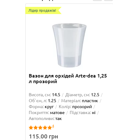
Лідер продажів!
Лідер про
Вазон для орхідей Arte-dea 1,25
Вазон 
л прозорий
Висота, см:
14.5
Діаметр, см:
12.5
Висота, 
Об`єм, л:
1.25
Матеріал:
пластик
Об`єм, л
Форма:
круг
Колір:
прозорий
Форма:
Покриття:
матове
Підставка:
ні
матове
Автополиви:
так
так
4
115.00 грн
225.0