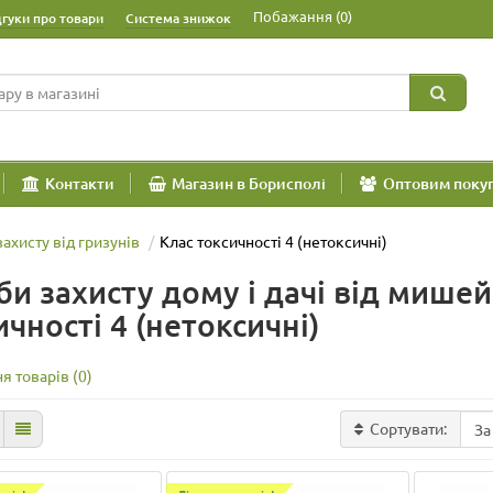
Побажання (0)
дгуки про товари
Система знижок
Контакти
Магазин в Борисполі
Оптовим поку
ахисту від гризунів
Клас токсичності 4 (нетоксичні)
би захисту дому і дачі від мишей,
ичності 4 (нетоксичні)
я товарів (0)
Сортувати: