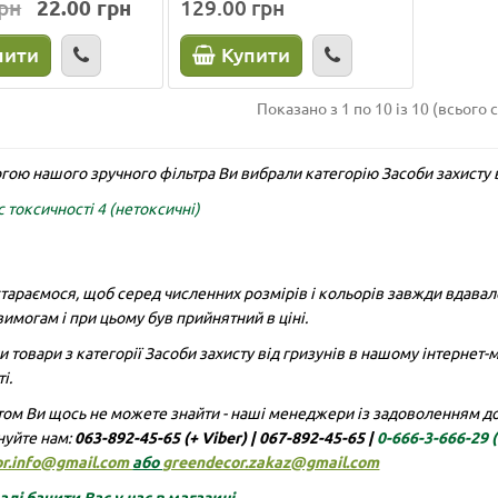
грн
22.00 грн
129.00 грн
пити
Купити
Показано з 1 по 10 із 10 (всього с
чик Крот гранула, 150 г
гою нашого зручного фільтра Ви вибрали категорію Засоби захисту 
 токсичності 4 (нетоксичні)
нули
Клас токсичності:
4
чні)
тараємося, щоб серед численних розмірів і кольорів завжди вдавало
имогам і при цьому був прийнятний в ціні.
 товари з категорії Засоби захисту від гризунів в нашому інтернет-
грн
22.00 грн
і.
упити
ом Ви щось не можете знайти - наші менеджери із задоволенням доп
нуйте нам:
063-892-45-65 (+ Viber)
|
067-892-45-65 |
0-666-3-666-29
or.info@gmail.com
або
greendecor.zakaz@gmail.com
ді бачити Вас у нас в магазині ...