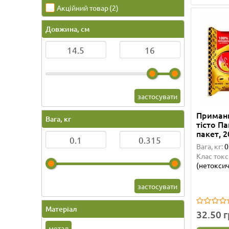
Акційний товар
(2)
Довжина, см
застосувати
Приманк
Вага, кг
тісто П
пакет, 2
Вага, кг:
0
Клас токс
(нетоксич
застосувати
Матеріал
32.50 
метал