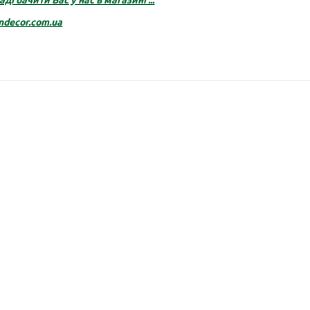
ndecor.com.ua
ова драбинка 180 см
Опора для орхідей пома
61 см
ла опоры уже второй раз, они
Дуже задоволена цими вазона
ны! Доставка очень быстрая,
автополивами, в мене усі орхі
но отлично! Рекомендую..
посаджені у них а їх більше 30.
Олена Муляр
01.06.2026
ше...
Детальніше...