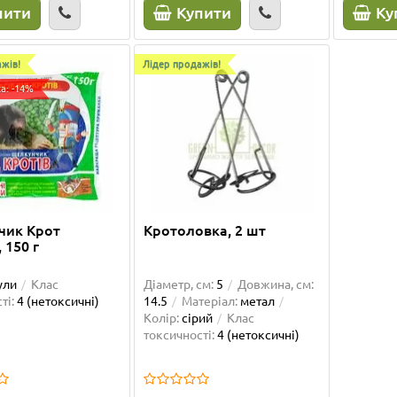
пити
Купити
Ку
жів!
Лідер продажів!
а: -14%
чик Крот
Кротоловка, 2 шт
 150 г
ули
Клас
Діаметр, см:
5
Довжина, см:
ті:
4 (нетоксичні)
14.5
Матеріал:
метал
Колір:
сірий
Клас
дажів!
токсичності:
4 (нетоксичні)
ка: -14%