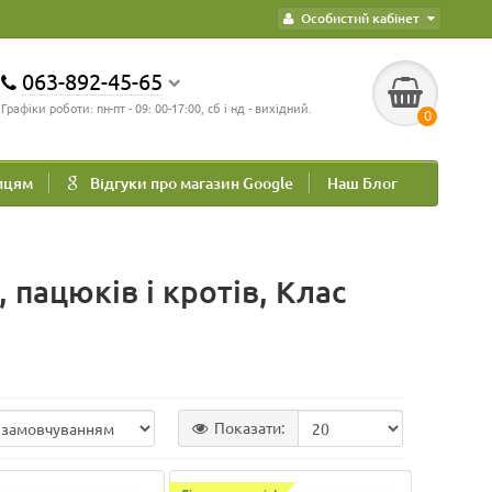
Особистий кабінет
063-892-45-65
Графіки роботи: пн-пт - 09: 00-17:00, сб і нд - вихідний.
0
пцям
Відгуки про магазин Google
Наш Блог
 пацюків і кротів, Клас
Показати: