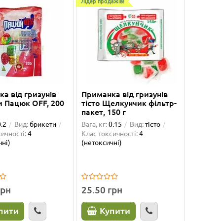
Лідер продажів!
а від гризунів
Приманка від гризунів
и Пацюк OFF, 200
тісто Щелкунчик фільтр-
пакет, 150 г
0.2
Вид:
брикети
Вага, кг:
0.15
Вид:
тісто
ичності:
4
Клас токсичності:
4
чні)
(нетоксичні)
грн
25.50 грн
пити
Купити