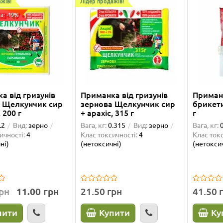
жів!
Лідер продажів!
а: -19%
а від гризунів
Приманка від гризунів
Приманк
 Щелкунчик сир
зернова Щелкунчик сир
брикет
, 200 г
+ арахіс, 315 г
г
.2
Вид:
зерно
Вага, кг:
0.315
Вид:
зерно
Вага, кг:
ичності:
4
Клас токсичності:
4
Клас токс
ні)
(нетоксичні)
(нетокси
грн
11.00 грн
21.50 грн
41.50 
пити
Купити
Ку