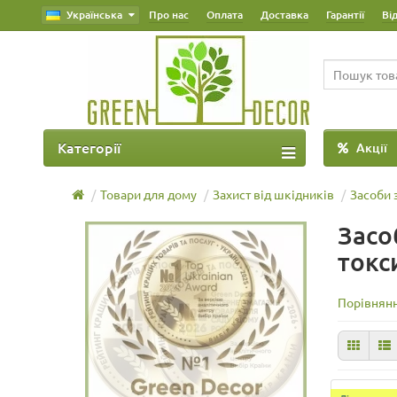
Українська
Про нас
Оплата
Доставка
Гарантії
Ві
Категорії
Акції
Товари для дому
Захист від шкідників
Засоби з
Засо
токс
Порівнянн