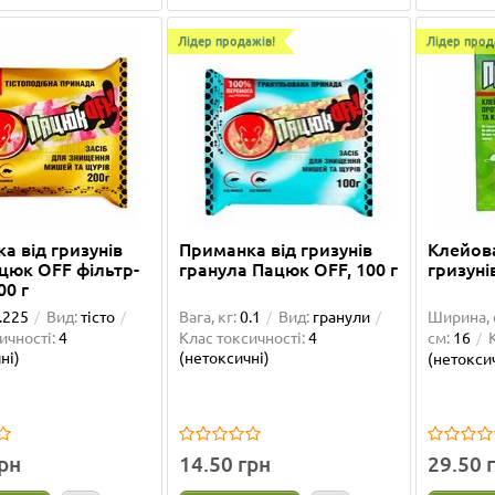
Лідер продажів!
Лідер прод
а від гризунів
Приманка від гризунів
Клейова
ацюк OFF фільтр-
гранула Пацюк OFF, 100 г
гризуні
00 г
.225
Вид:
тісто
Вага, кг:
0.1
Вид:
гранули
Ширина, 
ичності:
4
Клас токсичності:
4
см:
16
ні)
(нетоксичні)
(нетокси
грн
14.50 грн
29.50 