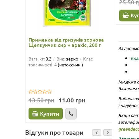
25.50 
Ку
Приманка від гризунів зернова
Щелкун
Щелкунчик сир + арахіс, 200 г
За допомо
Клас
Вага, кг:
0.2
Вид:
зерно
Клас
Вид:
гра
токсичності:
4 (нетоксичні)
(нетокси
Ми дуже с
бажаним в
Вибираючи
13.50 грн
11.00 грн
25.50 
і надійност
Купити
К
Якщо рапт
зателефо
greendec
Відгуки про товари
Завжди ра