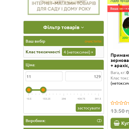
Лідер прода
Ваша знижк
Фільтр товарів
Ваш вибір
очистити
Клас токсичності
4 (нетоксичні)
×
Приманк
зернова
+ арахіс
Ціна:
Вага, кг:
0
Клас токс
(нетоксич
10.5
153.25
296
438.75
581.5
застосувати
13.50 
Виробник:
Ку