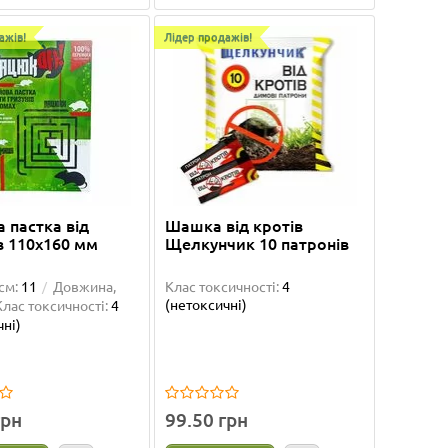
ажів!
Лідер продажів!
 пастка від
Шашка від кротів
в 110x160 мм
Щелкунчик 10 патронів
см:
11
Довжина,
Клас токсичності:
4
(нетоксичні)
Клас токсичності:
4
чні)
грн
99.50 грн