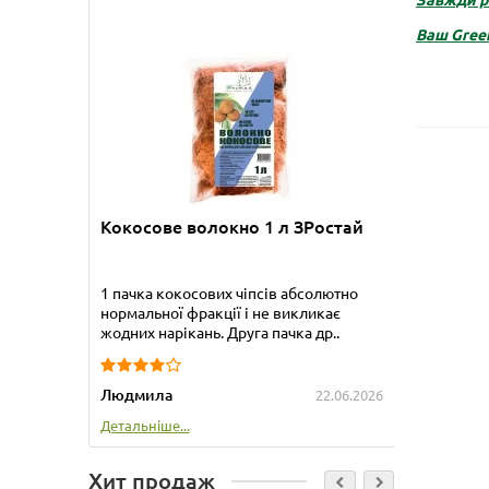
Ваш
Gree
Кокосове волокно 1 л ЗРостай
Бамбук
1 пачка кокосових чіпсів абсолютно
Приобре
нормальної фракції і не викликає
прекрас
жодних нарікань. Друга пачка др..
упакова
Людмила
Татьяна
22.06.2026
Детальніше...
Детальні
Хит продаж