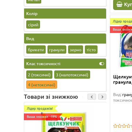
Ку
Колір
Лідер прода
сірий
Ваша знижк
Вид
брикети
гранули
зерно
тісто
Клас токсичності
2 (токсичні)
3 (малотоксичні)
Щелкун
гранула,
4 (нетоксичні)
Вид:
гран
Товари зі знижкою
токсичнос
Лідер продажів!
Лідер про
Ваша знижка: -19%
Ваша зниж