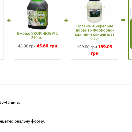
+
+
Органо-мінеральне
Укорінювач
добриво Азотний
лік фіолетовий
саджанців, на
концентрат 0,5 л
,5 г, GL Seeds
розсади Агр
Профі, 250
175.75
185.00 грн
9.00
грн
56.
59.50 грн
грн
35-46 днів,
анцетно-овальну форму.