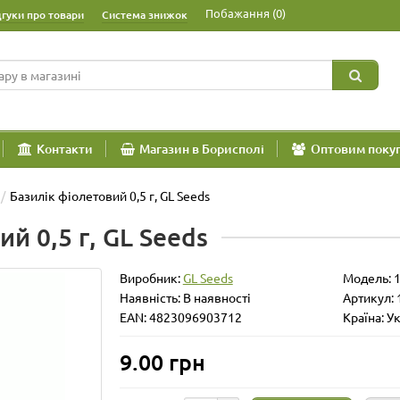
Побажання (0)
дгуки про товари
Система знижок
Контакти
Магазин в Борисполі
Оптовим поку
Базилік фіолетовий 0,5 г, GL Seeds
й 0,5 г, GL Seeds
Виробник:
GL Seeds
Модель:
Наявність: В наявності
Артикул: 
EAN: 4823096903712
Країна: У
9.00 грн