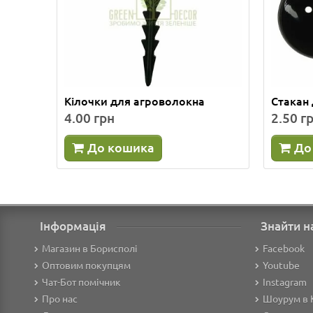
Кілочки для агроволокна
Стакан 
4.00 грн
2.50 г
До кошика
До
Інформація
Знайти н
Магазин в Борисполі
Facebook
Оптовим покупцям
Youtube
Чат-Бот помічник
Instagram
Про нас
Шоурум в 