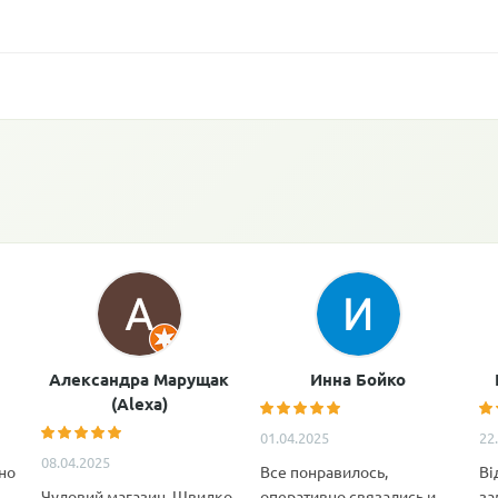
Александра Марущак
Инна Бойко
(Alexa)
01.04.2025
22
08.04.2025
но
Все понравилось,
Ві
Чудовий магазин. Швидко
оперативно связались и
за