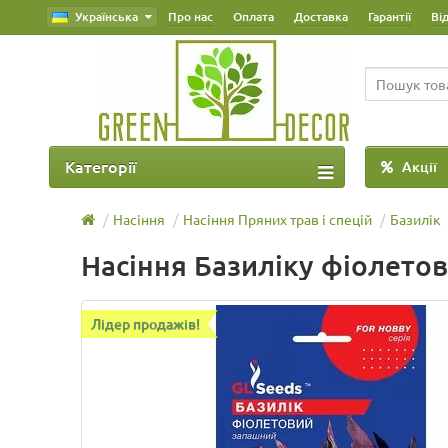
Українська
Про нас
Оплата
Доставка
Гарантії
Ві
Категорії
Акції
Насіння
Насіння Пряних трав і спецій
Базилік
Насіння Базиліку фіолетови
Лідер продажів!