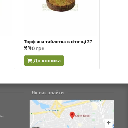
л
Торф'яна таблетка в сіточці 27
Стакан д
мм
3.90 грн
1.60 гр
До кошика
До 
Як нас знайти
аді