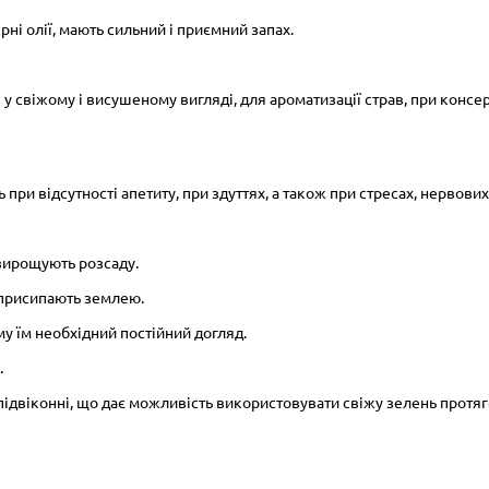
рні олії, мають сильний і приємний запах.
у свіжому і висушеному вигляді, для ароматизації страв, при консер
ри відсутності апетиту, при здуттях, а також при стресах, нервових 
 вирощують розсаду.
 присипають землею.
у їм необхідний постійний догляд.
.
підвіконні, що дає можливість використовувати свіжу зелень протяг