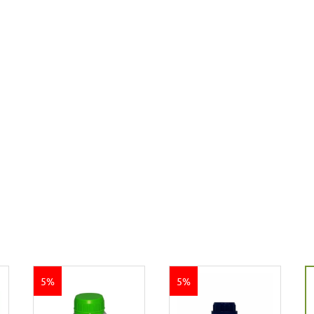
5%
5%