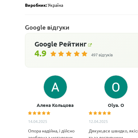
Виробник:
Україна
Google відгуки
Google
Рейтинг
4.9
497 відгуків
Алена Кольцова
Olya. O
14.04.2025
12.04.2025
Опора надійна, і дійсно
Дякую,все швидко, якіс
зроблена з металевих
та за доступними