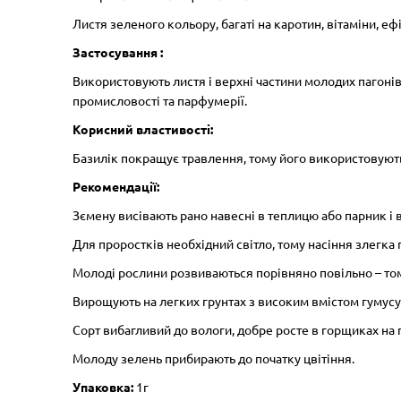
Листя зеленого кольору, багаті на каротин, вітаміни, ефі
Застосування :
Використовують листя і верхні частини молодих пагонів 
промисловості та парфумерії.
Корисний властивості:
Базилік покращує травлення, тому його використовують п
Рекомендації:
З
ємену висівають рано навесні в теплицю або парник і
Для проростків необхідний світло, тому насіння злегка
Молоді рослини розвиваються порівняно повільно – том
Вирощують на легких грунтах з високим вмістом гумусу
Сорт вибагливий до вологи, добре росте в горщиках на 
Молоду зелень прибирають до початку цвітіння.
Упаковка:
1г