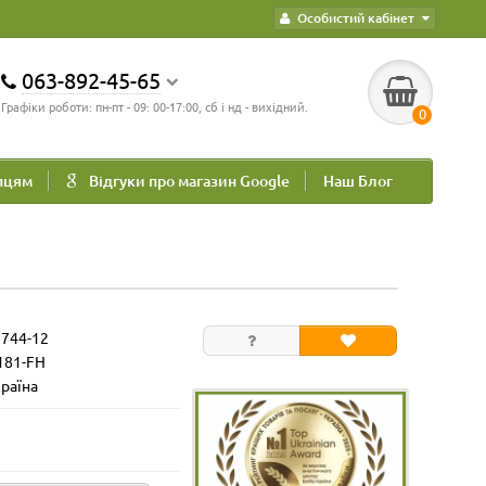
Особистий кабінет
063-892-45-65
Графіки роботи: пн-пт - 09: 00-17:00, сб і нд - вихідний.
0
пцям
Відгуки про магазин Google
Наш Блог
1744-12
181-FH
країна