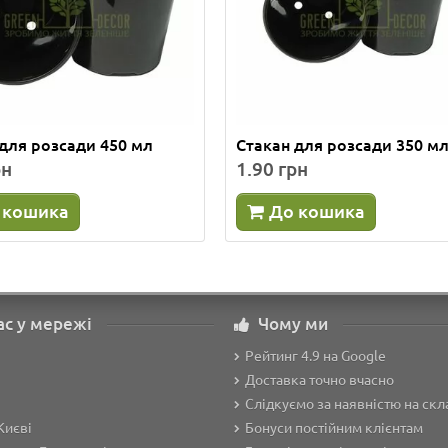
для розсади 450 мл
Стакан для розсади 350 м
рн
1.90 грн
 кошика
До кошика
ас у мережі
Чому ми
Рейтинг 4.9 на Google
Доставка точно вчасно
Слідкуємо за наявністю на скл
Києві
Бонуси постійним клієнтам