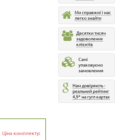
Ми справжні і нас
легко знайти
Десятки тисяч
задоволених
клієнтів
Самі
упаковуємо
замовлення
Нам довіряють -
реальний рейтинг
4,9* на гугл картах
Ціна комплекту
: