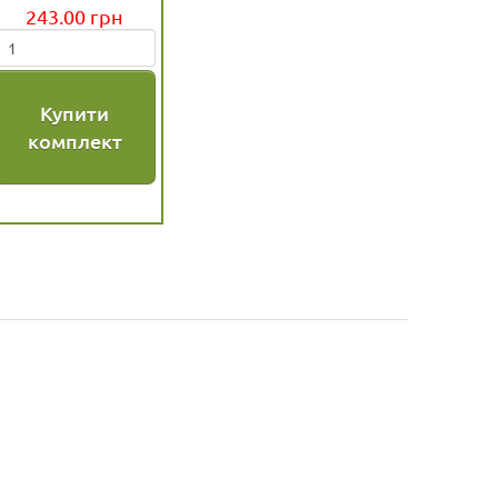
240.50
грн
=
Купити
 для
сіння,
комплект
оном
 г
53
грн