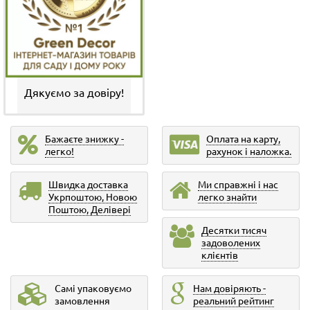
Дякуємо за довіру!
Бажаєте знижку -
Оплата на карту,
легко!
рахунок і наложка.
Швидка доставка
Ми справжні і нас
Укрпоштою, Новою
легко знайти
Поштою, Делівері
Десятки тисяч
задоволених
клієнтів
Самі упаковуємо
Нам довіряють -
замовлення
реальний рейтинг