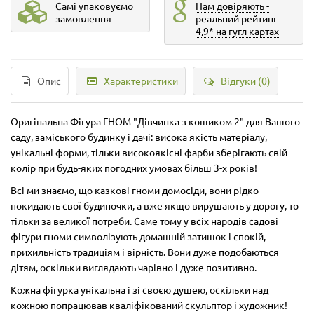
Самі упаковуємо
Нам довіряють -
замовлення
реальний рейтинг
4,9* на гугл картах
Опис
Характеристики
Відгуки (0)
Оригінальна Фігура ГНОМ "Дівчинка з кошиком 2" для Вашого
саду, заміського будинку і дачі: висока якість матеріалу,
унікальні форми, тільки високоякісні фарби зберігають свій
колір при будь-яких погодних умовах більш 3-х років!
Всі ми знаємо, що казкові гноми домосіди, вони рідко
покидають свої будиночки, а вже якщо вирушають у дорогу, то
тільки за великої потреби. Саме тому у всіх народів садові
фігури гноми символізують домашній затишок і спокій,
прихильність традиціям і вірність. Вони дуже подобаються
дітям, оскільки виглядають чарівно і дуже позитивно.
Кожна фігурка унікальна і зі своєю душею, оскільки над
кожною попрацював кваліфікований скульптор і художник!