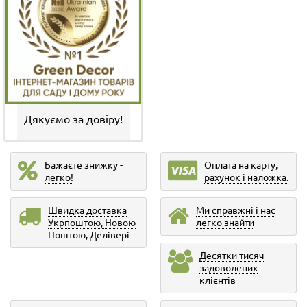
Дякуємо за довіру!
Бажаєте знижку -
Оплата на карту,
легко!
рахунок і наложка.
Швидка доставка
Ми справжні і нас
Укрпоштою, Новою
легко знайти
Поштою, Делівері
Десятки тисяч
задоволених
клієнтів