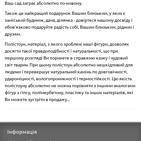
Ваш сад заграє абсолютно по-новому.
Також це найкращий подарунок Вашим близьким, у яких є
заміський будинок, дача, ділянка - довіртеся нашому досвіду і
обов'язково подаруйте радість собі, Вашим близьким, рідним і
друзям.
Полістоун, матеріал, з якого зроблені наші фігури, дозволяє
досягти такої правдоподібності і натуральності, що при
першому розгляді Ви поринете в справжню казку і чудовий
світ тварин. При цьому полістоун абсолютно нешкідливий для
людини і перевершує натуральний камінь по довговічності,
удароміцності, вологопроникності і термостійкості. Цю якість
полістоуну абсолютно не можна порівняти з іншими аналогами
фігур з гіпсу, полімербетону, пластику та інших матеріалів, які
Ви можете зустріти в продажу...
Інформація