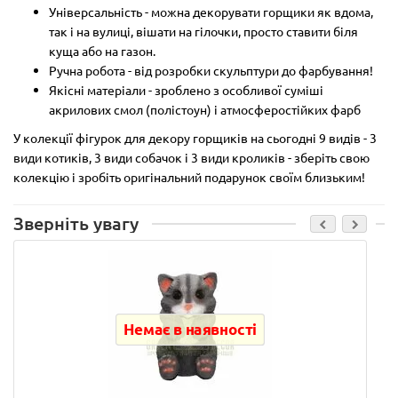
Універсальність - можна декорувати горщики як вдома,
так і на вулиці, вішати на гілочки, просто ставити біля
куща або на газон.
Ручна робота - від розробки скульптури до фарбування!
Якісні матеріали - зроблено з особливої суміші
акрилових смол (полістоун) і атмосферостійких фарб
У колекції фігурок для декору горщиків на сьогодні 9 видів - 3
види котиків, 3 види собачок і 3 види кроликів - зберіть свою
колекцію і зробіть оригінальний подарунок своїм близьким!
Зверніть увагу
Немає в наявності