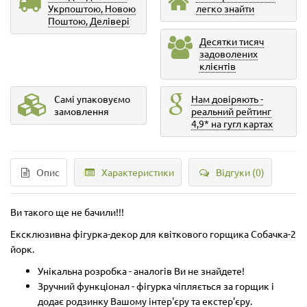
Укрпоштою, Новою
легко знайти
Поштою, Делівері
Десятки тисяч
задоволених
клієнтів
Самі упаковуємо
Нам довіряють -
замовлення
реальний рейтинг
4,9* на гугл картах
Опис
Характеристики
Відгуки (0)
Ви такого ще не бачили!!!
Ексклюзивна фігурка-декор для квіткового горщика Собачка-2
йорк.
Унікальна розробка - аналогів Ви не знайдете!
Зручний функціонал - фігурка чіпляється за горщик і
додає родзинку Вашому інтер'єру та екстер'єру.