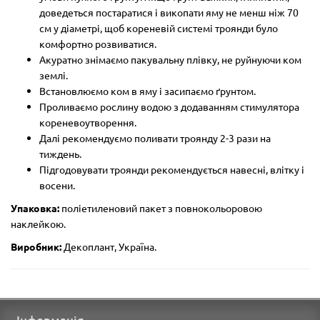
доведеться постаратися і викопати яму не менш ніж 70
см у діаметрі, щоб кореневій системі троянди було
комфортно розвиватися.
Акуратно знімаємо пакувальну плівку, не руйнуючи ком
землі.
Встановлюємо ком в яму і засипаємо ґрунтом.
Проливаємо рослину водою з додаванням стимулятора
кореневоутворення.
Далі рекомендуємо поливати троянду 2-3 рази на
тиждень.
Підгодовувати троянди рекомендується навесні, влітку і
восени.
Упаковка:
поліетиленовий пакет з повнокольоровою
наклейкою.
Виробник:
Декоплант, Україна.