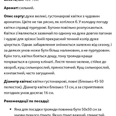
Аромат:
сильний.
Опис сорту:
дуже великі, густомахрові квітки з чудовим
ароматом. Цвіте не так рясно, як хотілося б. У холодну погоду
квітки справді пурпурові. Бутони повільно розпускаються.
Квітки з'являються зазвичай по одному на дуже довгих пагонах
і чудові для зрізки: їхній прекрасний темний колір дуже
цінується. Однак забарвлення змінюється залежно від сезону, і
за деяких умов може бути більш малиновим, а не пурпуровим.
Крім того, квітки бояться дощу, тому троянда краще
почувається в сухому кліматі. Листя темно-зелене, стійке до
хвороб, кущ сильнорослий, прямостоячий. Кущ сильнорослий,
компактний, часто загущений.
Діаметр квіток:
квітки густомахрові, повні (близько 45-50
пелюсток). Діаметр квітки близько 13 см, а за сприятливих
погодних умов досягає 16 см.
Рекомендації по посадці:
Яма для посадки троянди повинна бути 50х50 см за
умови пухкого ґрунту. Якщо ґрунт важкий, глинистий,