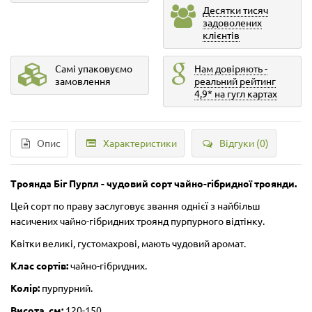
Десятки тисяч
задоволених
клієнтів
Самі упаковуємо
Нам довіряють -
замовлення
реальний рейтинг
4,9* на гугл картах
Опис
Характеристики
Відгуки (0)
Троянда Біг Пурпл - чудовий сорт чайно-гібридної троянди.
Цей сорт по праву заслуговує звання однієї з найбільш
насичених чайно-гібридних троянд пурпурного відтінку.
Квітки великі, густомахрові, мають чудовий аромат.
Клас сортів:
чайно-гібридних.
Колір:
пурпурний.
Висота, см:
120-150.