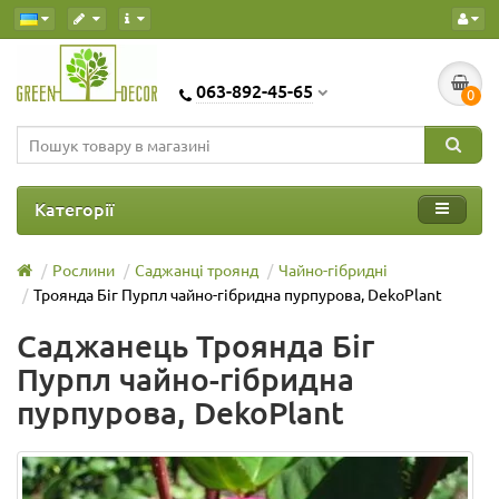
063-892-45-65
0
Категорії
Рослини
Саджанці троянд
Чайно-гібридні
Троянда Біг Пурпл чайно-гібридна пурпурова, DekoPlant
Саджанець Троянда Біг
Пурпл чайно-гібридна
пурпурова, DekoPlant