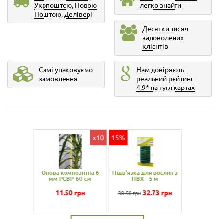
Укрпоштою, Новою
легко знайти
Поштою, Делівері
Десятки тисяч
задоволених
клієнтів
Самі упаковуємо
Нам довіряють -
замовлення
реальний рейтинг
4,9* на гугл картах
x20
15%
 з
Опора композитна 6
Підв'язка для рослин з
мм PCBP-60 см
ПВХ - 10 м
11.50
грн
58.23
грн
68.50 грн