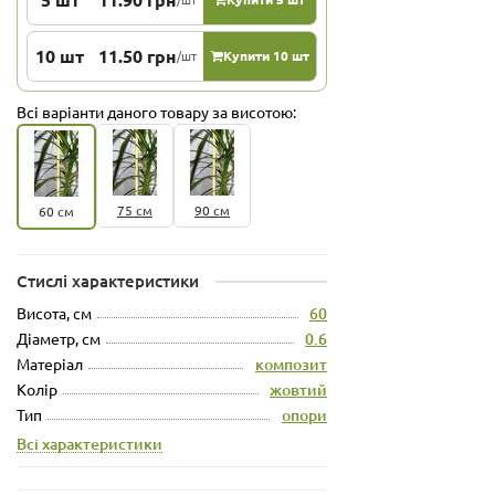
10 шт
11.50 грн
/шт
Купити 10 шт
Всі варіанти даного товару за висотою:
75 см
90 см
60 см
Стислі характеристики
Висота, см
60
Діаметр, см
0.6
Матеріал
композит
Колір
жовтий
Тип
опори
Всі характеристики