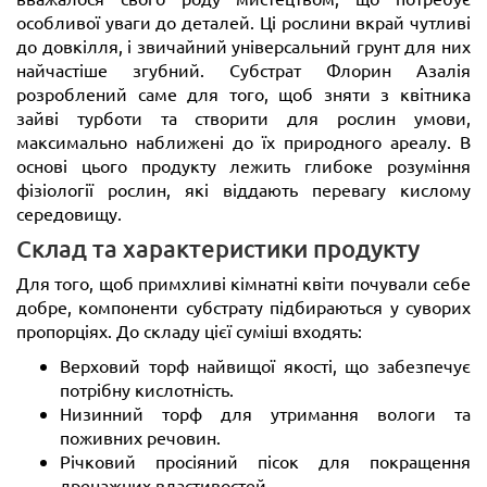
особливої уваги до деталей. Ці рослини вкрай чутливі
до довкілля, і звичайний універсальний грунт для них
найчастіше згубний. Субстрат Флорин Азалія
розроблений саме для того, щоб зняти з квітника
зайві турботи та створити для рослин умови,
максимально наближені до їх природного ареалу. В
основі цього продукту лежить глибоке розуміння
фізіології рослин, які віддають перевагу кислому
середовищу.
Склад та характеристики продукту
Для того, щоб примхливі кімнатні квіти почували себе
добре, компоненти субстрату підбираються у суворих
пропорціях. До складу цієї суміші входять:
Верховий торф найвищої якості, що забезпечує
потрібну кислотність.
Низинний торф для утримання вологи та
поживних речовин.
Річковий просіяний пісок для покращення
дренажних властивостей.