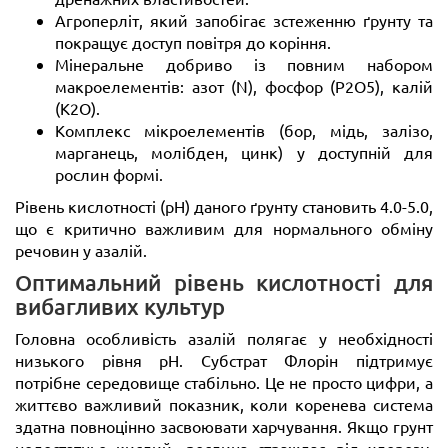
Агроперліт, який запобігає зстеженню ґрунту та
покращує доступ повітря до коріння.
Мінеральне добриво із повним набором
макроелементів: азот (N), фосфор (P2O5), калій
(K2O).
Комплекс мікроелементів (бор, мідь, залізо,
марганець, молібден, цинк) у доступній для
рослин формі.
Рівень кислотності (pH) даного ґрунту становить 4.0-5.0,
що є критично важливим для нормального обміну
речовин у азалій.
Оптимальний рівень кислотності для
вибагливих культур
Головна особливість азалій полягає у необхідності
низького рівня pH. Субстрат Флорін підтримує
потрібне середовище стабільно. Це не просто цифри, а
життєво важливий показник, коли коренева система
здатна повноцінно засвоювати харчування. Якщо грунт
недостатньо кислий, рослина страждає від хлорозу,