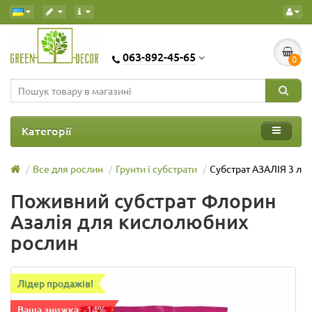
063-892-45-65
0
Категорії
Все для рослин
Грунти і субстрати
Субстрат АЗАЛІЯ 3 л
Поживний субстрат Флорин
Азалія для кислолюбних
рослин
Лідер продажів!
Ваша знижка: -14%