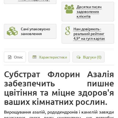
Десятки тисяч
задоволених
клієнтів
Самі упаковуємо
Нам довіряють -
замовлення
реальний рейтинг
4,9* на гугл картах
Опис
Характеристики
Відгуки (0)
Субстрат Флорин Азалія
забезпечить пишне
цвітіння та міцне здоров'я
ваших кімнатних рослин.
Вирощування азалій, рододендронів і камелій завжди
вважалося свого роду мистецтвом, що потребує